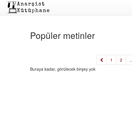
Popüler metinler
«
1
2
..
Buraya kadar, görülecek birşey yok