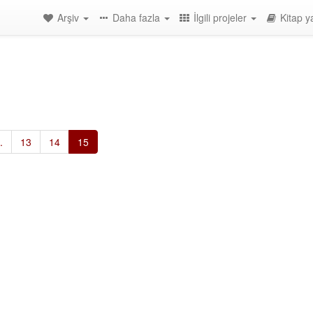
Arşiv
Daha fazla
İlgili projeler
Kitap y
.
13
14
15