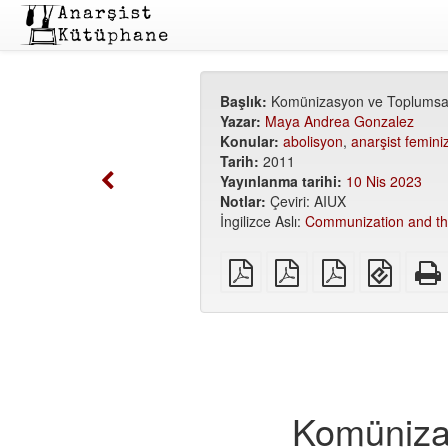
Başlık:
Komünizasyon ve Toplumsal 
Yazar:
Maya Andrea Gonzalez
Konular:
abolisyon
,
anarşist femin
Tarih:
2011
Yayınlanma tarihi:
10 Nis 2023
Notlar:
Çeviri: AIUX
İngilizce Aslı:
Communization and the
Düz
A5
A6
EPUB
PDF
PDF
PDF
(mobil
cihazla
için)
Komünizas