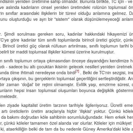
in kendisinin yeniden üretimine sahip olmalıdır. Bununla birlikte, TC için -
ve aslında kadınların cinsel yeniden üretimdeki rolünün toplumsal önem
erin sınıflar arasındaki ilişkilerin bir türevi olduğu anlamına gelmez
 unsurunu oluşturduğu ve ayrı bir "sistem" olarak düşünülemeyeceği anlamı
. Şimdi sorulması gereken soru, kadınlar hakkındaki hikayemizi üret
TC'ye göre kadınlar tüm sınıflı toplumlarda birincil üretici güçtür, çünkü
r. Birincil üretici güç olarak nüfusun artırılması, sınıflı toplumun tar
elirli bir maddi toplumsal ilişkiler kümesi üzerine kurulmuştur.
 sınıflı toplumun ortaya çıkmasından önceye dayandığını kendimize hatı
ı - sadece bu altı çocuktan ikisinin gelecek nesilleri yeniden üretmek
[7]
ında ölme ihtimali neredeyse onda birdi
. Belki de TC'nin sezgisi,
 ortaya çıkışının, bu gerçeklerin toplumsal geçerliliğini sertleştirdiğidir.
bir zaman 'doğal' bir rejimi olmamıştır. Evlilik yaşı, emzirme süres
 bunların hepsi insan toplumsal oluşumları boyunca değişiklik göstermiş
tmektedir.
n ziyade kapitalist üretim tarzının tarihiyle ilgileniyoruz. Ücretli e
 artı üreticilerin üretim araçlarıyla hiçbir 'ilişkisi' yoktur. Çünkü köl
ya da bakımı doğrudan köle sahibinin sorumluluğundadır. Hem erkek he
, çünkü köleler tamamen özel alanda var olurlar. Köleler için mülkiyet 
tir ki, ataerkilliğin belki de tam da bu nedenle Güney Amerika'daki köle