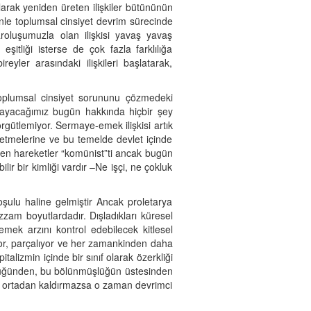
olarak yeniden üreten ilişkiler bütününün
enle toplumsal cinsiyet devrim sürecinde
oluşumuzla olan ilişkisi yavaş yavaş
şitliği isterse de çok fazla farklılığa
yler arasındaki ilişkileri başlatarak,
 toplumsal cinsiyet sorununu çözmedeki
amayacağımız bugün hakkında hiçbir şey
örgütlemiyor. Sermaye-emek ilişkisi artık
şaa etmelerine ve bu temelde devlet içinde
selten hareketler “komünist”ti ancak bugün
r bir kimliği vardır –Ne işçi, ne çokluk
oşulu haline gelmiştir Ancak proletarya
zzam boyutlardadır. Dışladıkları küresel
 emek arzını kontrol edebilecek kitlesel
iyor, parçalıyor ve her zamankinden daha
talizmin içinde bir sınıf olarak özerkliği
şlüğünden, bu bölünmüşlüğün üstesinden
hal ortadan kaldırmazsa o zaman devrimci