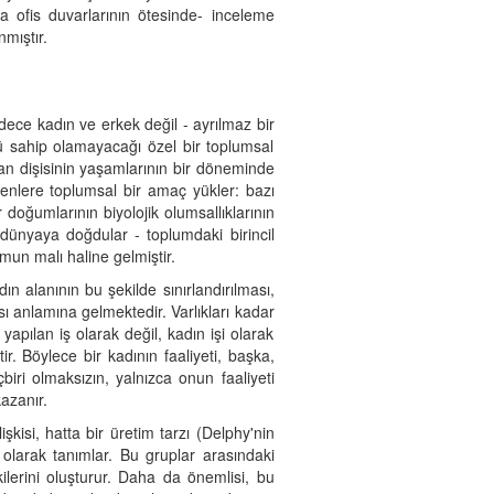
da ofis duvarlarının ötesinde- inceleme
nmıştır.
adece kadın ve erkek değil - ayrılmaz bir
ürlü sahip olamayacağı özel bir toplumsal
san dişisinin yaşamlarının bir döneminde
denlere toplumsal bir amaç yükler: bazı
oğumlarının biyolojik olumsallıklarının
r dünyaya doğdular - toplumdaki birincil
mun malı haline gelmiştir.
n alanının bu şekilde sınırlandırılması,
ı anlamına gelmektedir. Varlıkları kadar
 yapılan iş olarak değil, kadın işi olarak
 Böylece bir kadının faaliyeti, başka,
biri olmaksızın, yalnızca onun faaliyeti
azanır.
işkisi, hatta bir üretim tarzı (Delphy'nin
şki olarak tanımlar. Bu gruplar arasındaki
ilerini oluşturur. Daha da önemlisi, bu