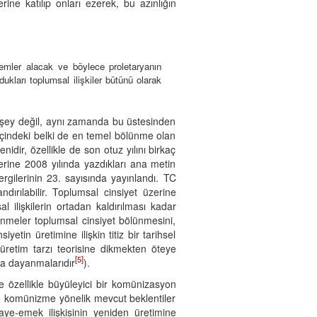
erine katılıp onları ezerek, bu azınlığın
lemler alacak ve böylece proletaryanın
rdukları toplumsal ilişkiler bütünü olarak
r şey değil, aynı zamanda bu üstesinden
içindeki belki de en temel bölünme olan
idir, özellikle de son otuz yılını birkaç
erine 2008 yılında yazdıkları ana metin
rgilerinin 23. sayısında yayınlandı. TC
ndırılabilir. Toplumsal cinsiyet üzerine
 ilişkilerin ortadan kaldırılması kadar
lünmeler toplumsal cinsiyet bölünmesini,
tin üretimine ilişkin titiz bir tarihsel
 üretim tarzı teorisine dikmekten öteye
[5]
na dayanmalarıdır
).
 özellikle büyüleyici bir komünizasyon
'ye komünizme yönelik mevcut beklentiler
ye-emek ilişkisinin yeniden üretimine