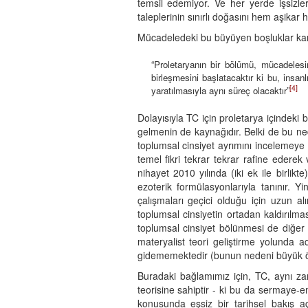
temsil edemiyor. Ve her yerde işsizler, 
taleplerinin sınırlı doğasını hem aşikar
Mücadeledeki bu büyüyen boşluklar kar
“Proletaryanın bir bölümü, mücadelesi
birleşmesini başlatacaktır ki bu, insanlı
[4]
yaratılmasıyla aynı süreç olacaktır”
Dolayısıyla TC için proletarya içindek
gelmenin de kaynağıdır. Belki de bu ne
toplumsal cinsiyet ayrımını incelemeye k
temel fikri tekrar tekrar rafine edere
nihayet 2010 yılında (iki ek ile birli
ezoterik formülasyonlarıyla tanınır. Yi
çalışmaları geçici olduğu için uzun al
toplumsal cinsiyetin ortadan kaldırılma
toplumsal cinsiyet bölünmesi de diğer t
materyalist teori geliştirme yolunda a
gidememektedir (bunun nedeni büyük ölç
Buradaki bağlamımız için, TC, aynı za
teorisine sahiptir - ki bu da sermaye-e
konusunda eşsiz bir tarihsel bakış a