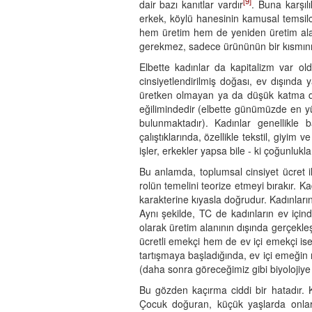
[9]
dair bazı kanıtlar vardır
. Buna karşılı
erkek, köylü hanesinin kamusal temsilc
hem üretim hem de yeniden üretim alanı 
gerekmez, sadece ürününün bir kısmını l
Elbette kadınlar da kapitalizm var old
cinsiyetlendirilmiş doğası, ev dışında ya
üretken olmayan ya da düşük katma değe
eğilimindedir (elbette günümüzde en y
bulunmaktadır). Kadınlar genellikle 
çalıştıklarında, özellikle tekstil, giyim 
işler, erkekler yapsa bile - ki çoğunlukla
Bu anlamda, toplumsal cinsiyet ücret il
rolün temelini teorize etmeyi bırakır. Kad
karakterine kıyasla doğrudur. Kadınların
Aynı şekilde, TC de kadınların ev içinde
olarak üretim alanının dışında gerçekle
ücretli emekçi hem de ev içi emekçi i
tartışmaya başladığında, ev içi emeğin 
(daha sonra göreceğimiz gibi biyolojiye 
Bu gözden kaçırma ciddi bir hatadır. Ka
Çocuk doğuran, küçük yaşlarda onları