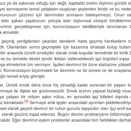
uz ya da sakıncalı olduğu için değil, kapitalist üretim biçimini günlük 
iyet sermayenin temel çelişkisini oluşturan şeylerden biridir ve bu ned
 sorununun çözümü için devrimden sonrasını bekleyemeyiz. Onun var
ister şakacı yapıbozum yoluyla ister toplumsal cinsiyet kimliklerinin e
imin gerçekleşmesi için, komünizasyon tekillikleriyle tanımlanan bire
 etmelidir.
geçmiş yenilgilerden çıkarılan derslerin hatta geçmiş hareketlerin
ğildir. Olanlardan sonra geçmişteki için kazanma stratejisi bulup bul
r arasında ücretli emekçiler olarak ortak koşullar temelinde bir birlik 
ine ve bu temelde devlet içinde iktidarı üstlenebilecek işçi örgütleri in
i inşa etmelerine izin vermiyor. İşçileri devrimci bir özne statüsüne yük
 Komünizasyon biçimindeki bir devrimin ne bir öznesi ne de onaylanabili
in temeli eriyip gitmiştir.
varlar, Ücretli emek daha önce hiç olmadığı kadar evrensel bir yaşam k
aye ile ilişkisi ise güvencesizdir. Emek arzının yapısal fazlalığı mua
 çalışan bir milyarı aşkın nüfus, en ayrıcalıklı işçi kitleleri dışında
[2]
z kılmaktadır.
Sermaye artık işçiler arasındaki ayrımları şiddetlendir
 olarak geçerli devimci bir ruhun gururlu taşıyıcıları olan İşçi sınıfı kapi
ınıf olarak gücünü inşaa edemez. Bugün devrim proletaryanın bölünmü
malıdır. Eğer devrimci eylem proleterler arasındaki tüm farklılıkları der