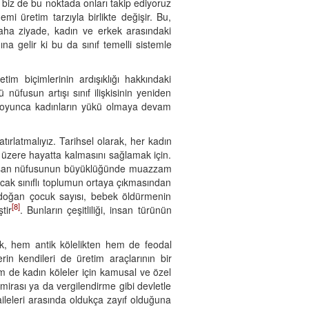
 ve biz de bu noktada onları takip ediyoruz
i üretim tarzıyla birlikte değişir. Bu,
. Daha ziyade, kadın ve erkek arasındaki
na gelir ki bu da sınıf temelli sistemle
im biçimlerinin ardışıklığı hakkındaki
 nüfusun artışı sınıf ilişkisinin yeniden
ihi boyunca kadınların yükü olmaya devam
rlatmalıyız. Tarihsel olarak, her kadın
 üzere hayatta kalmasını sağlamak için.
 insan nüfusunun büyüklüğünde muazzam
 Ancak sınıflı toplumun ortaya çıkmasından
i, doğan çocuk sayısı, bebek öldürmenin
[8]
tir
. Bunların çeşitliliği, insan türünün
mek, hem antik kölelikten hem de feodal
elerin kendileri de üretim araçlarının bir
m de kadın köleler için kamusal ve özel
mirası ya da vergilendirme gibi devletle
 aileleri arasında oldukça zayıf olduğuna