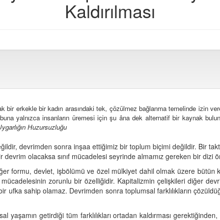
Kaldırılması
ak bir erkekle bir kadın arasındaki tek, çözülmez bağlanma temelinde izin vereb
una yalnızca insanların üremesi için şu âna dek alternatif bir kaynak bulu
ygarlığın Huzursuzluğu
ir, devrimden sonra inşaa ettiğimiz bir toplum biçimi değildir. Bir taktik
ir devrim olacaksa sınıf mücadelesi seyrinde almamız gereken bir dizi ö
r formu, devlet, işbölümü ve özel mülkiyet dahil olmak üzere bütün kapi
ücadelesinin zorunlu bir özelliğidir. Kapitalizmin çelişkileri diğer devri
r ufka sahip olamaz. Devrimden sonra toplumsal farklılıkların çözüld
 yaşamın getirdiği tüm farklılıkları ortadan kaldırması gerektiğinden, to