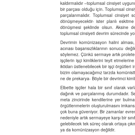
kaldırmalıdır –toplumsal cinsiyet uyguns
bir parçası olduğu için. Toplumsal cins
parçalanmalıdır. Toplumsal cinsiyet
dönüşmeyecektir- ister planlı eskitme 
dönüşmesi şeklinde olsun. Aksine devr
toplumsal cinsiyeti devrim sürecinde yok
Devrimin komünizasyon halini alması, 
acınası başarısızlıklarının sonucu de
söylemez. Çünkü sermaye artık proleterle
işçilerin işçi kimliklerini teyit etmeler
iktidarı üstlenebilecek bir işçi örgütler
bizim olamayacağımız tarzda komünistti.
ne de prekarya- Böyle bir devrimci kimliğ
Elbette işçiler hala bir sınıf olarak 
dağınık ve parçalanmış durumdadır. Serm
meta zincirinde kendilerine yer bulmaya
örgütlenmelerin oluşturulmasını imkansı
çok buna güveniyor. Bir zamanlar evrensel
nedeniyle artık sermayeye karşı bir s
gelebilecek tek süreç olarak ortaya çık
ya da komünizasyon değildir.