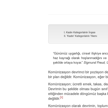
I. Kadın Kategorisinin İnşası
II. 'Kadın' Kategorisinin Yıkımı
“Günümüz uygarlığı, cinsel ilişkiye anc
haz kaynağı olarak hoşlanmadığını ve b
şekilde ortaya koyar.”
Sigmund Freud, U
Komünizasyon devrimci bir pozisyon değild
bir plan değildir. Komünizasyon, eğer b
Komünizasyon; ücretli emek, takas, değe
Devrimin bu şekilde olması bugün sınıf m
ettiğinden mücadele döngümüz başka bi
[1]
değildir.
Komünizasyon olarak devrimin, toplumsal