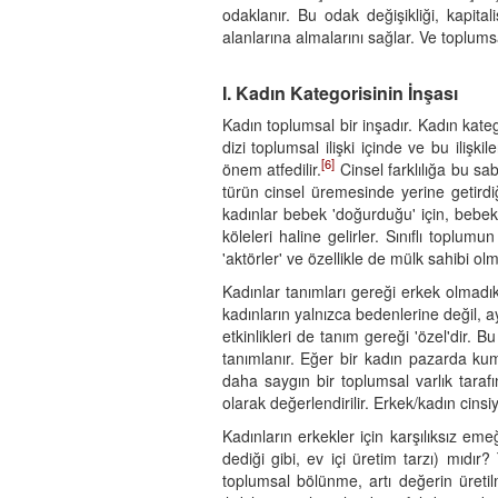
odaklanır. Bu odak değişikliği, kapita
alanlarına almalarını sağlar. Ve toplumsa
I. Kadın Kategorisinin İnşası
Kadın toplumsal bir inşadır. Kadın kateg
dizi toplumsal ilişki içinde ve bu ilişk
[6]
önem atfedilir.
Cinsel farklılığa bu sa
türün cinsel üremesinde yerine getirdi
kadınlar bebek 'doğurduğu' için, bebek
köleleri haline gelirler. Sınıflı toplu
'aktörler' ve özellikle de mülk sahibi o
Kadınlar tanımları gereği erkek olmadık
kadınların yalnızca bedenlerine değil, 
etkinlikleri de tanım gereği 'özel'dir. B
tanımlanır. Eğer bir kadın pazarda ku
daha saygın bir toplumsal varlık tarafı
olarak değerlendirilir. Erkek/kadın cins
Kadınların erkekler için karşılıksız emeğ
dediği gibi, ev içi üretim tarzı) mıdır? 
toplumsal bölünme, artı değerin üretil