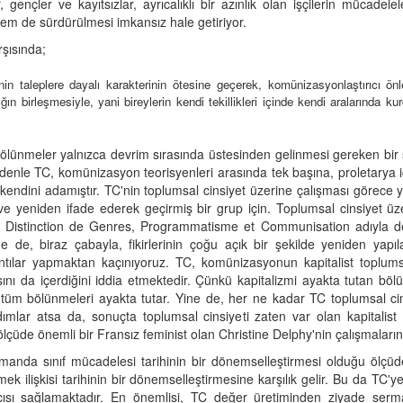
gençler ve kayıtsızlar, ayrıcalıklı bir azınlık olan işçilerin mücadelel
 hem de sürdürülmesi imkansız hale getiriyor.
şısında;
nin taleplere dayalı karakterinin ötesine geçerek, komünizasyonlaştırıcı ön
ğın birleşmesiyle, yani bireylerin kendi tekillikleri içinde kendi aralarında ku
i bölünmeler yalnızca devrim sırasında üstesinden gelinmesi gereken bi
denle TC, komünizasyon teorisyenleri arasında tek başına, proletarya 
endini adamıştır. TC'nin toplumsal cinsiyet üzerine çalışması görece yen
k ve yeniden ifade ederek geçirmiş bir grup için. Toplumsal cinsiyet üz
kte) Distinction de Genres, Programmatisme et Communisation adıyla de
ne de, biraz çabayla, fikirlerinin çoğu açık bir şekilde yeniden yapıla
ıntılar yapmaktan kaçınıyoruz. TC, komünizasyonun kapitalist toplumsal
sını da içerdiğini iddia etmektedir. Çünkü kapitalizmi ayakta tutan bö
üm bölünmeleri ayakta tutar. Yine de, her ne kadar TC toplumsal cinsiye
dımlar atsa da, sonuçta toplumsal cinsiyeti zaten var olan kapitalist
üde önemli bir Fransız feminist olan Christine Delphy'nin çalışmaları
manda sınıf mücadelesi tarihinin bir dönemselleştirmesi olduğu ölçüde
mek ilişkisi tarihinin bir dönemselleştirmesine karşılık gelir. Bu da TC
çısı sağlamaktadır. En önemlisi, TC değer üretiminden ziyade serma