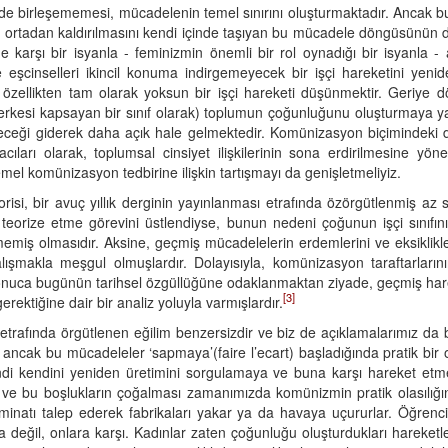
elinde birleşememesi, mücadelenin temel sınırını oluşturmaktadır. Ancak b
arın ortadan kaldırılmasını kendi içinde taşıyan bu mücadele döngüsünün
 karşı bir isyanla - feminizmin önemli bir rol oynadığı bir isyanla -
 ve eşcinselleri ikincil konuma indirgemeyecek bir işçi hareketini ye
ıcı özellikten tam olarak yoksun bir işçi hareketi düşünmektir. Geriye dö
rkesi kapsayan bir sınıf olarak) toplumun çoğunluğunu oluşturmaya yazg
yeceği giderek daha açık hale gelmektedir. Komünizasyon biçimindek
cıları olarak, toplumsal cinsiyet ilişkilerinin sona erdirilmesine y
el komünizasyon tedbirine ilişkin tartışmayı da genişletmeliyiz.
si, bir avuç yıllık derginin yayınlanması etrafında özörgütlenmiş az
 teorize etme görevini üstlendiyse, bunun nedeni çoğunun işçi sınıfın
memiş olmasıdır. Aksine, geçmiş mücadelelerin erdemlerini ve eksiklikleri
ışmakla meşgul olmuşlardır. Dolayısıyla, komünizasyon taraftarlarını
nuca bugünün tarihsel özgüllüğüne odaklanmaktan ziyade, geçmiş hareke
[3]
ektiğine dair bir analiz yoluyla varmışlardır.
rafında örgütlenen eğilim benzersizdir ve biz de açıklamalarımız da 
ncak bu mücadeleler ‘sapmaya’(faire l’ecart) başladığında pratik bir o
kendi kendini yeniden üretimini sorgulamaya ve buna karşı hareket et
r ve bu boşlukların çoğalması zamanımızda komünizmin pratik olasılığının
inatı talep ederek fabrikaları yakar ya da havaya uçururlar. Öğrencil
a değil, onlara karşı. Kadınlar zaten çoğunluğu oluşturdukları hareket