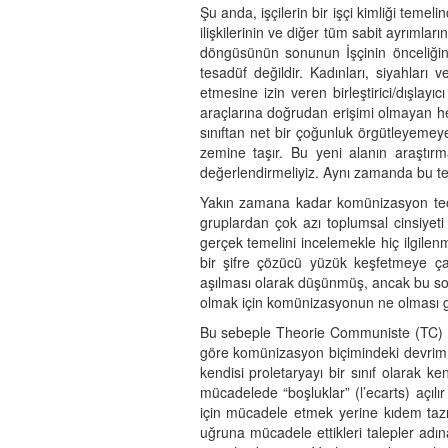
Şu anda, işçilerin bir işçi kimliği tem
ilişkilerinin ve diğer tüm sabit ayrıml
döngüsünün sonunun İşçinin önceliğine
tesadüf değildir. Kadınları, siyahları
etmesine izin veren birleştirici/dışlay
araçlarına doğrudan erişimi olmayan he
sınıftan net bir çoğunluk örgütleyeme
zemine taşır. Bu yeni alanın araştırma
değerlendirmeliyiz. Aynı zamanda bu tem
Yakın zamana kadar komünizasyon teori
gruplardan çok azı toplumsal cinsiyeti
gerçek temelini incelemekle hiç ilgilen
bir şifre çözücü yüzük keşfetmeye çal
aşılması olarak düşünmüş, ancak bu so
olmak için komünizasyonun ne olması ger
Bu sebeple Theorie Communiste (TC) et
göre komünizasyon biçimindeki devrim a
kendisi proletaryayı bir sınıf olarak 
mücadelede “boşluklar” (l’ecarts) açılı
için mücadele etmek yerine kıdem tazm
uğruna mücadele ettikleri talepler adın