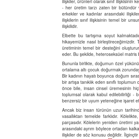
ilişkiler, ürünleri olarak sınıf ilişkisin
- her üretim tarzı zaten bir bütündür 
erkekler ve kadınlar arasındaki ilişkil
ilişkilerin sınıf ilişkisinin temel bir
ilişkilidir.
Elbette bu tartışma soyut kalmaktadır
hikayemizle nasıl birleştireceğimizdir. 
üretiminin temel bir desteğini oluşturu
eder. Bu şekilde, heteroseksüel matris b
Bununla birlikte, doğumun özel yükünün
ortalama altı çocuk doğurmak zorundayd
Bir kadının hayatı boyunca doğum sıras
bir artışa tanıklık eden sınıflı toplumun
önce bile, insan cinsel üremesinin hiç
toplumsal olarak kabul edilebilirliği -
benzersiz bir uyum yeteneğine işaret e
Ancak biz insan türünün uzun tarihinde
vasallıktan temelde farklıdır. Kölelikte,
parçasıdır. Kölelerin yeniden üretimi 
arasındaki ayrım böylece ortadan kalkar
ilişkiler de söz konusu değildir. İlginç