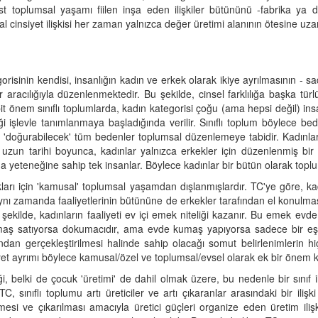
list toplumsal yaşamı fiilen inşa eden ilişkiler bütününü -fabrika ya 
l cinsiyet ilişkisi her zaman yalnızca değer üretimi alanının ötesine uza
orisinin kendisi, insanlığın kadın ve erkek olarak ikiye ayrılmasının - s
iler aracılığıyla düzenlenmektedir. Bu şekilde, cinsel farklılığa başka t
bit önem sınıflı toplumlarda, kadın kategorisi çoğu (ama hepsi değil) in
ği işlevle tanımlanmaya başladığında verilir. Sınıflı toplum böylece be
 'doğurabilecek' tüm bedenler toplumsal düzenlemeye tabidir. Kadınlar d
mun uzun tarihi boyunca, kadınlar yalnızca erkekler için düzenlenmiş bi
lma yeteneğine sahip tek insanlar. Böylece kadınlar bir bütün olarak toplu
ları için 'kamusal' toplumsal yaşamdan dışlanmışlardır. TC'ye göre, kadı
aynı zamanda faaliyetlerinin bütününe de erkekler tarafından el konulmas
u şekilde, kadınların faaliyeti ev içi emek niteliği kazanır. Bu emek evde
maş satıyorsa dokumacıdır, ama evde kumaş yapıyorsa sadece bir eştir.
ndan gerçekleştirilmesi halinde sahip olacağı somut belirlenimlerin hiç
iyet ayrımı böylece kamusal/özel ve toplumsal/evsel olarak ek bir önem k
i, belki de çocuk 'üretimi' de dahil olmak üzere, bu nedenle bir sınıf il
TC, sınıflı toplumu artı üreticiler ve artı çıkaranlar arasındaki bir ili
mesi ve çıkarılması amacıyla üretici güçleri organize eden üretim ilişk