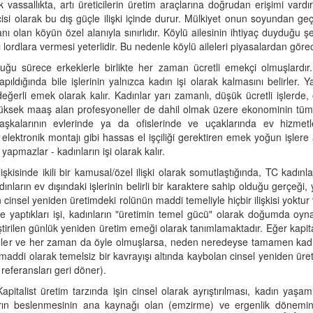
k vassallıkta, artı üreticilerin üretim araçlarına doğrudan erişimi vardır
isi olarak bu dış güçle ilişki içinde durur. Mülkiyet onun soyundan geç
olan köyün özel alanıyla sınırlıdır. Köylü ailesinin ihtiyaç duyduğu şe
ordlara vermesi yeterlidir. Bu nedenle köylü aileleri piyasalardan görec
uğu sürece erkeklerle birlikte her zaman ücretli emekçi olmuşlardır. 
pıldığında bile işlerinin yalnızca kadın işi olarak kalmasını belirler. Y
rli emek olarak kalır. Kadınlar yarı zamanlı, düşük ücretli işlerde,
üksek maaş alan profesyoneller de dahil olmak üzere ekonominin tüm 
başkalarının evlerinde ya da ofislerinde ve uçaklarında ev hizmetle
ve elektronik montajı gibi hassas el işçiliği gerektiren emek yoğun işlere 
 yapmazlar - kadınların işi olarak kalır.
işkisinde ikili bir kamusal/özel ilişki olarak somutlaştığında, TC kadınl
ınların ev dışındaki işlerinin belirli bir karaktere sahip olduğu gerçeği, 
 cinsel yeniden üretimdeki rolünün maddi temeliyle hiçbir ilişkisi yoktur
 yaptıkları işi, kadınların "üretimin temel gücü" olarak doğumda oynadık
ştirilen günlük yeniden üretim emeği olarak tanımlamaktadır. Eğer kapital
seler ve her zaman da öyle olmuşlarsa, neden neredeyse tamamen kadın
maddi olarak temelsiz bir kavrayışı altında kaybolan cinsel yeniden ür
referansları geri döner).
pitalist üretim tarzında işin cinsel olarak ayrıştırılması, kadın yaşamın
n beslenmesinin ana kaynağı olan (emzirme) ve ergenlik döneminde 