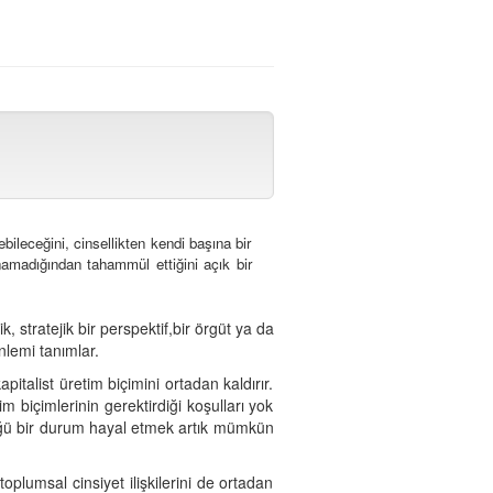
ileceğini, cinsellikten kendi başına bir
namadığından tahammül ettiğini açık bir
, stratejik bir perspektif,bir örgüt ya da
nlemi tanımlar.
talist üretim biçimini ortadan kaldırır.
m biçimlerinin gerektirdiği koşulları yok
üğü bir durum hayal etmek artık mümkün
plumsal cinsiyet ilişkilerini de ortadan