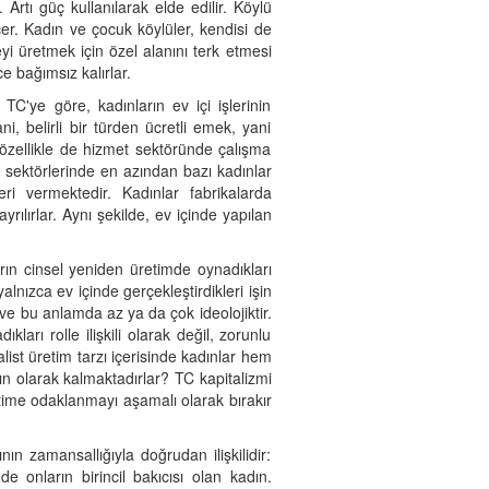
. Artı güç kullanılarak elde edilir. Köylü
er. Kadın ve çocuk köylüler, kendisi de
yi üretmek için özel alanını terk etmesi
e bağımsız kalırlar.
TC'ye göre, kadınların ev içi işlerinin
ani, belirli bir türden ücretli emek, yani
 özellikle de hizmet sektöründe çalışma
sektörlerinde en azından bazı kadınlar
ri vermektedir. Kadınlar fabrikalarda
ayrılırlar. Aynı şekilde, ev içinde yapılan
arın cinsel yeniden üretimde oynadıkları
yalnızca ev içinde gerçekleştirdikleri işin
 ve bu anlamda az ya da çok ideolojiktir.
ları rolle ilişkili olarak değil, zorunlu
ist üretim tarzı içerisinde kadınlar hem
 olarak kalmaktadırlar? TC kapitalizmi
etime odaklanmayı aşamalı olarak bırakır
ın zamansallığıyla doğrudan ilişkilidir:
onların birincil bakıcısı olan kadın.