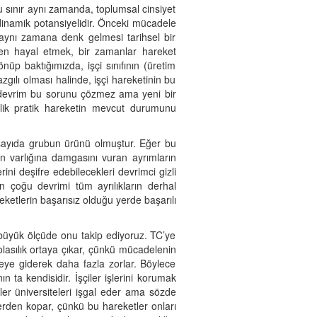
u sınır aynı zamanda, toplumsal cinsiyet
 dinamik potansiyelidir. Önceki mücadele
 aynı zamana denk gelmesi tarihsel bir
niden hayal etmek, bir zamanlar hareket
nüp baktığımızda, işçi sınıfının (üretim
ılı olması halinde, işçi hareketinin bu
i devrim bu sorunu çözmez ama yeni bir
önelik pratik hareketin mevcut durumunu
 sayıda grubun ürünü olmuştur. Eğer bu
ın varlığına damgasını vuran ayrımların
ni deşifre edebilecekleri devrimci gizli
n çoğu devrimi tüm ayrılıkların derhal
tlerin başarısız olduğu yerde başarılı
büyük ölçüde onu takip ediyoruz. TC’ye
lasılık ortaya çıkar, çünkü mücadelenin
meye giderek daha fazla zorlar. Böylece
 ta kendisidir. İşçiler işlerini korumak
er üniversiteleri işgal eder ama sözde
lerden kopar, çünkü bu hareketler onları