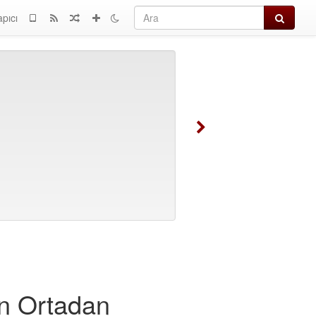
Ara
apıcı
in Ortadan