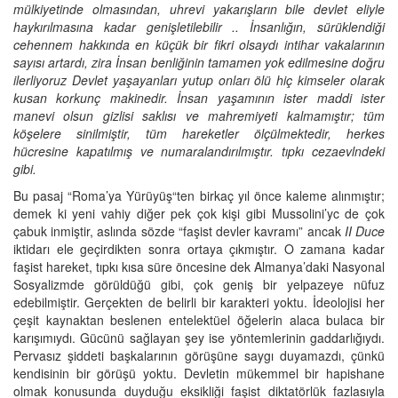
mülkiyetinde olmasından, uhrevi yakarışların bile devlet eliyle
haykırılmasına kadar genişletilebilir .. İnsanlığın, sürüklendiği
cehennem hakkında en küçük bir fikri olsaydı intihar vakalarının
sayısı artardı, zira İnsan benliğinin tamamen yok edilmesine doğru
ilerliyoruz Devlet yaşayanları yutup onları ölü hiç kimseler olarak
kusan korkunç makinedir. İnsan yaşamının ister maddi ister
manevi olsun gizlisi saklısı ve mahremiyeti kalmamıştır; tüm
köşelere sinilmiştir, tüm hareketler ölçülmektedir, herkes
hücresine kapatılmış ve numaralandırılmıştır. tıpkı cezaevlndeki
gibi.
Bu pasaj “Roma’ya Yürüyüş“ten birkaç yıl önce kaleme alınmıştır;
demek ki yeni vahiy diğer pek çok kişi gibi Mussolini’yc de çok
çabuk inmiştir, aslında sözde “faşist devler kavramı” ancak
II Duce
iktidarı ele geçirdikten sonra ortaya çıkmıştır. O zamana kadar
faşist hareket, tıpkı kısa süre öncesine dek Almanya’daki Nasyonal
Sosyalizmde görüldüğü gibi, çok geniş bir yelpazeye nüfuz
edebilmiştir. Gerçekten de belirli bir karakteri yoktu. İdeolojisi her
çeşit kaynaktan beslenen entelektüel öğelerin alaca bulaca bir
karışımıydı. Gücünü sağlayan şey ise yöntemlerinin gaddarlığıydı.
Pervasız şiddeti başkalarının görüşüne saygı duyamazdı, çünkü
kendisinin bir görüşü yoktu. Devletin mükemmel bir hapishane
olmak konusunda duyduğu eksikliği faşist diktatörlük fazlasıyla