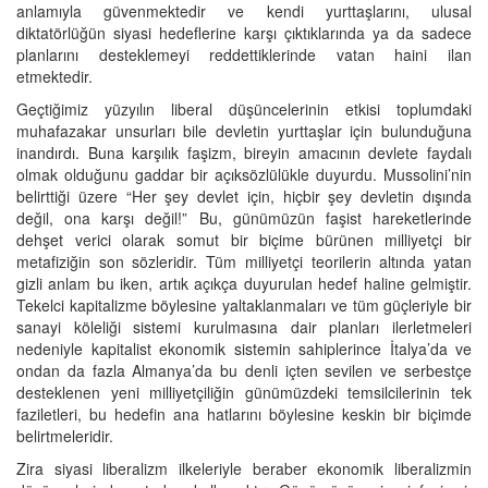
anlamıyla güvenmektedir ve kendi yurttaşlarını, ulusal
diktatörlüğün siyasi hedeflerine karşı çıktıklarında ya da sadece
planlarını desteklemeyi reddettiklerinde vatan haini ilan
etmektedir.
Geçtiğimiz yüzyılın liberal düşüncelerinin etkisi toplumdaki
muhafazakar unsurları bile devletin yurttaşlar için bulunduğuna
inandırdı. Buna karşılık faşizm, bireyin amacının devlete faydalı
olmak olduğunu gaddar bir açıksözlülükle duyurdu. Mussolini’nin
belirttiği üzere “Her şey devlet için, hiçbir şey devletin dışında
değil, ona karşı değil!” Bu, günümüzün faşist hareketlerinde
dehşet verici olarak somut bir biçime bürünen milliyetçi bir
metafiziğin son sözleridir. Tüm milliyetçi teorilerin altında yatan
gizli anlam bu iken, artık açıkça duyurulan hedef haline gelmiştir.
Tekelci kapitalizme böylesine yaltaklanmaları ve tüm güçleriyle bir
sanayi köleliği sistemi kurulmasına dair planları ilerletmeleri
nedeniyle kapitalist ekonomik sistemin sahiplerince İtalya’da ve
ondan da fazla Almanya’da bu denli içten sevilen ve serbestçe
desteklenen yeni milliyetçiliğin günümüzdeki temsilcilerinin tek
faziletleri, bu hedefin ana hatlarını böylesine keskin bir biçimde
belirtmeleridir.
Zira siyasi liberalizm ilkeleriyle beraber ekonomik liberalizmin