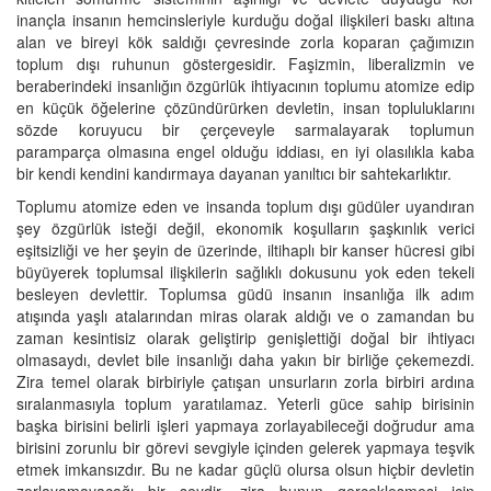
inançla insanın hemcinsleriyle kurduğu doğal ilişkileri baskı altına
alan ve bireyi kök saldığı çevresinde zorla koparan çağımızın
toplum dışı ruhunun göstergesidir. Faşizmin, liberalizmin ve
beraberindeki insanlığın özgürlük ihtiyacının toplumu atomize edip
en küçük öğelerine çözündürürken devletin, insan topluluklarını
sözde koruyucu bir çerçeveyle sarmalayarak toplumun
paramparça olmasına engel olduğu iddiası, en iyi olasılıkla kaba
bir kendi kendini kandırmaya dayanan yanıltıcı bir sahtekarlıktır.
Toplumu atomize eden ve insanda toplum dışı güdüler uyandıran
şey özgürlük isteği değil, ekonomik koşulların şaşkınlık verici
eşitsizliği ve her şeyin de üzerinde, iltihaplı bir kanser hücresi gibi
büyüyerek toplumsal ilişkilerin sağlıklı dokusunu yok eden tekeli
besleyen devlettir. Toplumsa güdü insanın insanlığa ilk adım
atışında yaşlı atalarından miras olarak aldığı ve o zamandan bu
zaman kesintisiz olarak geliştirip genişlettiği doğal bir ihtiyacı
olmasaydı, devlet bile insanlığı daha yakın bir birliğe çekemezdi.
Zira temel olarak birbiriyle çatışan unsurların zorla birbiri ardına
sıralanmasıyla toplum yaratılamaz. Yeterli güce sahip birisinin
başka birisini belirli işleri yapmaya zorlayabileceği doğrudur ama
birisini zorunlu bir görevi sevgiyle içinden gelerek yapmaya teşvik
etmek imkansızdır. Bu ne kadar güçlü olursa olsun hiçbir devletin
zorlayamayacağı bir şeydir, zira bunun gerçekleşmesi için