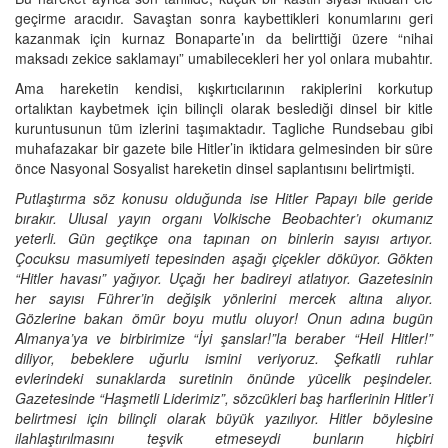
geçirme aracıdır. Savaştan sonra kaybettikleri konumlarını geri
kazanmak için kurnaz Bonaparte’ın da belirttiği üzere “nihai
maksadı zekice saklamayı” umabilecekleri her yol onlara mubahtır.
Ama hareketin kendisi, kışkırtıcılarının rakiplerini korkutup
ortalıktan kaybetmek için bilinçli olarak beslediği dinsel bir kitle
kuruntusunun tüm izlerini taşımaktadır. Tagliche Rundsebau gibi
muhafazakar bir gazete bile Hitler’in iktidara gelmesinden bir süre
önce Nasyonal Sosyalist hareketin dinsel saplantısını belirtmişti.
Putlaştırma söz konusu olduğunda ise Hitler Papayı bile geride
bırakır. Ulusal yayın organı Volkische Beobachter’ı okumanız
yeterli. Gün geçtikçe ona tapınan on binlerin sayısı artıyor.
Çocuksu masumiyeti tepesinden aşağı çiçekler döküyor. Gökten
“Hitler havası” yağıyor. Uçağı her badireyi atlatıyor. Gazetesinin
her sayısı Führer’in değişik yönlerini mercek altına alıyor.
Gözlerine bakan ömür boyu mutlu oluyor! Onun adına bugün
Almanya’ya ve birbirimize “İyi şanslar!”la beraber “Heil Hitler!”
diliyor, bebeklere uğurlu ismini veriyoruz. Şefkatli ruhlar
evlerindeki sunaklarda suretinin önünde yücelik peşindeler.
Gazetesinde “Haşmetli Liderimiz”, sözcükleri baş harflerinin Hitler’i
belirtmesi için bilinçli olarak büyük yazılıyor. Hitler böylesine
ilahlaştırılmasını teşvik etmeseydi bunların hiçbiri