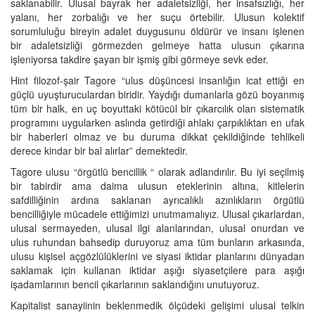
saklanabilir. Ulusal bayrak her adaletsizliği, her insafsızlığı, her
yalanı, her zorbalığı ve her suçu örtebilir. Ulusun kolektif
sorumluluğu bireyin adalet duygusunu öldürür ve insanı işlenen
bir adaletsizliği görmezden gelmeye hatta ulusun çıkarına
işleniyorsa takdire şayan bir işmiş gibi görmeye sevk eder.
Hint filozof-şair Tagore “ulus düşüncesi insanlığın icat ettiği en
güçlü uyuşturuculardan biridir. Yaydığı dumanlarla gözü boyanmış
tüm bir halk, en uç boyuttaki kötücül bir çıkarcılık olan sistematik
programını uygularken aslında getirdiği ahlakı çarpıklıktan en ufak
bir haberleri olmaz ve bu duruma dikkat çekildiğinde tehlikeli
derece kindar bir bal alırlar” demektedir.
Tagore ulusu “örgütlü bencillik “ olarak adlandırılır. Bu iyi seçilmiş
bir tabirdir ama daima ulusun eteklerinin altına, kitlelerin
safdilliğinin ardına saklanan ayrıcalıklı azınlıkların örgütlü
bencilliğiyle mücadele ettiğimizi unutmamalıyız. Ulusal çıkarlardan,
ulusal sermayeden, ulusal ilgi alanlarından, ulusal onurdan ve
ulus ruhundan bahsedip duruyoruz ama tüm bunların arkasında,
ulusu kişisel açgözlülüklerini ve siyasi iktidar planlarını dünyadan
saklamak için kullanan iktidar aşığı siyasetçilere para aşığı
işadamlarının bencil çıkarlarının saklandığını unutuyoruz.
Kapitalist sanayiinin beklenmedik ölçüdeki gelişimi ulusal telkin