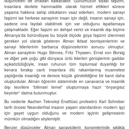
düşünceleri de ortadan kalkacaktır. Günümüzün siyasi faşizmi,
insanlara devlete hammadde olarak hizmet ettikleri sürece
yaşama hakkına sahip olduklarını vaaz ederken, modern sanayi
faşizmi ise herkese sanayinin insan için değil, insanın sanayi için,
sadece ona faydalı olabilmek için var olduğunu ispatlamaya
çalışmaktadır. Eğer faşizm en dehşet verici ve insanlık dışı biçime
Almanya’da büründüyse bu büyük ölçüde güya faşizmi izlenmesi
gereken yol olarak gösteren Alman iktisat teorisyenlerinin ve
sanayi liderlerinin barbarca düşüncelerinin sonucu olmuştur.
Alman sanayiinin Hugo Stinnes, Fritz Thyssen, Ernst von Borsig
ve diğer pek çoğu gibi dünyaca ünlü liderleri görüşlerinin gaddar
açıksözlülüğüyle, insan ruhunun tüm toplumsal duyarlılığı bir
kenara bırakıp canlı insanlara ölü rakamlarmış muamelesi
yaptığında insanlığı ne derece küçük görebildiğine bir kanıt daha
oluşturdular. Alman öğrenim sisteminde en canavarca ve insanlık
dışı teorilere “bilimsel temel” oluşturmaya hazır “önyargısız
beyinler” daima bulunmuştur.
Bu nedenle Aachen Teknoloji Enstitüsü profesörü Karl Schreber
tarih öncesi Neanderhtal insanın yaşam standardının modern işçi
için gayet uygun olduğunu ve modern işçinin gelişmesinin
mümkün olmadığını söylemiştir.
Benzer düşünceler Alman sanayicilerin kongrelerinde sıklıkla