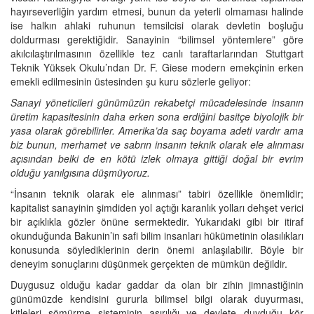
hayırseverliğin yardım etmesi, bunun da yeterli olmaması halinde
ise halkın ahlaki ruhunun temsilcisi olarak devletin boşluğu
doldurması gerektiğidir. Sanayinin “bilimsel yöntemlere” göre
akılcılaştırılmasının özellikle tez canlı taraftarlarından Stuttgart
Teknik Yüksek Okulu’ndan Dr. F. Giese modern emekçinin erken
emekli edilmesinin üstesinden şu kuru sözlerle geliyor:
Sanayi yöneticileri günümüzün rekabetçi mücadelesinde insanın
üretim kapasitesinin daha erken sona erdiğini basitçe biyolojik bir
yasa olarak görebilirler. Amerika’da saç boyama adeti vardır ama
biz bunun, merhamet ve sabrın insanın teknik olarak ele alınması
açısından belki de en kötü izlek olmaya gittiği doğal bir evrim
olduğu yanılgısına düşmüyoruz.
“İnsanın teknik olarak ele alınması” tabiri özellikle önemlidir;
kapitalist sanayinin şimdiden yol açtığı karanlık yolları dehşet verici
bir açıklıkla gözler önüne sermektedir. Yukarıdaki gibi bir itiraf
okunduğunda Bakunin’in safi bilim insanları hükümetinin olasılıkları
konusunda söylediklerinin derin önemi anlaşılabilir. Böyle bir
deneyim sonuçlarını düşünmek gerçekten de mümkün değildir.
Duygusuz olduğu kadar gaddar da olan bir zihin jimnastiğinin
günümüzde kendisini gururla bilimsel bilgi olarak duyurması,
kitleleri sömürme sisteminin aşırılığı ve devlete duyduğu kör