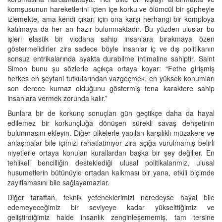
komşusunun hareketlerini içten içe korku ve ölümcül bir şüpheyle
izlemekte, ama kendi çıkarı için ona karşı herhangi bir komploya
katılmaya da her an hazır bulunmaktadır. Bu yüzden uluslar bu
işleri elastik bir vicdana sahip insanlara bırakmaya özen
göstermelidirler zira sadece böyle insanlar iç ve dış politikanın
sonsuz entrikalarında ayakta durabilme ihtimaline sahiptir. Saint
Simon bunu şu sözlerle açıkça ortaya koyar: “Fethe girişmiş
herkes en şeytani tutkularından vazgeçmek, en yüksek konumları
son derece kurnaz olduğunu göstermiş fena karaktere sahip
insanlara vermek zorunda kalır.”
Bunlara bir de korkunç sonuçları gün geçtikçe daha da hayal
edilemez bir korkunçluğa dönüşen sürekli savaş dehşetinin
bulunmasını ekleyin. Diğer ülkelerle yapılan karşılıklı müzakere ve
anlaşmalar bile içimizi rahatlatmıyor zira açığa vurulmamış belirli
niyetlerle ortaya konulan kurallardan başka bir şey değiller. En
tehlikeli bencilliğin desteklediği ulusal politikalarımız, ulusal
husumetlerin bütünüyle ortadan kalkması bir yana, etkili biçimde
zayıflamasını bile sağlayamazlar.
Diğer taraftan, teknik yeteneklerimizi neredeyse hayal bile
edemeyeceğimiz bir seviyeye kadar yükselttiğimiz ve
geliştirdiğimiz halde insanlık zenginleşememiş, tam tersine