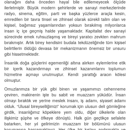
olanağını daha önceden hayal bile edilemeyecek ölçüde
ilerletmiştir. Büyük modern şehirlerde ve sanayi merkezlerinde
radyo, sinema, eğitim, parti ve başka yüzlerce araçla kesin,
emredilen bir tavra tinsel ve zihinsel olarak sürekli talim olan ve
kişisel, bağımsız yaşamlarından yoksun bırakılmış milyonlarca
insan iç içe geçmiş halde yaşamaktadır. Kapitalist dev sanayi
sürecinde emek ruhsuzlaşmış ve bireyi yaratıcı zevkten mahrum
bırakmıştır. Artık birey kendisini budala tekdüzeliğinde tüm kişisel
belirtilerin öldüğü devasa bir mekanizmanın önemsiz bir unsuru
gibi hissetmektedir.
İnsanlık doğa güçlerini egemenliği altına alırken eylemlerine etik
bir içerik kazandırmayı ve zihinsel kazanımlarını toplumun
hizmetine açmayı unutmuştur. Kendi yarattığı aracın kölesi
olmuştur.
Omuzlarımıza bir yük gibi binen ve yaşamımızı cehenneme
çeviren, makinenin işte bu sabit ve muazzam yüküdür. İnsan
olmayı bıraktık ve yerine meslek insanı, iş adamı, siyaset adamı
olduk. “Ulusal bireyselliğimizi” korumak için ulusun deli gömleğine
girdik, insanlığımız köpeklere yem oldu, diğer ülkelerle olan
ilişkimiz şüphe ve öfkeye dönüştü. Halk gün geçtikçe sefalete
batarken, her yıl gelirimizin muazzam bir bölümünü ulusun
korumasına harcamaktayız. Her ülke bir kışlayı andırmakta ve