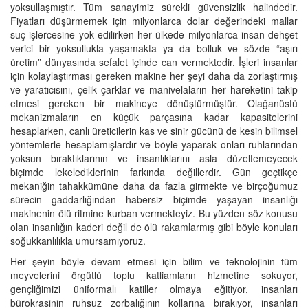
yoksullaşmıştır. Tüm sanayimiz sürekli güvensizlik halindedir.
Fiyatları düşürmemek için milyonlarca dolar değerindeki mallar
suç işlercesine yok edilirken her ülkede milyonlarca insan dehşet
verici bir yoksullukla yaşamakta ya da bolluk ve sözde “aşırı
üretim” dünyasında sefalet içinde can vermektedir. İşleri insanlar
için kolaylaştırması gereken makine her şeyi daha da zorlaştırmış
ve yaratıcısını, çelik çarklar ve manivelaların her hareketini takip
etmesi gereken bir makineye dönüştürmüştür. Olağanüstü
mekanizmaların en küçük parçasına kadar kapasitelerini
hesaplarken, canlı üreticilerin kas ve sinir gücünü de kesin bilimsel
yöntemlerle hesaplamışlardır ve böyle yaparak onları ruhlarından
yoksun bıraktıklarının ve insanlıklarını asla düzeltemeyecek
biçimde lekelediklerinin farkında değillerdir. Gün geçtikçe
mekaniğin tahakkümüne daha da fazla girmekte ve birçoğumuz
sürecin gaddarlığından habersiz biçimde yaşayan insanlığı
makinenin ölü ritmine kurban vermekteyiz. Bu yüzden söz konusu
olan insanlığın kaderi değil de ölü rakamlarmış gibi böyle konuları
soğukkanlılıkla umursamıyoruz.
Her şeyin böyle devam etmesi için bilim ve teknolojinin tüm
meyvelerini örgütlü toplu katliamların hizmetine sokuyor,
gençliğimizi üniformalı katiller olmaya eğitiyor, insanları
bürokrasinin ruhsuz zorbalığının kollarına bırakıyor, insanları