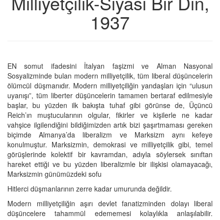
Milliyetçilik-Siyasi Bir Din,
1937
EN somut ifadesini İtalyan faşizmi ve Alman Nasyonal
Sosyalizminde bulan modern milliyetçilik, tüm liberal düşüncelerin
ölümcül düşmanıdır. Modern milliyetçiliğin yandaşları için “ulusun
uyanışı”, tüm liberter düşüncelerin tamamen bertaraf edilmesiyle
başlar, bu yüzden ilk bakışta tuhaf gibi görünse de, Üçüncü
Reich’ın muştucularının olgular, fikirler ve kişilerle ne kadar
vahşice ilgilendiğini bildiğimizden artık bizi şaşırtmaması gereken
biçimde Almanya’da liberalizm ve Marksizm aynı kefeye
konulmuştur. Marksizmin, demokrasi ve milliyetçilik gibi, temel
görüşlerinde kolektif bir kavramdan, adıyla söylersek sınıftan
hareket ettiği ve bu yüzden liberalizmle bir ilişkisi olamayacağı,
Marksizmin günümüzdeki sofu
Hitlerci düşmanlarının zerre kadar umurunda değildir.
Modern milliyetçiliğin aşırı devlet fanatizminden dolayı liberal
düşüncelere tahammül edememesi kolaylıkla anlaşılabilir.