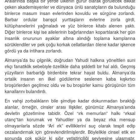
Aralarında başka bir yerde ülkenin gurur olarak görülecek dikkat
çeken akademisyenler ve dünyaca ünlü sanatçıların da bulunduğu
binlerce masum insan evlerinden kovuldu ve sürgüne zorlandı.
Barbar ordular barışçıl yurttaşların evlerine zorla girdi,
kütüphanelerini yağmaladı ve yüz binlerce kitabı alenen yaktı.
Diğer binlerce kişi ise ailelerinin bağırlarından kopartılarak her gün
insanlık onurunun ayaklar altına alındığı toplama kamplarına
sürüklendiler ve pek çoğu korkak cellatlardan ölene kadar işkence
gördü ya da intihara zorlandı.
Almanya’da bu çılgınlık, doğrudan Yahudi halkına yöneltilen suni
ırkçı fanatiklik sebebiyle özellikle daha şiddetli bir hal aldı. Geçmiş
yüzyılların barbarlığı birdenbire tekrar hayat buldu. Almanya’da
ortalık insanın en ilkel güdülerine seslenen kaba kışkırtıcı
broşürlerden geçilmez oldu ve bu broşürler kamu görüşünün tüm
kanallarını bulandırdı.
En vahşi zorbalıkların bile şimdiye kadar dokunmadan bıraktığı
alanlar, örneğin, cinsler arası ilişkiler, günümüz Almanya’sında
devletin gözetimine tabidir. Özel “ırk memurları” halkı “ırksal
utanç”tan korumak ve Yahudiler ya da beyaz ırka mensup
olmayanlarla sözde “Ari ırk” evliliklerini suç olarak tespit edip
cezalandırmak için görevlendirilmişlerdir. Böylelikle cinsel etik en
sonunda çok şükür ki sığır yetiştiriciliği seviyesine ulaşmıştır.