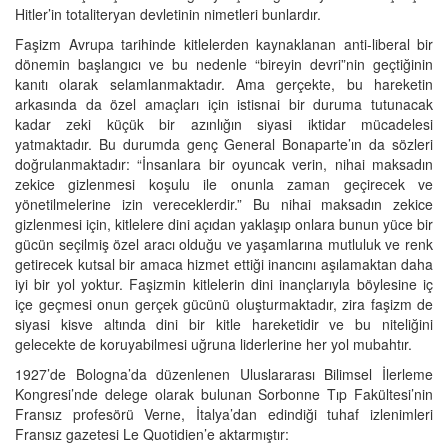
Hitler’in totaliteryan devletinin nimetleri bunlardır.
Faşizm Avrupa tarihinde kitlelerden kaynaklanan anti-liberal bir
dönemin başlangıcı ve bu nedenle “bireyin devri”nin geçtiğinin
kanıtı olarak selamlanmaktadır. Ama gerçekte, bu hareketin
arkasında da özel amaçları için istisnai bir duruma tutunacak
kadar zeki küçük bir azınlığın siyasi iktidar mücadelesi
yatmaktadır. Bu durumda genç General Bonaparte’ın da sözleri
doğrulanmaktadır: “İnsanlara bir oyuncak verin, nihai maksadın
zekice gizlenmesi koşulu ile onunla zaman geçirecek ve
yönetilmelerine izin vereceklerdir.” Bu nihai maksadın zekice
gizlenmesi için, kitlelere dini açıdan yaklaşıp onlara bunun yüce bir
gücün seçilmiş özel aracı olduğu ve yaşamlarına mutluluk ve renk
getirecek kutsal bir amaca hizmet ettiği inancını aşılamaktan daha
iyi bir yol yoktur. Faşizmin kitlelerin dini inançlarıyla böylesine iç
içe geçmesi onun gerçek gücünü oluşturmaktadır, zira faşizm de
siyasi kisve altında dini bir kitle hareketidir ve bu niteliğini
gelecekte de koruyabilmesi uğruna liderlerine her yol mubahtır.
1927’de Bologna’da düzenlenen Uluslararası Bilimsel İlerleme
Kongresi’nde delege olarak bulunan Sorbonne Tıp Fakültesi’nin
Fransız profesörü Verne, İtalya’dan edindiği tuhaf izlenimleri
Fransız gazetesi Le Quotidien’e aktarmıştır: