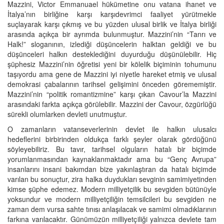
Mazzini, Victor Emmanuael hükümetine onu vatana ihanet ve
İtalya’nın birliğine karşı karşıdevrimci faaliyet yürütmekle
suçlayarak karşı çıkmış ve bu yüzden ulusal birlik ve İtalya birliği
arasında açıkça bir ayrımda bulunmuştur. Mazzini’nin “Tanrı ve
Halk!” sloganının, izlediği düşüncelerin halktan geldiği ve bu
düşünceleri halkın desteklediğini duyurduğu düşünülebilir. Hiç
şüphesiz Mazzini’nin öğretisi yeni bir kölelik biçiminin tohumunu
taşıyordu ama gene de Mazzini iyi niyetle hareket etmiş ve ulusal
demokrasi çabalarının tarihsel gelişimini önceden görememiştir.
Mazzini’nin “politik romantizmine” karşı çıkan Cavour’la Mazzini
arasındaki farkta açıkça görülebilir. Mazzini der Cavour, özgürlüğü
sürekli olumlarken devleti unutmuştur.
O zamanların vatanseverlerinin devlet ile halkın ulusalcı
hedeflerini birbirinden oldukça farklı şeyler olarak gördüğünü
söyleyebiliriz. Bu tavır, tarihsel olguların hatalı bir biçimde
yorumlanmasından kaynaklanmaktadır ama bu “Genç Avrupa”
insanlarını insani bakımdan bize yakınlaştıran da hatalı biçimde
varılan bu sonuçtur, zira halka duydukları sevginin samimiyetinden
kimse şüphe edemez. Modern milliyetçilik bu sevgiden bütünüyle
yoksundur ve modern milliyetçiliğin temsilcileri bu sevgiden ne
zaman dem vursa sahte tınısı anlaşılacak ve samimi olmadıklarının
farkına varılacaktır. Günümüzün milliyetçiliği yalnızca devlete tam