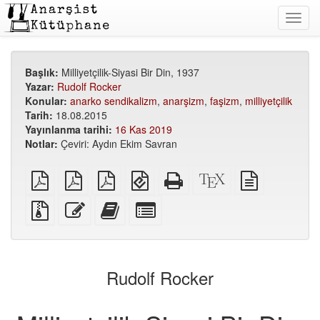
Toggl
navig
Başlık:
Milliyetçilik-Siyasi Bir Din, 1937
Yazar:
Rudolf Rocker
Konular:
anarko sendikalizm
,
anarşizm
,
faşizm
,
milliyetçilik
Tarih:
18.08.2015
Yayınlanma tarihi:
16 Kas 2019
Notlar:
Çeviri: Aydın Ekim Savran
Düz
A5
A6
EPUB
Bağımsız
XeLaTeX
düz
PDF
PDF
PDF
(mobil
HTML
kaynak
metin
cihazlar
(basıma
kodu
kaynağı
Ek
Bu
Bu
Kitap
için)
uygun)
dosyalarla
metni
metni
yapıcı
birlikte
düzenle
kitap
için
kaynak
yapıcıya
tek
dosyalar
ekle
tek
Rudolf Rocker
parçaları
seç