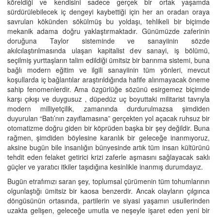
köreldiği ve kendisini sadece gerçek bir ortak yaşamda
sürdürülebilecek iç dengeyi kaybettiği için her an oradan oraya
savrulan kökünden sökülmüş bu yoldaşı, tehlikeli bir biçimde
mekanik adama doğru yaklaştırmaktadır. Günümüzde zaferinin
doruğuna Taylor sisteminde ve sanayiinin sözde
akılcılaştırılmasında ulaşan kapitalist dev sanayi, iş bölümü,
seçilmiş yurttaşların talim edildiği ümitsiz bir barınma sistemi, buna
bağlı modern eğitim ve ilgili sanayiinin tüm yönleri, mevcut
koşullarda iç bağlantılar araştırıldığında hafife alınmayacak öneme
sahip fenomenlerdir. Ama özgürlüğe sözünü esirgemez biçimde
karşı çıkışı ve duygusuz , düpedüz uç boyuttaki militarist tavrıyla
modern milliyetçilik, zamanında durdurulmazsa şimdiden
duyurulan “Batı’nın zayıflamasına” gerçekten yol açacak ruhsuz bir
otomatizme doğru giden bir köprüden başka bir şey değildir. Buna
rağmen, şimdiden böylesine karanlık bir geleceğe inanmıyoruz,
aksine bugün bile insanlığın bünyesinde artık tüm insan kültürünü
tehdit eden felaket getirici krizi zaferle aşmasını sağlayacak saklı
güçler ve yaratıcı itkiler taşıdığına kesinlikle inanmış durumdayız.
Bugün etrafımızı saran şey, toplumsal çürümenin tüm tohumlarının
olgunlaştığı ümitsiz bir kaosa benzerdir. Ancak olayların çılgınca
döngüsünün ortasında, partilerin ve siyasi yaşamın usullerinden
uzakta gelişen, geleceğe umutla ve neşeyle işaret eden yeni bir