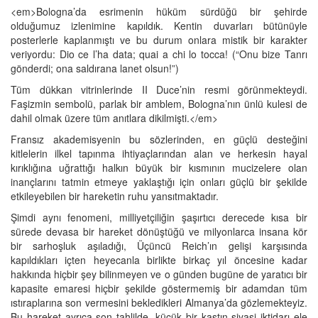
<em>Bologna’da esrimenin hüküm sürdüğü bir şehirde
olduğumuz izlenimine kapıldık. Kentin duvarları bütünüyle
posterlerle kaplanmıştı ve bu durum onlara mistik bir karakter
veriyordu: Dio ce l’ha data; quai a chi lo tocca! (“Onu bize Tanrı
gönderdi; ona saldırana lanet olsun!”)
Tüm dükkan vitrinlerinde II Duce’nin resmi görünmekteydi.
Faşizmin sembolü, parlak bir amblem, Bologna’nın ünlü kulesi de
dahil olmak üzere tüm anıtlara dikilmişti.</em>
Fransız akademisyenin bu sözlerinden, en güçlü desteğini
kitlelerin ilkel tapınma ihtiyaçlarından alan ve herkesin hayal
kırıklığına uğrattığı halkın büyük bir kısmının mucizelere olan
inançlarını tatmin etmeye yaklaştığı için onları güçlü bir şekilde
etkileyebilen bir hareketin ruhu yansıtmaktadır.
Şimdi aynı fenomeni, milliyetçiliğin şaşırtıcı derecede kısa bir
sürede devasa bir hareket dönüştüğü ve milyonlarca insana kör
bir sarhoşluk aşıladığı, Üçüncü Reich’ın gelişi karşısında
kapıldıkları içten heyecanla birlikte birkaç yıl öncesine kadar
hakkında hiçbir şey bilinmeyen ve o günden bugüne de yaratıcı bir
kapasite emaresi hiçbir şekilde göstermemiş bir adamdan tüm
ıstıraplarına son vermesini bekledikleri Almanya’da gözlemekteyiz.
Bu hareket ayrıca son tahlilde, küçük bir kastın siyasi iktidarı ele