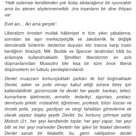
“Halk oylaması kendisinden çok kolay sıkılacağımız bir oyuncaktır
ama bu alenen söylenmemelidir, zira insanların bir dine ihtiyacı
var.
Evet acı… Acı ama gerçek”.
Liberalizm önceleri mutlak hâkimiyet in tüm yıkıcı çabalarına,
sonraları ise aşırı merkeziyetçilik ve Jakobenlik ile değişik
demokratik türlerinin devlerine duyulan kör inanca karşı insan
benliğinin itirazıydı. Mill. Buckle ve Spencer tarafından hâlâ bu
anlamıyla kullanılmakladır. Şimdileri liberalizmin en azılı
düşmanlarından Mussolini bile kısa bir süre önce liberal
düşüncelerin en tutkulu yandaşlarındandı:
Devlet muazzam korkunçluktaki çarkları ile bizi boğmaktadır
Devlet, asker ve polis olmayı kabul ettiği sürece birey için
katlanılabilirdir, günümüzde he devlet her şeydir, bankan, tefeci,
kumarhane işletmecisi, armatör, tedarikçi, sigortacı, postacı,
demiryolu şirketi. müteahhit, öğretmen, profesör, tütün tüccarı ve
önceki polis, yargıç, gardiyan ve vergi tahsildarı görevlerine ek
olarak sayısız başka şeydir Devlet, bu korkunç çehreye sahip
Moloch (21, her şeyi kendisinde toplar, her şeyi yapar, her şeyi
bilir ve her şeyi mahveder Devletin her işlevi bir felaket demektir.
Devlet sanatı bir felakettir, bu. gemi nakliyatının devlet