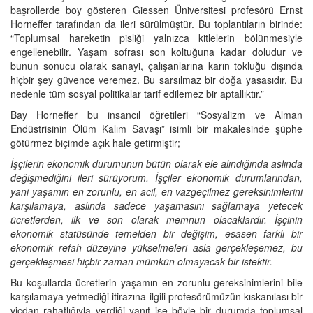
başrollerde boy gösteren Giessen Üniversitesi profesörü Ernst
Horneffer tarafından da ileri sürülmüştür. Bu toplantıların birinde:
“Toplumsal hareketin pisliği yalnızca kitlelerin bölünmesiyle
engellenebilir. Yaşam sofrası son koltuğuna kadar doludur ve
bunun sonucu olarak sanayi, çalışanlarına karın tokluğu dışında
hiçbir şey güvence veremez. Bu sarsılmaz bir doğa yasasıdır. Bu
nedenle tüm sosyal politikalar tarif edilemez bir aptallıktır.”
Bay Horneffer bu insancıl öğretileri “Sosyalizm ve Alman
Endüstrisinin Ölüm Kalım Savaşı” isimli bir makalesinde şüphe
götürmez biçimde açık hale getirmiştir;
İşçilerin ekonomik durumunun bütün olarak ele alındığında aslında
değişmediğini ileri sürüyorum. İşçiler ekonomik durumlarından,
yani yaşamın en zorunlu, en acil, en vazgeçilmez gereksinimlerini
karşılamaya, aslında sadece yaşamasını sağlamaya yetecek
ücretlerden, ilk ve son olarak memnun olacaklardır. İşçinin
ekonomik statüsünde temelden bir değişim, esasen farklı bir
ekonomik refah düzeyine yükselmeleri asla gerçekleşemez, bu
gerçekleşmesi hiçbir zaman mümkün olmayacak bir istektir.
Bu koşullarda ücretlerin yaşamın en zorunlu gereksinimlerini bile
karşılamaya yetmediği itirazına ilgili profesörümüzün kıskanılası bir
vicdan rahatlığıyla verdiği yanıt ise böyle bir durumda toplumsal