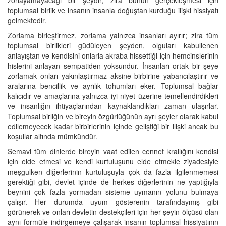
toplumsal birlik ve insanın insanla doğuştan kurduğu ilişki hissiyatı
gelmektedir.
Zorlama birleştirmez, zorlama yalnızca insanları ayırır; zira tüm
toplumsal birlikleri güdüleyen şeyden, olguları kabullenen
anlayıştan ve kendisini onlarla akraba hissettiği için hemcinslerinin
hislerini anlayan sempatiden yoksundur. İnsanları ortak bir şeye
zorlamak onları yakınlaştırmaz aksine birbirine yabancılaştırır ve
aralarına bencillik ve ayrılık tohumları eker. Toplumsal bağlar
kalıcıdır ve amaçlarına yalnızca iyi niyet üzerine temellendirdikleri
ve insanlığın ihtiyaçlarından kaynaklandıkları zaman ulaşırlar.
Toplumsal birliğin ve bireyin özgürlüğünün ayrı şeyler olarak kabul
edilemeyecek kadar birbirlerinin içinde geliştiği bir ilişki ancak bu
koşullar altında mümkündür.
Semavi tüm dinlerde bireyin vaat edilen cennet krallığını kendisi
için elde etmesi ve kendi kurtuluşunu elde etmekle ziyadesiyle
meşgulken diğerlerinin kurtuluşuyla çok da fazla ilgilenmemesi
gerektiği gibi, devlet içinde de herkes diğerlerinin ne yaptığıyla
beynini çok fazla yormadan sisteme uymanın yolunu bulmaya
çalışır. Her durumda uyum gösterenin tarafındaymış gibi
görünerek ve onları devletin destekçileri için her şeyin ölçüsü olan
aynı formüle indirgemeye çalışarak insanın toplumsal hissiyatının