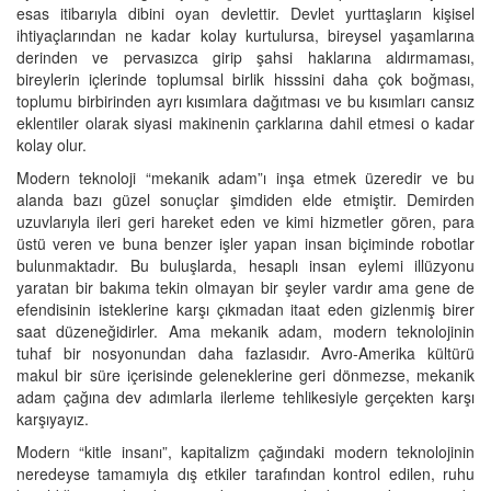
esas itibarıyla dibini oyan devlettir. Devlet yurttaşların kişisel
ihtiyaçlarından ne kadar kolay kurtulursa, bireysel yaşamlarına
derinden ve pervasızca girip şahsi haklarına aldırmaması,
bireylerin içlerinde toplumsal birlik hisssini daha çok boğması,
toplumu birbirinden ayrı kısımlara dağıtması ve bu kısımları cansız
eklentiler olarak siyasi makinenin çarklarına dahil etmesi o kadar
kolay olur.
Modern teknoloji “mekanik adam”ı inşa etmek üzeredir ve bu
alanda bazı güzel sonuçlar şimdiden elde etmiştir. Demirden
uzuvlarıyla ileri geri hareket eden ve kimi hizmetler gören, para
üstü veren ve buna benzer işler yapan insan biçiminde robotlar
bulunmaktadır. Bu buluşlarda, hesaplı insan eylemi illüzyonu
yaratan bir bakıma tekin olmayan bir şeyler vardır ama gene de
efendisinin isteklerine karşı çıkmadan itaat eden gizlenmiş birer
saat düzeneğidirler. Ama mekanik adam, modern teknolojinin
tuhaf bir nosyonundan daha fazlasıdır. Avro-Amerika kültürü
makul bir süre içerisinde geleneklerine geri dönmezse, mekanik
adam çağına dev adımlarla ilerleme tehlikesiyle gerçekten karşı
karşıyayız.
Modern “kitle insanı”, kapitalizm çağındaki modern teknolojinin
neredeyse tamamıyla dış etkiler tarafından kontrol edilen, ruhu