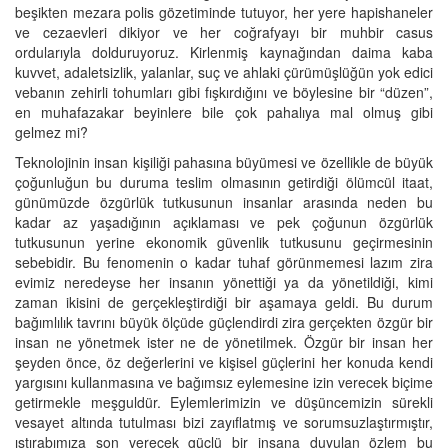
beşikten mezara polis gözetiminde tutuyor, her yere hapishaneler
ve cezaevleri dikiyor ve her coğrafyayı bir muhbir casus
ordularıyla dolduruyoruz. Kirlenmiş kaynağından daima kaba
kuvvet, adaletsizlik, yalanlar, suç ve ahlaki çürümüşlüğün yok edici
vebanın zehirli tohumları gibi fışkırdığını ve böylesine bir “düzen”,
en muhafazakar beyinlere bile çok pahalıya mal olmuş gibi
gelmez mi?
Teknolojinin insan kişiliği pahasına büyümesi ve özellikle de büyük
çoğunluğun bu duruma teslim olmasının getirdiği ölümcül itaat,
günümüzde özgürlük tutkusunun insanlar arasında neden bu
kadar az yaşadığının açıklaması ve pek çoğunun özgürlük
tutkusunun yerine ekonomik güvenlik tutkusunu geçirmesinin
sebebidir. Bu fenomenin o kadar tuhaf görünmemesi lazım zira
evimiz neredeyse her insanın yönettiği ya da yönetildiği, kimi
zaman ikisini de gerçekleştirdiği bir aşamaya geldi. Bu durum
bağımlılık tavrını büyük ölçüde güçlendirdi zira gerçekten özgür bir
insan ne yönetmek ister ne de yönetilmek. Özgür bir insan her
şeyden önce, öz değerlerini ve kişisel güçlerini her konuda kendi
yargısını kullanmasına ve bağımsız eylemesine izin verecek biçime
getirmekle meşguldür. Eylemlerimizin ve düşüncemizin sürekli
vesayet altında tutulması bizi zayıflatmış ve sorumsuzlaştırmıştır,
ıstırabımıza son verecek güçlü bir insana duyulan özlem bu