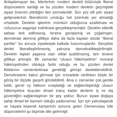
Anlaşılamayan ise, liderlerinin modern devleti bütünüyle liberal
düşüncelerin sardığı ve bu yüzden modern devletin geçmişteki
siyasi önemini yitirdiğini ileri sürmeleridir. Son yüz elli yılın siyasi
gelişmelerinin liberalizmin umduğu hat üzerinde yer almadığı
ortadadır. Devletin işlevinin mümkün olduğunca azaltılması ve
nüfuzunun asgariye indirilmesi gerçekleşmemiştir. Devletin etkinlik
sabası terk edilmemiş, tersine genişlemiş ve çoğalmıştır;
demokrasi akımına gittikçe daha da fazla kapılan sözde “liberal
partiler” bu soruca ziyadesiyle katkıda bulunmuşlardır. Gerçekte
devlet liberalleştirilmemiş, yalnızca demokratikleştirilmiştir.
Devletin kişisel yaşama olan etkisi azaltılmamış, tam tersine
gittikçe artmıştır. Bir zamanlar “ulusun hâkimiyetinin” monarşi
hâkimiyetinden oldukça farklı olduğu ve bu yüzden devlet
iktidarının canlandırılması gerektiği görüşü desteklenebilirdi.
Demokrasinin kabul görmesi için mücadele verilirken böyle bir
görüş bir ölçüde geçerli görülebilirdi. Ama o zamanlar çok geride
kaldı, genel oy bıkkının onayladığı ve sağlamlaştırdığı ulusun
hâkimiyetine duyulan dinsel inanç kadar devlerin iç ve dış
güvenliğini sağlamlaştıran bir şey yoktur. Bunun siyasi doğaya
sahip dinsel bir kavram olduğu yadsınamaz. İçin için yalnızlaşarak
ve hayata küserek kariyerinin sonuna gelen Clemenceau bile
düşüncelerini şu biçimde dile getirmişti: