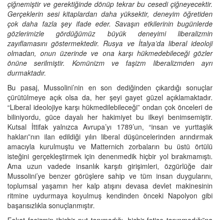
çiğnemiştir ve gerektiğinde dönüp tekrar bu cesedi çiğneyecektir.
Gerçeklerin sesi kitaplardan daha yüksektir, deneyim öğretiden
çok daha fazla şey ifade eder. Savaşın etkilerinin bugünlerde
gözlerimizle gördüğümüz büyük deneyimi liberalizmin
zayıflamasını göstermektedir. Rusya ve İtalya’da liberal ideoloji
olmadan, onun üzerinde ve ona karşı hükmedebileceği gözler
önüne serilmiştir. Komünizm ve faşizm liberalizmden ayrı
durmaktadır.
Bu pasaj, Mussolini’nin en son dediğinden çıkardığı sonuçlar
çürütülmeye açık olsa da, her şeyi gayet güzel açıklamaktadır.
“Liberal ideolojiye karşı hükmedilebileceği” ondan çok önceleri de
biliniyordu, güce dayalı her hakimiyet bu ilkeyi benimsemiştir.
Kutsal İttifak yalnızca Avrupa’yı 1789’un, “insan ve yurttaşlık
hakları”nın ilan edildiği yılın liberal düşüncelerinden arındırmak
amacıyla kurulmuştu ve Matternich zorbaların bu üstü örtülü
isteğini gerçekleştirmek için denenmedik hiçbir yol bırakmamıştı.
Ama uzun vadede insanlık karşıtı girişimleri, özgürlüğe dair
Mussolini’ye benzer görüşlere sahip ve tüm insan duygularını,
toplumsal yaşamın her kalp atışını devasa devlet makinesinin
ritmine uydurmaya koyulmuş kendinden önceki Napolyon gibi
başarısızlıkla sonuçlanmıştır.
Fakat faşizmin “hiçbir put tanımadığı, hiçbir fetişe tapınmadığı”na