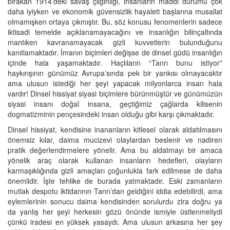
bırakan 1914’deki savaş çılgınlığı, insanların maddi durumu çok
daha iyiyken ve ekonomik güvensizlik hayaleti başlarına musallat
olmamışken ortaya çıkmıştır. Bu, söz konusu fenomenlerin sadece
iktisadi temelde açıklanamayacağını ve insanlığın bilinçaltında
mantıken kavranamayacak gizli kuvvetlerin bulunduğunu
kanıtlamaktadır. İmanın biçimleri değişse de dinsel güdü insanlığın
içinde hala yaşamaktadır. Haçlıların “Tanrı bunu istiyor”
haykırışının günümüz Avrupa’sında pek bir yankısı olmayacaktır
ama ulusun istediği her şeyi yapacak milyonlarca insan hala
vardır! Dinsel hissiyat siyasi biçimlere bürünmüştür ve günümüzün
siyasi insanı doğal insana, geçtiğimiz çağlarda kilisenin
dogmatizminin pençesindeki insan olduğu gibi karşı çıkmaktadır.
Dinsel hissiyat, kendisine inananların kitlesel olarak aldatılmasını
önemsiz kılar, daima mucizevi olaylardan beslenir ve nadiren
pratik değerlendirmelere yönelir. Ama bu aldatmayı bir amaca
yönelik araç olarak kullanan insanların hedefleri, olayların
karmaşıklığında gizli amaçları çoğunlukla fark edilmese de daha
önemlidir. İşte tehlike de burada yatmaktadır. Eski zamanların
mutlak despotu iktidarının Tanrı’dan geldiğini iddia edebilirdi, ama
eylemlerinin sonucu daima kendisinden sorulurdu zira doğru ya
da yanlış her şeyi herkesin gözü önünde ismiyle üstlenmeliydi
çünkü iradesi en yüksek yasaydı. Ama ulusun arkasına her şey