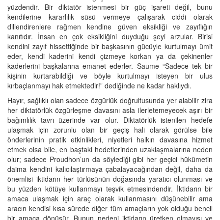
yüzdendir. Bir diktatör istenmesi bir güç işareti değil, bunu
kendilerine kararlılık süsü vermeye çalışarak ciddi olarak
dillendirenlere rağmen kendine güven eksikliği ve zayıflığın
kanıtıdır. İnsan en çok eksikliğini duyduğu şeyi arzular. Birisi
kendini zayıf hissettiğinde bir başkasının gücüyle kurtulmayı ümit
eder, kendi kaderini kendi çizmeye korkan ya da çekinenler
kaderlerini başkalarına emanet ederler. Saume “Sadece tek bir
kişinin kurtarabildiği ve böyle kurtulmayı isteyen bir ulus
kırbaçlanmayı hak etmektedir!” dediğinde ne kadar haklıydı.
Hayır, sağlıklı olan sadece özgürlük doğrultusunda yer alabilir zira
her diktatörlük özgürleşme davasını asla ilerletemeyecek aşırı bir
bağımlılık tavrı üzerinde var olur. Diktatörlük istenilen hedefe
ulaşmak için zorunlu olan bir geçiş hali olarak görülse bile
önderlerinin pratik etkinlikleri, niyetleri halkın davasına hizmet
etmek olsa bile, en baştaki hedeflerinden uzaklaşmalarına neden
olur; sadece Proudhon’un da söylediği gibi her geçici hükümetin
daima kendini kalıcılaştırmaya çabalayacağından değil, daha da
önemlisi iktidarın her türlüsünün doğasında yaratıcı olunması ve
bu yüzden kötüye kullanmayı teşvik etmesindendir. İktidarın bir
amaca ulaşmak için araç olarak kullanmasını düşünebilir ama
aracın kendisi kısa sürede diğer tüm amaçların yok olduğu bencil
bir amaca dönüşür. Bunun nedeni iktidarın üretken olmayışı ve