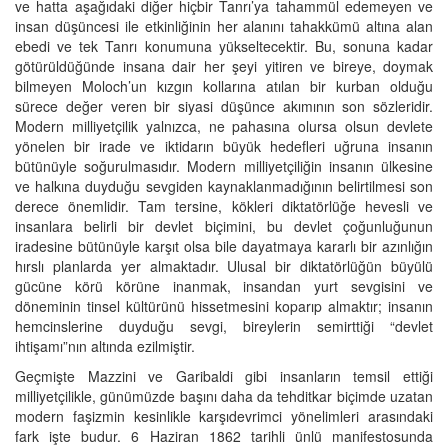
ve hatta aşağıdaki diğer hiçbir Tanrı’ya tahammül edemeyen ve
insan düşüncesi ile etkinliğinin her alanını tahakkümü altına alan
ebedi ve tek Tanrı konumuna yükseltecektir. Bu, sonuna kadar
götürüldüğünde insana dair her şeyi yitiren ve bireye, doymak
bilmeyen Moloch’un kızgın kollarına atılan bir kurban olduğu
sürece değer veren bir siyasi düşünce akımının son sözleridir.
Modern milliyetçilik yalnızca, ne pahasına olursa olsun devlete
yönelen bir irade ve iktidarın büyük hedefleri uğruna insanın
bütünüyle soğurulmasıdır. Modern milliyetçiliğin insanın ülkesine
ve halkına duyduğu sevgiden kaynaklanmadığının belirtilmesi son
derece önemlidir. Tam tersine, kökleri diktatörlüğe hevesli ve
insanlara belirli bir devlet biçimini, bu devlet çoğunluğunun
iradesine bütünüyle karşıt olsa bile dayatmaya kararlı bir azınlığın
hırslı planlarda yer almaktadır. Ulusal bir diktatörlüğün büyülü
gücüne körü körüne inanmak, insandan yurt sevgisini ve
döneminin tinsel kültürünü hissetmesini koparıp almaktır; insanın
hemcinslerine duyduğu sevgi, bireylerin semirttiği “devlet
ihtişamı”nın altında ezilmiştir.
Geçmişte Mazzini ve Garibaldi gibi insanların temsil ettiği
milliyetçilikle, günümüzde başını daha da tehditkar biçimde uzatan
modern faşizmin kesinlikle karşıdevrimci yönelimleri arasındaki
fark işte budur. 6 Haziran 1862 tarihli ünlü manifestosunda