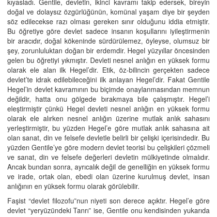
kıyasladı. Gentile, devletin, ikinci kavramı takip edersek, bireyin
doğal ve dolaysız özgürlüğünün, komünal yaşam diye bir şeyden
söz edilecekse razı olması gereken sınır olduğunu iddia etmiştir.
Bu öğretiye göre devlet sadece insanın koşullarını iyileştirmenin
bir aracıdır, doğal kökeninde sürdürülemez, öyleyse, olumsuz bir
şey, zorunluluktan doğan bir erdemdir. Hegel yüzyıllar öncesinden
gelen bu öğretiyi yıkmıştır. Devleti nesnel anlığın en yüksek formu
olarak ele alan ilk Hegel’dir. Etik, öz-bilincin gerçekten sadece
devlet’te idrak edilebileceğini ilk anlayan Hegel’dir. Fakat Gentile
Hegel’in devlet kavramının bu biçimde onaylanmasından memnun
değildir, hatta onu gölgede bırakmaya bile çalışmıştır. Hegel’i
eleştirmiştir çünkü Hegel devleti nesnel anlığın en yüksek formu
olarak ele alırken nesnel anlığın üzerine mutlak anlık sahasını
yerleştirmiştir, bu yüzden Hegel’e göre mutlak anlık sahasına ait
olan sanat, din ve felsefe devletle belirli bir çelişki içerisindedir. Bu
yüzden Gentile’ye göre modern devlet teorisi bu çelişkileri çözmeli
ve sanat, din ve felsefe değerleri devletin mülkiyetinde olmalıdır.
Ancak bundan sonra, ayrıcalık değil de genelliğin en yüksek formu
ve irade, ortak olan, ebedi olan üzerine kurulmuş devlet, insan
anlığının en yüksek formu olarak görülebilir.
Faşist “devlet filozofu”nun niyeti son derece açıktır. Hegel’e göre
devlet “yeryüzündeki Tanrı” ise, Gentile onu kendisinden yukarıda