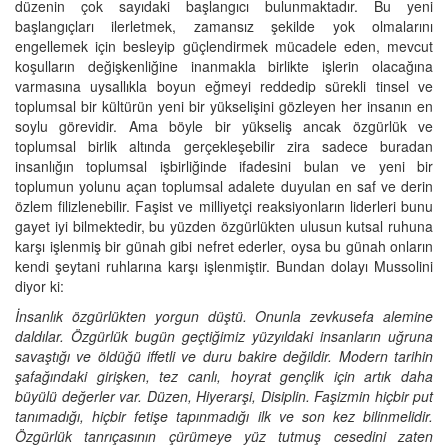
düzenin çok sayıdaki başlangıcı bulunmaktadır. Bu yeni
başlangıçları ilerletmek, zamansız şekilde yok olmalarını
engellemek için besleyip güçlendirmek mücadele eden, mevcut
koşulların değişkenliğine inanmakla birlikte işlerin olacağına
varmasına uysallıkla boyun eğmeyi reddedip sürekli tinsel ve
toplumsal bir kültürün yeni bir yükselişini gözleyen her insanın en
soylu görevidir. Ama böyle bir yükseliş ancak özgürlük ve
toplumsal birlik altında gerçekleşebilir zira sadece buradan
insanlığın toplumsal işbirliğinde ifadesini bulan ve yeni bir
toplumun yolunu açan toplumsal adalete duyulan en saf ve derin
özlem filizlenebilir. Faşist ve milliyetçi reaksiyonların liderleri bunu
gayet iyi bilmektedir, bu yüzden özgürlükten ulusun kutsal ruhuna
karşı işlenmiş bir günah gibi nefret ederler, oysa bu günah onların
kendi şeytani ruhlarına karşı işlenmiştir. Bundan dolayı Mussolini
diyor ki:
İnsanlık özgürlükten yorgun düştü. Onunla zevkusefa alemine
daldılar. Özgürlük bugün geçtiğimiz yüzyıldaki insanların uğruna
savaştığı ve öldüğü iffetli ve duru bakire değildir. Modern tarihin
şafağındaki girişken, tez canlı, hoyrat gençlik için artık daha
büyülü değerler var. Düzen, Hiyerarşi, Disiplin. Faşizmin hiçbir put
tanımadığı, hiçbir fetişe tapınmadığı ilk ve son kez bilinmelidir.
Özgürlük tanrıçasının çürümeye yüz tutmuş cesedini zaten