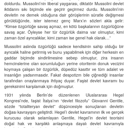
doldurdu. Mussolini’nin liberal yaygarası, diktatör Mussolini devlet
iktidarını sıkı biçimde ele geçirir geçirmez durdu. Mussolini’nin
devletin ne demek olduğuna dair görüşlerinin süratle değişmesi
görüldüğünde, ister istemez genç Marx’ın sözleri akla gelir:
“Kimse özgürlüğe savaş açmaz, en kötü başkalarının özgürlüğüne
savaş açar. Öyleyse her tür özgürlük daima var olmuştur, kimi
zaman özel ayrıcalıklar, kimi zaman ise genel hak olarak…”
Mussolini aslında özgürlüğü sadece kendisinin sahip olduğu bir
ayrıcalık haline getirmiş ve bunu yapabilmek için diğer herkesin en
gaddar biçimde sindirilmesine sebep olmuştur, zira insanın
hemcinslerine olan sorumluluğun yerine otoritenin donuk vecizini
koymaya çalışan bir özgürlük, düpedüz kasıttır ve tüm adalet ve
insanlığın yadsınmasıdır. Fakat despotizm bile çiğnediği insanlar
tarafından onaylanmaya ihtiyaç duyar. Faşist devlet kavramı bu
gereksinimi karşılamak için doğmuştur.
1931 yılında Berlin’de düzenlenen Uluslararası Hegel
Kongresi’nde, faşist İtalya’nın “devlet filozofu” Giovanni Gentile,
sözde “totaliteryan devlet” düşüncesiyle sonuçlanan devletin
doğası kavrayışını geliştirdi. Hegel’i devlet kavramının ilk ve gerçek
kurucusu olarak selamlayan Gentile, Hegel’in devlet teorisini
doğal hak ve karşılıklı anlaşmaya dayalı devlet kavramıyla