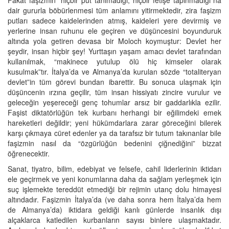
dair gururla böbürlenmesi tüm anlamını yitirmektedir, zira faşizm
putları sadece kaidelerinden atmış, kaideleri yere devirmiş ve
yerlerine insan ruhunu ele geçiren ve düşüncesini boyunduruk
altında yola getiren devasa bir Moloch koymuştur: Devlet her
şeydir, insan hiçbir şey! Yurttaşın yaşam amacı devlet tarafından
kullanılmak, “makinece yutulup ölü hiç kimseler olarak
kusulmak”tır. İtalya’da ve Almanya’da kurulan sözde “totaliteryan
devlet”in tüm görevi bundan ibarettir. Bu sonuca ulaşmak için
düşüncenin ırzına geçilir, tüm insan hissiyatı zincire vurulur ve
geleceğin yeşereceği genç tohumlar arsız bir gaddarlıkla ezilir.
Faşist diktatörlüğün tek kurbanı herhangi bir eğilimdeki emek
hareketleri değildir; yeni hükümdarlara zarar göreceğini bilerek
karşı çıkmaya cüret edenler ya da tarafsız bir tutum takınanlar bile
faşizmin nasıl da “özgürlüğün bedenini çiğnediğini” bizzat
öğrenecektir.
Sanat, tiyatro, bilim, edebiyat ve felsefe, cahil liderlerinin iktidarı
ele geçirmek ve yeni konumlarına daha da sağlam yerleşmek için
suç işlemekte tereddüt etmediği bir rejimin utanç dolu himayesi
altındadır. Faşizmin İtalya’da (ve daha sonra hem İtalya’da hem
de Almanya’da) iktidara geldiği kanlı günlerde insanlık dışı
alçaklarca katledilen kurbanların sayısı binlere ulaşmaktadır.