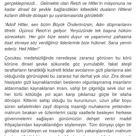
gerçekleşmezdi… Gelmekte olan Reich ve Hitler’in misyonuna ne
kadar dinsel bir şevkle bağlandıkları kilisedeki duaların Hitlerel
kızların dilinde dolaşan şu uyarlamasında görülebilir:
“Adolf Hitler, sen bizim Büyük Önderimizsin, Adın düşmanlarını
titretir. Üçüncü Reich’ın geliyor. Yeryüzünde tek başına hüküm
süreceksin. Her gün bize sesini duyur ve yaşamımız pahasına
itaat etmeye söz verdiğimiz liderlerinle bize hükmet. Sana yemin
ederiz. Heil Hitler!”
Çocuksu medetsizliğinde neredeyse zararsız görünen bu körü
körüne dinsel şevke sükunetle göz yumulabilir, fakat ateşli
taraftarların fanatikliği kudretli iktidar avcılarının gizli planlarına alet
olduğunda görünüşteki bu zararsız hal derhal yok olur. Zira dinsel
hissiyatın gizli kaynaklarından beslenen olgunlaşmamış insanların
aldanmadan kaynaklanan imanı, vahşi bir çılgınlığa sevk olur ve
her türlü kötülüğe yol açan karşı çıkılamaz güçte bir silaha
dönüşür. Kitlenin sahip olduğu bu kuruntunun, uzun yıllar boyu
süren sefaletinden zayıf düşmüş insanlığı muhakeme yetisinden
mahrum bırakan ve özlemlerini cazip vaatlerle besleyen herkese
güvenmelerini sağlayan günümüzün dehşet verici maddi
ihtiyaçlarından kaynaklandığını söylemeyin. Tüm dünyayı çılgın bir
girdaba sürükleyen ve insanlığı aklın tüm yakarışlarından mahrum