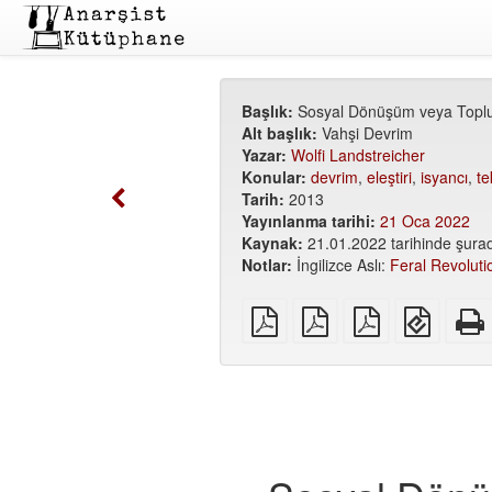
Başlık:
Sosyal Dönüşüm veya Toplu
Alt başlık:
Vahşi Devrim
Yazar:
Wolfi Landstreicher
Konular:
devrim
,
eleştiri
,
isyancı
,
te
Tarih:
2013
Yayınlanma tarihi:
21 Oca 2022
Kaynak:
21.01.2022 tarihinde şurad
Notlar:
İngilizce Aslı:
Feral Revolutio
Düz
A5
A6
EPUB
PDF
PDF
PDF
(mobil
cihazla
için)