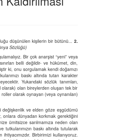
Kaldırılması
duğu düşünülen kişilerin bir bütünü...
2.
ünya Sözlüğü)
ulamalıyız. Bir çok anarşist “yeni” veya
rları belli değildir- ve hükümet, din,
iştir ki, onu sorgulamak kendi doğamızı
ularımızı baskı altında tutan karakter
ecektir. Yukarıdaki sözlük tanımları,
olarak) olan bireylerden oluşan tek bir
l roller olarak oynayan (veya oynanılan)
terli değişkenlik ve elden göze eşgüdümü
ırır, onlara dünyadan korkmak gerektiğini
rimize ümitsizce sarılmamıza neden olan
 ve tutkularımızın baskı altında tutularak
 ihtiyacımızdır. Birbirimizi kullanıyoruz.