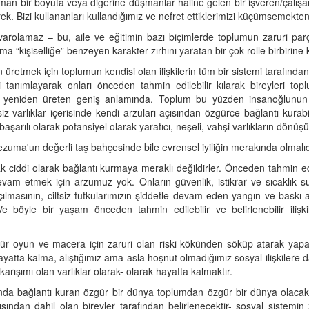
zaman bir boyuta veya diğerine düşmanlar haline gelen bir işveren/çalışan
k. Bizi kullananları kullandığımız ve nefret ettiklerimizi küçümsemekten
varolamaz – bu, aile ve eğitimin bazı biçimlerde toplumun zaruri parç
 “kişiselliğe” benzeyen karakter zırhını yaratan bir çok rolle birbirine k
n üretmek için toplumun kendisi olan ilişkilerin tüm bir sistemi tarafında
ni tanımlayarak onları önceden tahmin edilebilir kılarak bireyleri toplu
 yeniden üreten geniş anlamında. Toplum bu yüzden insanoğlunun evci
msiz varlıklar içerisinde kendi arzuları açısından özgürce bağlantı kurab
başarılı olarak potansiyel olarak yaratıcı, neşeli, vahşi varlıkların dönü
ezuma'un değerli taş bahçesinde bile evrensel iyiliğin merakında olmalıd
k ciddi olarak bağlantı kurmaya meraklı değildirler. Önceden tahmin edilebil
evam etmek için arzumuz yok. Onların güvenlik, istikrar ve sıcaklık s
açılmasının, ciltsiz tutkularımızın şiddetle devam eden yangın ve baskı 
e böyle bir yaşam önceden tahmin edilebilir ve belirlenebilir ilişki
r oyun ve macera için zaruri olan riski kökünden söküp atarak yapar
yatta kalma, alıştığımız ama asla hoşnut olmadığımız sosyal ilişkilere da
arışımı olan varlıklar olarak- olarak hayatta kalmaktır.
sında bağlantı kuran özgür bir dünya toplumdan özgür bir dünya olacak
çısından dahil olan bireyler tarafından belirlenecektir- sosyal sistemin 