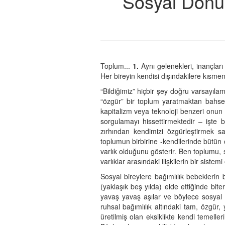
Sosyal Dönü
Toplum...
1.
Aynı gelenekleri, inançları
Her bireyin kendisi dışındakilere kısme
“Bildiğimiz” hiçbir şey doğru varsayıla
“özgür” bir toplum yaratmaktan bahsed
kapitalizm veya teknoloji benzeri onun
sorgulamayı hissettirmektedir – işte 
zırhından kendimizi özgürleştirmek s
toplumun birbirine -kendilerinde bütün
varlık olduğunu gösterir. Ben toplumu, 
varlıklar arasındaki ilişkilerin bir siste
Sosyal bireylere bağımlılık bebeklerin 
(yaklaşık beş yılda) elde ettiğinde bite
yavaş yavaş aşılar ve böylece sosyal b
ruhsal bağımlılık altındaki tam, özgür, y
üretilmiş olan eksiklikte kendi temelleri