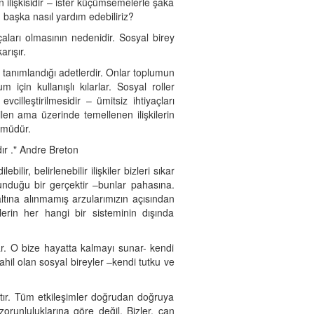
 ilişkisidir – ister küçümsemelerle şaka
 başka nasıl yardım edebiliriz?
aları olmasının nedenidir. Sosyal birey
arışır.
n tanımlandığı adetlerdir. Onlar toplumun
m için kullanışlı kılarlar. Sosyal roller
lleştirilmesidir – ümitsiz ihtiyaçları
ilen ama üzerinde temellenen ilişkilerin
şümüdür.
ır ." Andre Breton
ir, belirlenebilir ilişkiler bizleri sıkar
unduğu bir gerçektir –bunlar pahasına.
altına alınmamış arzularımızın açısından
lerin her hangi bir sisteminin dışında
. O bize hayatta kalmayı sunar- kendi
hil olan sosyal bireyler –kendi tutku ve
tır. Tüm etkileşimler doğrudan doğruya
zorunluluklarına göre değil. Bizler, can