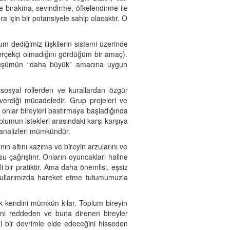
tte bırakma, sevindirme, öfkelendirme ile
 için bir potansiyele sahip olacaktır. O
 dediğimiz ilişkilerin sistemi üzerinde
gerçekçi olmadığını gördüğüm bir amaç).
l dönüşümün “daha büyük” amacına uygun
 sosyal rollerden ve kurallardan özgür
verdiği mücadeledir. Grup projeleri ve
ve onlar bireyleri bastırmaya başladığında
plumun istekleri arasındaki karşı karşıya
n analizleri mümkündür.
ın altını kazıma ve bireyin arzularını ve
 çağrıştırır. Onların oyuncakları haline
i bir pratiktir. Ama daha önemlisi, eşsiz
şullarımızda hareket etme tutumumuzla
arak kendini mümkün kılar. Toplum bireyin
rini reddeden ve buna direnen bireyler
al bir devrimle elde edeceğini hisseden