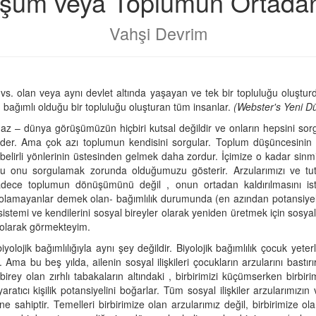
şüm veya Toplumun Ortadan 
Vahşi Devrim
 vs. olan veya aynı devlet altında yaşayan ve tek bir topluluğu oluştur
n bağımlı olduğu bir topluluğu oluşturan tüm insanlar.
(Webster's Yeni D
maz – dünya görüşümüzün hiçbiri kutsal değildir ve onların hepsini sorg
er. Ama çok azı toplumun kendisini sorgular. Toplum düşüncesinin sını
 belirli yönlerinin üstesinden gelmek daha zordur. İçimize o kadar sinm
bu onu sorgulamak zorunda olduğumuzu gösterir. Arzularımızı ve tutk
adece toplumun dönüşümünü değil , onun ortadan kaldırılmasını istey
 olamayanlar demek olan- bağımlılık durumunda (en azından potansiyel 
sistemi ve kendilerini sosyal bireyler olarak yeniden üretmek için sosya
mi olarak görmekteyim.
biyolojik bağımlılığıyla aynı şey değildir. Biyolojik bağımlılık çocuk ye
r. Ama bu beş yılda, ailenin sosyal ilişkileri çocukların arzularını bast
irey olan zırhlı tabakaların altındaki , birbirimizi küçümserken birbi
aratıcı kişilik potansiyelini boğarlar. Tüm sosyal ilişkiler arzularımızın
ne sahiptir. Temelleri birbirimize olan arzularımız değil, birbirimize olan