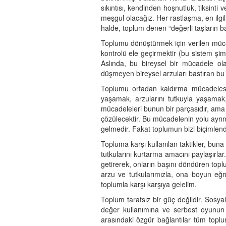
sıkıntısı, kendinden hoşnutluk, tiksinti
meşgul olacağız. Her rastlaşma, en ilgi
halde, toplum denen “değerli taşların 
Toplumu dönüştürmek için verilen mücad
kontrolü ele geçirmektir (bu sistem şi
Aslında, bu bireysel bir mücadele ola
düşmeyen bireysel arzuları bastıran bu 
Toplumu ortadan kaldırma mücadelesi i
yaşamak, arzularını tutkuyla yaşamak,
mücadeleleri bunun bir parçasıdır, ama on
çözülecektir. Bu mücadelenin yolu ayrınt
gelmedir. Fakat toplumun bizi biçimlendi
Topluma karşı kullanılan taktikler, buna
tutkularını kurtarma amacını paylaşırla
getirerek, onların başını döndüren toplu
arzu ve tutkularımızla, ona boyun eğ
toplumla karşı karşıya gelelim.
Toplum tarafsız bir güç değildir. Sosyal
değer kullanımına ve serbest oyunun ç
arasındaki özgür bağlantılar tüm toplu