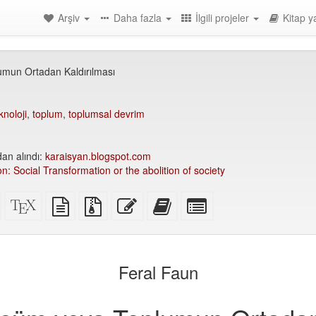
Arşiv
Daha fazla
İlgili projeler
Kitap y
mun Ortadan Kaldırılması
knoloji
,
toplum
,
toplumsal devrim
an alındı:
karaisyan.blogspot.com
n: Social Transformation or the abolition of society
Bağımsız
XeLaTeX
düz
Ek
Bu
Bu
Kitap
HTML
kaynak
metin
dosyalarla
metni
metni
yapıcı
r
(basıma
kodu
kaynağı
birlikte
düzenle
kitap
için
uygun)
kaynak
yapıcıya
tek
dosyalar
ekle
tek
Feral Faun
parçaları
seç