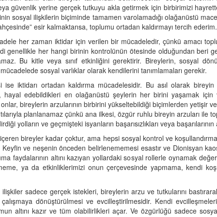
 veya güvenlik yerine gerçek tutkuyu akla getirmek için birbirimizi hayre
linin sosyal ilişkilerin biçiminde tamamen varolamadığı olağanüstü macera
bahçesinde” esir kalmaktansa, toplumu ortadan kaldırmayı tercih ederim.
ele her zaman iktidar için verilen bir mücadeledir, çünkü amacı toplum
mdi genellikle her hangi birinin kontrolünün ötesinde olduğundan beri 
maz. Bu kitle veya sınıf etkinliğini gerektirir. Bireylerin, sosya
mücadelede sosyal varlıklar olarak kendilerini tanımlamaları gerekir.
se iktidarı ortadan kaldırma mücadelesidir. Bu asıl olarak bireyin
 hayal edebildikleri en olağanüstü şeylerin her birini yaşamak için 
lar, bireylerin arzularının birbirini yükseltebildiği biçimlerden yetişir 
ılarıyla planlanamaz çünkü ana ilkesi, özgür ruhlu bireyin arzuları ile to
rdiği yolların ve geçmişteki isyanların başarısızlıkları veya başarılarını
 içeren bireyler kadar çoktur, ama hepsi sosyal kontrol ve koşullandırman
r. Keyfin ve neşenin önceden belirlenememesi esastır ve Dionisyan kaosu
ma faydalarının altını kazıyan yollardaki sosyal rollerle oynamak değerl
meme, ya da etkinliklerimizi onun çerçevesinde yapmama, kendi ko
 ilişkiler sadece gerçek istekleri, bireylerin arzu ve tutkularını bastır
alışmaya dönüştürülmesi ve evcilleştirilmesidir. Kendi evcilleşmele
mun altını kazır ve tüm olabilirlikleri açar. Ve özgürlüğü sadece sosy