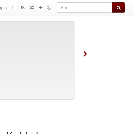
Ara
apıcı