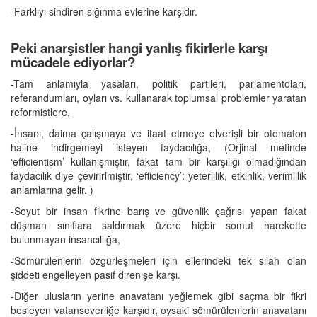
-Farklıyı sindiren sığınma evlerine karşıdır.
Peki anarşistler hangi yanlış fikirlerle karşı
mücadele ediyorlar?
-Tam anlamıyla yasaları, politik partileri, parlamentoları,
referandumları, oyları vs. kullanarak toplumsal problemler yaratan
reformistlere,
-İnsanı, daima çalışmaya ve itaat etmeye elverişli bir otomaton
haline indirgemeyi isteyen faydacılığa, (Orjinal metinde
‘efficientism’ kullanışmıştır, fakat tam bir karşılığı olmadığından
faydacılık diye çevirirlmiştir, ‘efficiency’: yeterlilik, etkinlik, verimlilik
anlamlarına gelir. )
-Soyut bir insan fikrine barış ve güvenlik çağrısı yapan fakat
düşman sınıflara saldırmak üzere hiçbir somut harekette
bulunmayan insancıllığa,
-Sömürülenlerin özgürleşmeleri için ellerindeki tek silah olan
şiddeti engelleyen pasif direnişe karşı.
-Diğer ulusların yerine anavatanı yeğlemek gibi saçma bir fikri
besleyen vatanseverliğe karşıdır, oysaki sömürülenlerin anavatanı