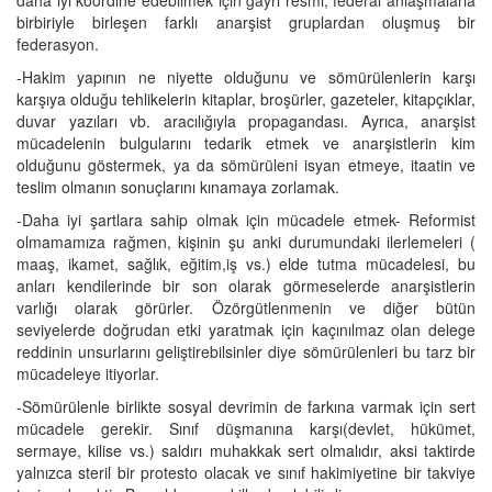
birbiriyle birleşen farklı anarşist gruplardan oluşmuş bir
federasyon.
-Hakim yapının ne niyette olduğunu ve sömürülenlerin karşı
karşıya olduğu tehlikelerin kitaplar, broşürler, gazeteler, kitapçıklar,
duvar yazıları vb. aracılığıyla propagandası. Ayrıca, anarşist
mücadelenin bulgularını tedarik etmek ve anarşistlerin kim
olduğunu göstermek, ya da sömürüleni isyan etmeye, itaatin ve
teslim olmanın sonuçlarını kınamaya zorlamak.
-Daha iyi şartlara sahip olmak için mücadele etmek- Reformist
olmamamıza rağmen, kişinin şu anki durumundaki ilerlemeleri (
maaş, ikamet, sağlık, eğitim,iş vs.) elde tutma mücadelesi, bu
anları kendilerinde bir son olarak görmeselerde anarşistlerin
varlığı olarak görürler. Özörgütlenmenin ve diğer bütün
seviyelerde doğrudan etki yaratmak için kaçınılmaz olan delege
reddinin unsurlarını geliştirebilsinler diye sömürülenleri bu tarz bir
mücadeleye itiyorlar.
-Sömürülenle birlikte sosyal devrimin de farkına varmak için sert
mücadele gerekir. Sınıf düşmanına karşı(devlet, hükümet,
sermaye, kilise vs.) saldırı muhakkak sert olmalıdır, aksi taktirde
yalnızca steril bir protesto olacak ve sınıf hakimiyetine bir takviye