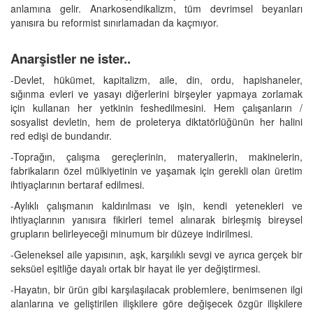
anlamına gelir. Anarkosendikalizm, tüm devrimsel beyanları
yanısıra bu reformist sınırlamadan da kaçmıyor.
Anarşistler ne ister..
-Devlet, hükümet, kapitalizm, aile, din, ordu, hapishaneler,
sığınma evleri ve yasayı diğerlerini birşeyler yapmaya zorlamak
için kullanan her yetkinin feshedilmesini. Hem çalışanların /
sosyalist devletin, hem de proleterya diktatörlüğünün her halini
red edişi de bundandır.
-Toprağın, çalışma gereçlerinin, materyallerin, makinelerin,
fabrikaların özel mülkiyetinin ve yaşamak için gerekli olan üretim
ihtiyaçlarının bertaraf edilmesi.
-Aylıklı çalışmanın kaldırılması ve işin, kendi yetenekleri ve
ihtiyaçlarının yanısıra fikirleri temel alınarak birleşmiş bireysel
grupların belirleyeceği minumum bir düzeye indirilmesi.
-Geleneksel aile yapısının, aşk, karşılıklı sevgi ve ayrıca gerçek bir
seksüel eşitliğe dayalı ortak bir hayat ile yer değiştirmesi.
-Hayatın, bir ürün gibi karşılaşılacak problemlere, benimsenen ilgi
alanlarına ve geliştirilen ilişkilere göre değişecek özgür ilişkilere