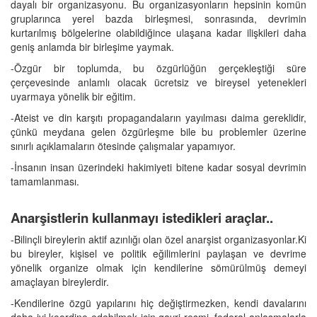
dayalı bir organizasyonu. Bu organizasyonların hepsinin komün
gruplarınca yerel bazda birleşmesi, sonrasında, devrimin
kurtarılmış bölgelerine olabildiğince ulaşana kadar ilişkileri daha
geniş anlamda bir birleşime yaymak.
-Özgür bir toplumda, bu özgürlüğün gerçekleştiği süre
çerçevesinde anlamlı olacak ücretsiz ve bireysel yetenekleri
uyarmaya yönelik bir eğitim.
-Ateist ve din karşıtı propagandaların yayılması daima gereklidir,
çünkü meydana gelen özgürleşme bile bu problemler üzerine
sınırlı açıklamaların ötesinde çalışmalar yapamıyor.
-İnsanın insan üzerindeki hakimiyeti bitene kadar sosyal devrimin
tamamlanması.
Anarşistlerin kullanmayı istedikleri araçlar..
-Bilinçli bireylerin aktif azınlığı olan özel anarşist organizasyonlar.Ki
bu bireyler, kişisel ve politik eğilimlerini paylaşan ve devrime
yönelik organize olmak için kendilerine sömürülmüş demeyi
amaçlayan bireylerdir.
-Kendilerine özgü yapılarını hiç değiştirmezken, kendi davalarını
daha iyi koordine edebilmek için gayri resmi, federal anlaşmalarla