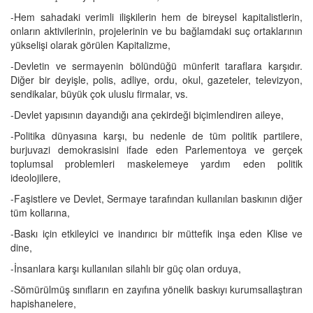
-Hem sahadaki verimli ilişkilerin hem de bireysel kapitalistlerin,
onların aktivilerinin, projelerinin ve bu bağlamdaki suç ortaklarının
yükselişi olarak görülen Kapitalizme,
-Devletin ve sermayenin bölündüğü münferit taraflara karşıdır.
Diğer bir deyişle, polis, adliye, ordu, okul, gazeteler, televizyon,
sendikalar, büyük çok uluslu firmalar, vs.
-Devlet yapısının dayandığı ana çekirdeği biçimlendiren aileye,
-Politika dünyasına karşı, bu nedenle de tüm politik partilere,
burjuvazi demokrasisini ifade eden Parlementoya ve gerçek
toplumsal problemleri maskelemeye yardım eden politik
ideolojilere,
-Faşistlere ve Devlet, Sermaye tarafından kullanılan baskının diğer
tüm kollarına,
-Baskı için etkileyici ve inandırıcı bir müttefik inşa eden Klise ve
dine,
-İnsanlara karşı kullanılan silahlı bir güç olan orduya,
-Sömürülmüş sınıfların en zayıfına yönelik baskıyı kurumsallaştıran
hapishanelere,