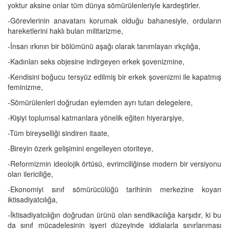
yoktur aksine onlar tüm dünya sömürülenleriyle kardeştirler.
-Görevlerinin anavatanı korumak olduğu bahanesiyle, orduların
hareketlerini haklı bulan militarizme,
-İnsan ırkının bir bölümünü aşağı olarak tanımlayan ırkçılığa,
-Kadınları seks objesine indirgeyen erkek şovenizmine,
-Kendisini boğucu tersyüz edilmiş bir erkek şovenizmi ile kapatmış
feminizme,
-Sömürülenleri doğrudan eylemden ayrı tutan delegelere,
-Kişiyi toplumsal katmanlara yönelik eğiten hiyerarşiye,
-Tüm bireyselliği sindiren itaate,
-Bireyin özerk gelişimini engelleyen otoriteye,
-Reformizmin ideolojik örtüsü, evrimciliğinse modern bir versiyonu
olan ilericiliğe,
-Ekonomiyi sınıf sömürücülüğü tarihinin merkezine koyan
iktisadiyatcılığa,
-İktisadiyatcılığın doğrudan ürünü olan sendikacılığa karşıdır, ki bu
da sınıf mücadelesinin işyeri düzeyinde iddialarla sınırlanması