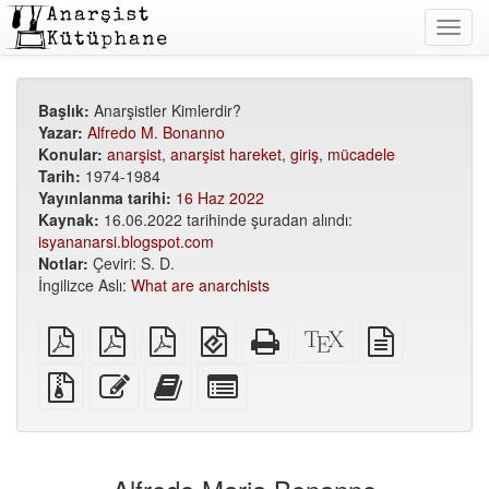
Toggl
navig
Başlık:
Anarşistler Kimlerdir?
Yazar:
Alfredo M. Bonanno
Konular:
anarşist
,
anarşist hareket
,
giriş
,
mücadele
Tarih:
1974-1984
Yayınlanma tarihi:
16 Haz 2022
Kaynak:
16.06.2022 tarihinde şuradan alındı:
isyananarsi.blogspot.com
Notlar:
Çeviri: S. D.
İngilizce Aslı:
What are anarchists
Düz
A5
A6
EPUB
Bağımsız
XeLaTeX
düz
PDF
PDF
PDF
(mobil
HTML
kaynak
metin
cihazlar
(basıma
kodu
kaynağı
Ek
Bu
Bu
Kitap
için)
uygun)
dosyalarla
metni
metni
yapıcı
birlikte
düzenle
kitap
için
kaynak
yapıcıya
tek
dosyalar
ekle
tek
parçaları