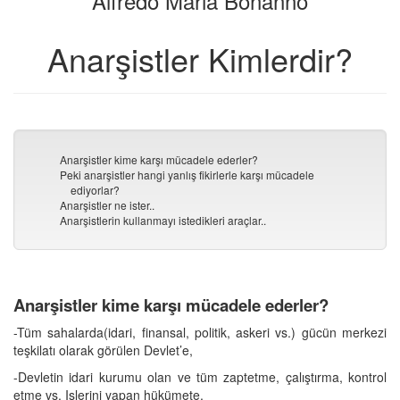
Alfredo Maria Bonanno
seç
Anarşistler Kimlerdir?
Anarşistler kime karşı mücadele ederler?
Peki anarşistler hangi yanlış fikirlerle karşı mücadele
ediyorlar?
Anarşistler ne ister..
Anarşistlerin kullanmayı istedikleri araçlar..
Anarşistler kime karşı mücadele ederler?
-Tüm sahalarda(idari, finansal, politik, askeri vs.) gücün merkezi
teşkilatı olarak görülen Devlet’e,
-Devletin idari kurumu olan ve tüm zaptetme, çalıştırma, kontrol
etme vs. Işlerini yapan hükümete,