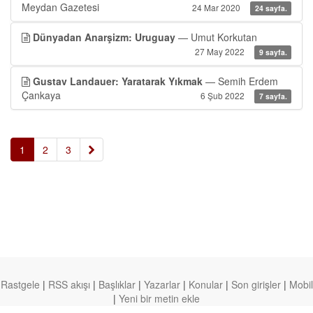
Meydan Gazetesi
24 Mar 2020
24 sayfa.
Dünyadan Anarşizm: Uruguay
— Umut Korkutan
27 May 2022
9 sayfa.
Gustav Landauer: Yaratarak Yıkmak
— Semih Erdem
Çankaya
6 Şub 2022
7 sayfa.
»
1
2
3
Rastgele
|
RSS akışı
|
Başlıklar
|
Yazarlar
|
Konular
|
Son girişler
|
Mobil
|
Yeni bir metin ekle