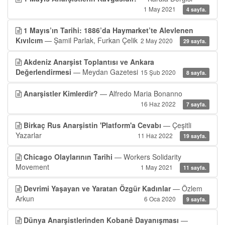
1 May 2021
4 sayfa.
1 Mayıs’ın Tarihi: 1886’da Haymarket’te Alevlenen
Kıvılcım
— Şamil Parlak, Furkan Çelik
2 May 2020
29 sayfa.
Akdeniz Anarşist Toplantısı ve Ankara
Değerlendirmesi
— Meydan Gazetesi
15 Şub 2020
8 sayfa.
Anarşistler Kimlerdir?
— Alfredo Maria Bonanno
16 Haz 2022
7 sayfa.
Birkaç Rus Anarşistin 'Platform'a Cevabı
— Çeşitli
Yazarlar
11 Haz 2022
19 sayfa.
Chicago Olaylarının Tarihi
— Workers Solidarity
Movement
1 May 2021
11 sayfa.
Devrimi Yaşayan ve Yaratan Özgür Kadınlar
— Özlem
Arkun
6 Oca 2020
9 sayfa.
Dünya Anarşistlerinden Kobanê Dayanışması
—