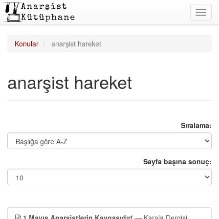
Toggl
navig
Konular
anarşist hareket
anarşist hareket
Sıralama:
Sayfa başına sonuç:
1 Mayıs Anarşistlerin Kavgasıdır!
— Karala Dergisi