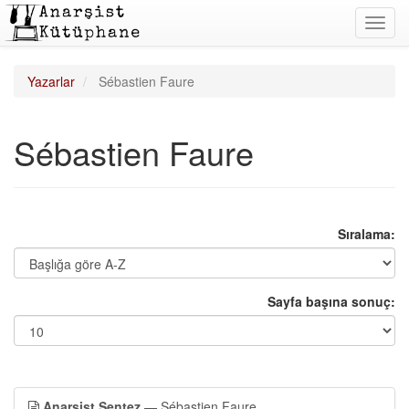
Toggl
navig
Yazarlar
Sébastien Faure
Sébastien Faure
Sıralama:
Sayfa başına sonuç:
Anarşist Sentez
— Sébastien Faure