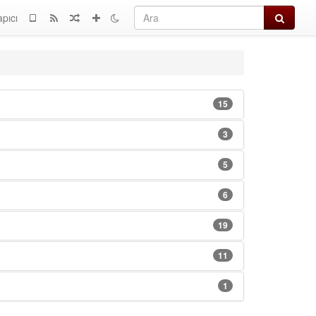
Ara
apıcı
15
3
5
6
19
11
1