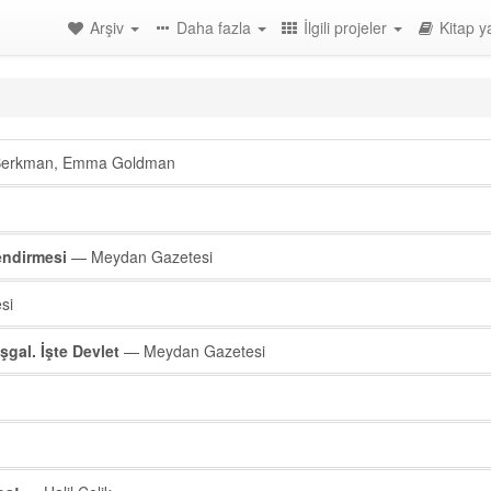
Arşiv
Daha fazla
İlgili projeler
Kitap y
Berkman, Emma Goldman
endirmesi
— Meydan Gazetesi
si
şgal. İşte Devlet
— Meydan Gazetesi