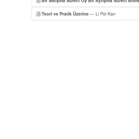
Bir Sıkışma Süreci Oy Bir Ayrışma Süreci Bom
Teori ve Pratik Üzerine
— Li Pei Kan