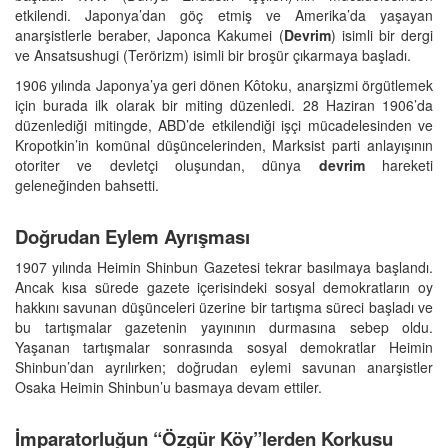
etkilendi. Japonya’dan göç etmiş ve Amerika’da yaşayan
anarşistlerle beraber, Japonca Kakumei (
Devrim
) isimli bir dergi
ve Ansatsushugi (Terörizm) isimli bir broşür çıkarmaya başladı.
1906 yılında Japonya’ya geri dönen Kôtoku, anarşizmi örgütlemek
için burada ilk olarak bir miting düzenledi. 28 Haziran 1906’da
düzenlediği mitingde, ABD’de etkilendiği işçi mücadelesinden ve
Kropotkin’in komünal düşüncelerinden, Marksist parti anlayışının
otoriter ve devletçi oluşundan, dünya
devrim
hareketi
geleneğinden bahsetti.
Doğrudan Eylem Ayrışması
1907 yılında Heimin Shinbun Gazetesi tekrar basılmaya başlandı.
Ancak kısa sürede gazete içerisindeki sosyal demokratların oy
hakkını savunan düşünceleri üzerine bir tartışma süreci başladı ve
bu tartışmalar gazetenin yayınının durmasına sebep oldu.
Yaşanan tartışmalar sonrasında sosyal demokratlar Heimin
Shinbun’dan ayrılırken; doğrudan eylemi savunan anarşistler
Osaka Heimin Shinbun’u basmaya devam ettiler.
İmparatorluğun “Özgür Köy”lerden Korkusu