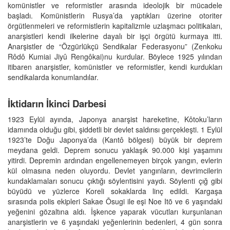
komünistler ve reformistler arasında ideolojik bir mücadele
başladı. Komünistlerin Rusya’da yaptıkları üzerine otoriter
örgütlenmeleri ve reformistlerin kapitalizmle uzlaşmacı politikaları,
anarşistleri kendi ilkelerine dayalı bir işçi örgütü kurmaya itti.
Anarşistler de “Özgürlükçü Sendikalar Federasyonu” (Zenkoku
Rôdô Kumiai Jiyû Rengôkai)nu kurdular. Böylece 1925 yılından
itibaren anarşistler, komünistler ve reformistler, kendi kurdukları
sendikalarda konumlandılar.
İktidarın İkinci Darbesi
1923 Eylül ayında, Japonya anarşist hareketine, Kôtoku’ların
idamında olduğu gibi, şiddetli bir devlet saldırısı gerçekleşti. 1 Eylül
1923’te Doğu Japonya’da (Kantô bölgesi) büyük bir deprem
meydana geldi. Deprem sonucu yaklaşık 90.000 kişi yaşamını
yitirdi. Depremin ardından engellenemeyen birçok yangın, evlerin
kül olmasına neden oluyordu. Devlet yangınların, devrimcilerin
kundaklamaları sonucu çıktığı söylentisini yaydı. Söylenti çığ gibi
büyüdü ve yüzlerce Koreli sokaklarda linç edildi. Kargaşa
sırasında polis ekipleri Sakae Ōsugi ile eşi Noe Itō ve 6 yaşındaki
yeğenini gözaltına aldı. İşkence yaparak vücutları kurşunlanan
anarşistlerin ve 6 yaşındaki yeğenlerinin bedenleri, 4 gün sonra