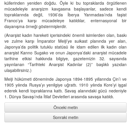
küllerinden yeniden doğdu. Öyle ki bu topraklarda örgütlenen
mücadeleyle anarşizm kavgasına başlayanlar, sadece kendi
topraklarında değil, 1936’da İberya Yarımadası’nda faşist
Franco’ya karşı mücadeleye katıldılar, enternasyonal bir
dayanışma örneği göstermişlerdir.
(Anarşist kadın hareketi içerisindeki önemli isimlerden olan, baskı
ve zulme karşı İmparator Meiji’ye suikast planında yer alan,
Japonya’da politik tutuklu statüsü ile idam edilen ilk kadın olan
anarşist Kanno Sugako ve onun Japonya’daki anarşist mücadele
tarihine etkisi hakkında bilgiye, gazetemizin 32. sayısında
yayınlanan “Tarihteki Anarşist Kadınlar (2)” başlıklı yazıdan
ulaşabilirsiniz.)
Meiji hükümeti döneminde Japonya 1894-1895 yıllarında Çin’i ve
1905 yılında Rusya’yı yenilgiye uğrattı. 1910 yılında Kore’yi işgal
ederek kendi topraklarına kattı. Savaş alanındaki gücü nedeniyle
1. Dünya Savaşı’nda İtilaf Devletleri arasında savaşa katıldı.
Önceki metin
Sonraki metin