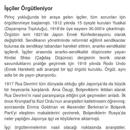
İşçiler Örgütleniyor
Pirinç yokluğunda bir araya gelen işçiler, tüm sorunları için
örgütlenmeye başlamıştı. 1912 yılında 15 üyeyle kurulan Yuaikai
(Dayanışma Topluluğu), 1918’de üye sayısını 30.000’e çıkartmıştı.
Örgütün ismi 1921′de Japon Emek Konfederasyonu olarak
değiştirildi. Sendikanın yönetiminde reformist eğilimli sendikacılar
bulunsa da sendikayı tabandan hareket ettiren, anarko-sendikalist
işçilerdi. İşçiler arasında anarko-sendikalist düşünceler yayan
Kindai Shiso (Çağdaş Düşünce) dergisinin teorik olarak
savunduklarını pratiğe geçirmek için 1919 yılında Rodo Undo
(Emek Hareketi) adlı anarşist bir işçi örgütü kuruldu. Örgüt, aynı
adla bir de yayın çıkarıyordu.
1917 Rus Devrimi tüm dünyada olduğu gibi Japonya’da da büyük
bir heyecanla karşılandı. Ama Ōsugi, Bolşeviklerin iktidarı alarak
Rus Devrimi’ni nasıl paramparça ettiğini çok geçmeden anladı. İlk
önce Kronştad’ta Kızıl Ordu’nun anarşistleri katletmesini öğrenmiş;
sonrasında Emma Goldman ve Alexender Berkman’ın Bolşevik
Parti’yi eleştiren makalelerini çevirerek, Bolşeviklerin Rusya’da
neler yaptığını Japonya işçi ve köylülerine aktarmıştı.
İşçi örgütlenmelerinin nasıl olacağı noktasında anarşistler,