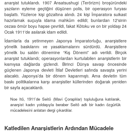
anarşist tutuklandı. 1907 Ansatsushugi (Terörizm) broşüründeki
yazıların eyleme geçtiğini düşünen polis, bir operasyon furyası
başlattı. Yüzlerce kişi gözaltına alındı. 24 kişi İmparatora suikast
hazırlamak suçuyla idama mahkûm edildi; bunlardan 12′sinin
cezası ömür boyu hapse çevrildi, fakat Kôtoku ve on bir yoldaşı 24
Ocak 1911′de asılarak idam edildi.
İdamlarla da yetinmeyen Japonya İmparatorluğu, anarşistlere
yönelik baskılarını ve yasaklamalarını sürdürdü. Anarşistlere
yönelik bu saldırı dönemine “Kış Dönemi” adı verildi. Birçok
anarşist tutuklandı; operasyonlardan kurtulabilen anarşistlerin bir
kısmıysa dağlarda gizlendi. Birinci Dünya savaşı öncesinde
güçlenen Japonya devleti İtilaf Devletleri safında savaşta yerini
alacaktı. Japonya’da bir dönem kapanmıştı. Ama devletin tüm
baskı politikalarına karşı anarşistler küllerinden doğarak yeniden
bir sayfa açacaklardı.
Noe Itō, 1911’de Seitō (Mavi Çoraplılar) topluluğuna katılarak,
anarşist kadın yoldaşıyla beraber Seitô adlı bir kadın özgürlük
mücadelesini anlatan dergi çıkardılar.
Katledilen Anarşistlerin Ardından Mücadele