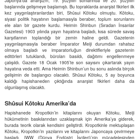
Japonya’da anarşizm, 19. yüzyılın sonlarında ve 20. yüzyılın
başlarında gelişmeye başlamıştı. Bu topraklarda anarşist fikirleri ilk
kez yaygınlaştıranlardan biri, Shûsui Kôtoku olmuştu. Kôtoku,
siyasi politik hayatının başlamasıyla beraber, toplum sorunlarını
ele alan bir gazete kurdu. Heimin Shinbun (Sıradan İnsanlar
Gazetesi) 1903 yılında yayın hayatına başladı, kısa sürede savaş
karşıtlarının toplandığı bir zemin haline geldi. Gazetenin
yaygınlaşmasıyla beraber İmparator Meiji durumdan rahatsız
olmaya başladı ve imparatorluğun direktifleriyle gazetenin
editörleri tutuklandı, büroları basıldı, dağıtımı engellenmeye
çalışıldı. Gazete 18 Ocak 1905’te son sayısını çıkartarak yayın
hayatına veda etti. Ama Heimin Shinbun’un bu sonu aslında birçok
gelişimin de başlangıcı olacaktı. Shûsui Kôtoku, 5 ay boyunca
kaldığı hapishaneden çıktığında anarşist fikirleri daha da
olgunlaşmış olacaktı.
Shûsui Kôtoku Amerika’da
Hapishanede Kropotkin’in kitaplarını okuyan Kôtoku, Meiji
hükümetinin baskılarından uzaklaşmak için Amerika’ya giderek,
burada teorik olarak kendisini geliştirdi. Kropotkinle mektuplaşan
Kôtoku, Kropotkin’in yazılarını ve kitaplarını Japoncaya çevirmeye
başladı. IWW (Dünya Endüstri İşçileri)’nin mücadelesinden