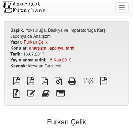
Toggl
navig
Başlık:
Yoksulluğa, Baskıya ve İmparatorluğa Karşı
Japonya’da Anarşizm
Yazar:
Furkan Çelik
Konular:
anarşizm
,
japonya
,
tarih
Tarih:
16.07.2017
Yayınlanma tarihi:
15 Kas 2019
Kaynak:
Meydan Gazetesi
Düz
A5
A6
EPUB
Bağımsız
XeLaTeX
düz
PDF
PDF
PDF
(mobil
HTML
kaynak
metin
cihazlar
(basıma
kodu
kaynağı
Ek
Bu
Bu
Kitap
için)
uygun)
dosyalarla
metni
metni
yapıcı
birlikte
düzenle
kitap
için
kaynak
yapıcıya
tek
dosyalar
ekle
tek
Furkan Çelik
parçaları
seç