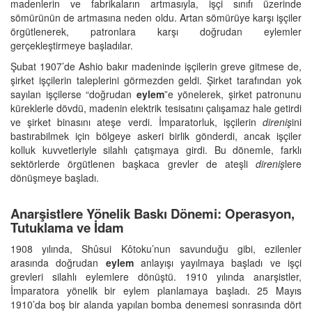
madenlerin ve fabrikaların artmasıyla, işçi sınıfı üzerinde
sömürünün de artmasına neden oldu. Artan sömürüye karşı işçiler
örgütlenerek, patronlara karşı doğrudan eylemler
gerçekleştirmeye başladılar.
Şubat 1907’de Ashio bakır madeninde işçilerin greve gitmese de,
şirket işçilerin taleplerini görmezden geldi. Şirket tarafından yok
sayılan işçilerse “doğrudan
eylem
”e yönelerek, şirket patronunu
küreklerle dövdü, madenin elektrik tesisatını çalışamaz hale getirdi
ve şirket binasını ateşe verdi. İmparatorluk, işçilerin
direniş
ini
bastırabilmek için bölgeye askeri birlik gönderdi, ancak işçiler
kolluk kuvvetleriyle silahlı çatışmaya girdi. Bu dönemle, farklı
sektörlerde örgütlenen başkaca grevler de ateşli
direniş
lere
dönüşmeye başladı.
Anarşistlere Yönelik Baskı Dönemi: Operasyon,
Tutuklama ve İdam
1908 yılında, Shûsui Kôtoku’nun savunduğu gibi, ezilenler
arasında doğrudan
eylem
anlayışı yayılmaya başladı ve işçi
grevleri silahlı eylemlere dönüştü. 1910 yılında anarşistler,
İmparatora yönelik bir eylem planlamaya başladı. 25 Mayıs
1910’da boş bir alanda yapılan bomba denemesi sonrasında dört