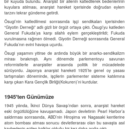
bir kuyuda bulundu. Anarşist bir ailenin katledilerek bedenlerinin
kuyulara atılması, anarşist hareket içerisinde doğrudan eylem
tarzını tekrar gündeme getirdi.
Ōsugi’nin katledilmesi sonrasında işçi sendikaları içerisinden
“Giyotin Derneği” adlı gizli bir örgüt ortaya çıktı. Ōsugi’yu katleden
General Fukuda’ya karşı silahlı eylem gerçekleştirildi; Fukuda
vurulmasına rağmen ölmedi. Giyotin Derneği sonrasında General
Fukuda’nın evini havaya uçurdu.
Ōsugi yaşamını yitirse de ardında büyük bir anarko-sendikalizm
mirası bırakmıştı. Aynı dönemde parlementoyu savunan
reformistlerle anarşistler arasında politik bir mücadelede
sürüyordu. Japonya anarşist hareketi 1925’te genel oy yasası
tartışmaları döneminde, işçilerin parlementer sisteme katılımına
karşı çıkan Kara Gençlik Birliği(Kokuren)’ni kurdular.
1945′ten Günümüze
1945 yılında, İkinci Dünya Savaşı’ndan sonra, anarşist hareket
eski örgütlülüğüne kavuşamadı. Japon devletinin Pearl Harbor’a
saldırması sonrasında, ABD’nin Hiroşima ve Nagasaki kentlerine
atom bombası atması sonucu devletlerarası olan bu savaşta asıl
kaybedenin ezilen halklar olduğu bir kez daha açığa çıktı.