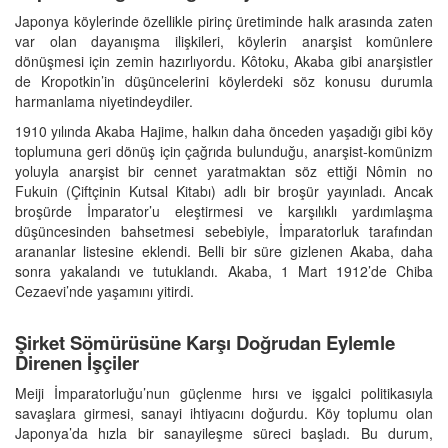
Japonya köylerinde özellikle pirinç üretiminde halk arasında zaten
var olan dayanışma ilişkileri, köylerin anarşist komünlere
dönüşmesi için zemin hazırlıyordu. Kôtoku, Akaba gibi anarşistler
de Kropotkin’in düşüncelerini köylerdeki söz konusu durumla
harmanlama niyetindeydiler.
1910 yılında Akaba Hajime, halkın daha önceden yaşadığı gibi köy
toplumuna geri dönüş için çağrıda bulunduğu, anarşist-komünizm
yoluyla anarşist bir cennet yaratmaktan söz ettiği Nômin no
Fukuin (Çiftçinin Kutsal Kitabı) adlı bir broşür yayınladı. Ancak
broşürde İmparator’u eleştirmesi ve karşılıklı yardımlaşma
düşüncesinden bahsetmesi sebebiyle, İmparatorluk tarafından
arananlar listesine eklendi. Belli bir süre gizlenen Akaba, daha
sonra yakalandı ve tutuklandı. Akaba, 1 Mart 1912’de Chiba
Cezaevi’nde yaşamını yitirdi.
Şirket Sömürüsüne Karşı Doğrudan Eylemle
Direnen İşçiler
Meiji İmparatorluğu’nun güçlenme hırsı ve işgalci politikasıyla
savaşlara girmesi, sanayi ihtiyacını doğurdu. Köy toplumu olan
Japonya’da hızla bir sanayileşme süreci başladı. Bu durum,