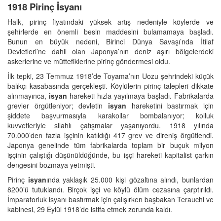
1918 Pirinç İsyanı
Halk, pirinç fiyatındaki yüksek artış nedeniyle köylerde ve
şehirlerde en önemli besin maddesini bulamamaya başladı.
Bunun en büyük nedeni, Birinci Dünya Savaşı’nda İtilaf
Devletleri’ne dahil olan Japonya’nın deniz aşırı bölgelerdeki
askerlerine ve müttefiklerine pirinç göndermesi oldu.
İlk tepki, 23 Temmuz 1918’de Toyama’nın Uozu şehrindeki küçük
balıkçı kasabasında gerçekleşti. Köylülerin pirinç talepleri dikkate
alınmayınca,
isyan
hareketi hızla yayılmaya başladı. Fabrikalarda
grevler örgütleniyor; devletin
isyan
hareketini bastırmak için
şiddete başvurmasıyla karakollar bombalanıyor; kolluk
kuvvetleriyle silahlı çatışmalar yaşanıyordu. 1918 yılında
70.000’den fazla işçinin katıldığı 417 grev ve direniş örgütlendi.
Japonya genelinde tüm fabrikalarda toplam bir buçuk milyon
işçinin çalıştığı düşünüldüğünde, bu işçi hareketi kapitalist çarkın
dengesini bozmaya yetmişti.
Pirinç
isyan
ında yaklaşık 25.000 kişi gözaltına alındı, bunlardan
8200’ü tutuklandı. Birçok işçi ve köylü ölüm cezasına çarptırıldı.
İmparatorluk isyanı bastırmak için çalışırken başbakan Terauchi ve
kabinesi, 29 Eylül 1918’de istifa etmek zorunda kaldı.