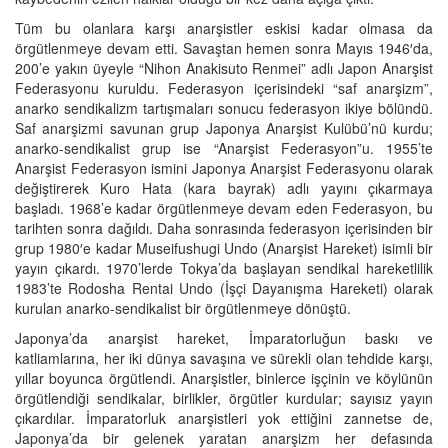
Tüm bu olanlara karşı anarşistler eskisi kadar olmasa da
örgütlenmeye devam etti. Savaştan hemen sonra Mayıs 1946′da,
200’e yakın üyeyle “Nihon Anakisuto Renmei” adlı Japon Anarşist
Federasyonu kuruldu. Federasyon içerisindeki “saf anarşizm”,
anarko sendikalizm tartışmaları sonucu federasyon ikiye bölündü.
Saf anarşizmi savunan grup Japonya Anarşist Kulübü’nü kurdu;
anarko-sendikalist grup ise “Anarşist Federasyon”u. 1955’te
Anarşist Federasyon ismini Japonya Anarşist Federasyonu olarak
değiştirerek Kuro Hata (kara bayrak) adlı yayını çıkarmaya
başladı. 1968’e kadar örgütlenmeye devam eden Federasyon, bu
tarihten sonra dağıldı. Daha sonrasında federasyon içerisinden bir
grup 1980′e kadar Museifushugi Undo (Anarşist Hareket) isimli bir
yayın çıkardı. 1970’lerde Tokya’da başlayan sendikal hareketlilik
1983’te Rodosha Rentai Undo (İşçi Dayanışma Hareketi) olarak
kurulan anarko-sendikalist bir örgütlenmeye dönüştü.
Japonya’da anarşist hareket, İmparatorluğun baskı ve
katliamlarına, her iki dünya savaşına ve sürekli olan tehdide karşı,
yıllar boyunca örgütlendi. Anarşistler, binlerce işçinin ve köylünün
örgütlendiği sendikalar, birlikler, örgütler kurdular; sayısız yayın
çıkardılar. İmparatorluk anarşistleri yok ettiğini zannetse de,
Japonya’da bir gelenek yaratan anarşizm her defasında