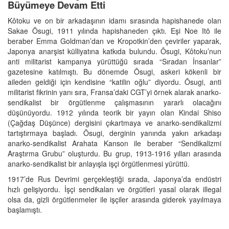
Büyümeye Devam Etti
Kôtoku ve on bir arkadaşının idamı sırasında hapishanede olan
Sakae Ōsugi, 1911 yılında hapishaneden çıktı. Eşi Noe Itō ile
beraber Emma Goldman’dan ve Kropotkin’den çeviriler yaparak,
Japonya anarşist külliyatına katkıda bulundu. Ōsugi, Kôtoku’nun
anti militarist kampanya yürüttüğü sırada “Sıradan İnsanlar”
gazetesine katılmıştı. Bu dönemde Ōsugi, askeri kökenli bir
aileden geldiği için kendisine “katilin oğlu” diyordu. Ōsugi, anti
militarist fikrinin yanı sıra, Fransa’daki CGT’yi örnek alarak anarko-
sendikalist bir örgütlenme çalışmasının yararlı olacağını
düşünüyordu. 1912 yılında teorik bir yayın olan Kindai Shiso
(Çağdaş Düşünce) dergisini çıkartmaya ve anarko-sendikalizmi
tartıştırmaya başladı. Ōsugi, derginin yanında yakın arkadaşı
anarko-sendikalist Arahata Kanson ile beraber “Sendikalizmi
Araştırma Grubu” oluşturdu. Bu grup, 1913-1916 yılları arasında
anarko-sendikalist bir anlayışla işçi örgütlenmesi yürüttü.
1917’de Rus Devrimi gerçekleştiği sırada, Japonya’da endüstri
hızlı gelişiyordu. İşçi sendikaları ve örgütleri yasal olarak illegal
olsa da, gizli örgütlenmeler ile işçiler arasında giderek yayılmaya
başlamıştı.