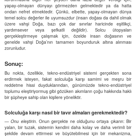
yapay-olmayan dünyayı görmezden gelmektedir ya da hatta
ondan nefret etmektedir. Çünkü, elbette, yapay-olmayan dünya
temel solcu değerler ile uyumsuzdur (insan doğası da dahil olmak
üzere vahşi Doğa, bazı çok dar sınırlar haricinde eşitlikçi,
yardımsever veya şefkatli değildir). Solcu ütopyaları
gerçekleştirmeye çalışmak için, özelde insan doğasının ve
genelde vahşi Doğa’nın tamamen boyunduruk altına alınması
zorunludur.
Sonuç:
Bu nokta, özellikle, tekno-endüstriyel sistemi gerçekten sona
erdirmek isteyen, fakat solculuğa karşı samimi ve meşru bir
reddetme hissi duyduklarından, günümüzde tekno-endüstriyel
toplumu eleştiriyormuş gibi gözüken akımların çoğu hakkında haklı
bir şüpheye sahip olan kişilere yöneliktir.
Solculuğa karşı nasıl bir tavır almaları gerekmektedir?
— Onu eleştirin.
Onun gerçekte ne olduğunu ortaya çıkarın: Bir
yalan, bir tuzak, sistemin kendini daha kolay ve daha verimli bir
şekilde devam ettirmesi ve büyütebilmesi için bir mekanizma,