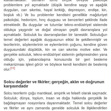
problemlere yol açmaktadır (düşük kendine saygı ve aşağılık
duyguları, can sıkıntısı, hayal kırıklığı, depresyon, endişe, kin,
boşluk vb.) Ve bu problemler kendisini genellikle mağduriyet
psikolojisi, hedonizm, hınç duygusu ve benzerleri şeklinde ifade
etmektedir. Bu duygular ve tutumlar tekno-endüstriyel sistemde
oldukça yaygındır ve doğal olmayan çeşitli davranışlara yol
açmaktadır. Solculuk bu davranışlardan bir tanesidir. Solculuğun
temel değerleri aşağılık duygusunun etkisi ile şekillenmiştir ve
teorilerinin, söylemlerinin ve eylemlerinin çoğunu, kendine güven
duygusundaki düşüklük, kin ve can sıkıntısı motive eder. Ve
gerçekte solculuk, tekno-endüstriyel sistemin gelişmesinden yana
olduğu için, yabancılaşma konusunda bir geri besleme
mekanizması işlevi görür ve böylece kendi kendisini de beslemiş
[11]
olur.
Solcu değerler ve fikirler; gerçeğin, aklın ve doğrunun
karşısındadır
Solcu teorilerin çoğu mantıksal, ampirik ve felsefi olarak saçmadır.
Solculuk; dünya, toplum, insan ve doğa hakkında gerçeklik ile
bağdaşmayan nosyonlara dayanmaktadır. Temel solcu değerler
ve fikirler ve aynı zamanda genelde solculuk ile ilişkilendirilen