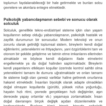
toplumun faydalanabileceği bir hale getirmekte ve bunları solcu
çevrelere ve akımlara entegre etmektedir.
Psikolojik yabancılaşmanın sebebi ve sonucu olarak
solculuk
Solculuk, genellikle tekno-endüstriyel sisteme içkin olan yaşam
koşullarının sebep olduğu yabancılaşmanın, psikolojik hastalık ve
zayıflık durumunun bir sonucudur. Modern teknoloji ve onun
zorunlu olarak getirdiği toplumsal sistem, bireylerin kendi doğal
eğilimlerini, yeteneklerini ve ihtiyaçlarını, yani özgürlüklerini tam ve
otonom bir şekilde geliştirme ve tatmin etme imkanlarını ellerinden
almaktadır ve böylece kendi doğalarını ifade etmelerini
engellemekte ya da doğal halinden saptırmaktadır. Bireylerin
kendi yaşamlarını etkileyen koşullar üzerinde kontrol sahibi olma
yeteneklerini tamamı ile dumura uğratmaktadır ve onları tamamı
ile sisteme bağlı olan çaresiz varlıklar haline getirerek onurlarına
hakaret etmektedir. İnsanları biyolojik olarak adapte olmadıkları
doğal olmayan koşullarda (gürültü, yüksek nüfus yoğunluğu,
hayatın hızlı ritmi, çevrede gerçekleşen hızlı değişimler, aşırı
derecede yapay ortamlar vb.) yaşamaya zorlamaktadır. İnsan
doğal davranışını birçok değişik açıdan düzenlemekte ve
kısıtlamaktadır. Bunların tümü birçok bireyde psikolojik