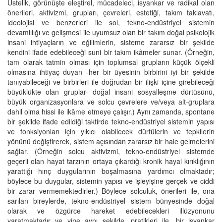
Üstelik, görünüşte eleştirel, mücadeleci, isyankar ve radikal olan
önerileri, aktivizmi, grupları, çevreleri, estetiği, takım taklavatı,
ideolojisi ve benzerleri ile sol, tekno-endüstriyel sistemin
devamlılığı ve gelişmesi ile uyumsuz olan bir takım doğal psikolojik
insani ihtiyaçların ve eğilimlerin, sisteme zararsız bir şekilde
kendini ifade edebileceği suni bir takım ikâmeler sunar. (Örneğin,
tam olarak tatmin olması için toplumsal grupların küçük ölçekli
olmasına ihtiyaç duyan -her bir üyesinin birbirini iyi bir şekilde
tanıyabileceği ve birbirleri ile doğrudan bir ilişki içine girebileceği
büyüklükte olan gruplar- doğal insani sosyalleşme dürtüsünü,
büyük organizasyonlara ve solcu çevrelere ve/veya alt-gruplara
dahil olma hissi ile ikâme etmeye çalışır.) Aynı zamanda, spontane
bir şekilde ifade edildiği taktirde tekno-endüstriyel sistemin yapısı
ve fonksiyonları için yıkıcı olabilecek dürtülerin ve tepkilerin
yönünü değiştirerek, sistem açısından zararsız bir hale gelmelerini
sağlar. (Örneğin solcu aktivizmi, tekno-endüstriyel sistemde
geçerli olan hayat tarzının ortaya çıkardığı kronik hayal kırıklığının
yarattığı hınç duygularının boşalmasına yardımcı olmaktadır;
böylece bu duygular, sistemin yapısı ve işleyişine gerçek ve ciddi
bir zarar vermemektedirler.) Böylece solculuk, önerileri ile, ona
sarılan bireylerde, tekno-endüstriyel sistem bünyesinde doğal
olarak ve özgürce hareket edebilecekleri illüzyonunu
yaratmaktadır ve yine aynı şekilde, pratikleri ile, bir isyankar