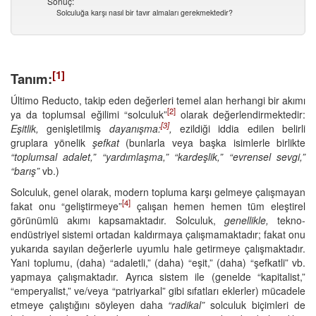
Sonuç:
Solculuğa karşı nasıl bir tavır almaları gerekmektedir?
[1]
Tanım:
Último Reducto, takip eden değerleri temel alan herhangi bir akımı
[2]
ya da toplumsal eğilimi “solculuk”
olarak değerlendirmektedir:
[3]
Eşitlik,
genişletilmiş
dayanışma:
,
ezildiği iddia edilen belirli
gruplara yönelik
şefkat
(bunlarla veya başka isimlerle birlikte
“toplumsal adalet,” “yardımlaşma,” “kardeşlik,” “evrensel sevgi,”
“barış”
vb.)
Solculuk, genel olarak, modern topluma karşı gelmeye çalışmayan
[4]
fakat onu “geliştirmeye”
çalışan hemen hemen tüm eleştirel
görünümlü akımı kapsamaktadır. Solculuk,
genellikle,
tekno-
endüstriyel sistemi ortadan kaldırmaya çalışmamaktadır; fakat onu
yukarıda sayılan değerlerle uyumlu hale getirmeye çalışmaktadır.
Yani toplumu, (daha) “adaletli,” (daha) “eşit,” (daha) “şefkatli” vb.
yapmaya çalışmaktadır. Ayrıca sistem ile (genelde “kapitalist,”
“emperyalist,” ve/veya “patriyarkal” gibi sıfatları eklerler) mücadele
etmeye çalıştığını söyleyen daha
“radikal”
solculuk biçimleri de