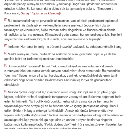
dışındaki yapay-olmayan sistemlerin (yani vahşi Doğa’nın) işlevlerinin otonomisini
ortadan kaldırır. Bu konunun daha detaylı bir tartışması için bakınız: Theodore J.
Kaczynski,
Sanayi Toplumu ve Geleceği.
[5]
Bu, toplumsal olmayan çevrecilik akımlarının, yani ekolojik problemleri toplumsal
problemlerin üstünde gören ve kendilerini çevre merkezli (ecocentric) olarak
tanımlayan çevreciliklerin, hiçbir zaman solcu değerlerin ve fikirlerin etkisi altında
olmadıkları anlamına gelmez. Ki maalesef çoğu zaman bunun tersi geçerlidir. Teorileri,
söylemleri ve kadroları, birçok durumda, solculuk lekesine bulaşmıştır.
[6]
İlerleme: Herhangi bir gelişme sürecinin
mutlak anlamda iyi
olduğuna yönelik inanç.
[7]
Maddi olmayan, moral, “ruhsal” bir ilerleme de olsa, gerçekte hepsi o ya da bu
şekilde belirli bir ilerleme biçimini savunmaktadırlar.
[8]
Bu metindeki “reformist” terimi, “tekno-endüstriyel sistemi ortadan kaldırmak
istemeyen fakat onu tamir etmek isteyen hareketleri” ifade etmektedir. Bu metindeki
“devrimci” ifadesi onun zıt anlamlısı olacaktır, yani tekno-endüstriyel sistemin tamir
edilmesini değil onun ortadan kaldırılmasını savunan kişiler ya da grupları ifade
etmektedir.
[9]
Aslında “politik doğruculuk,” insanların oluşturduğu bir toplumsal gruptaki çoğu
kişinin, belirli bir tarihsel bağlamda tartışılamaz varsaydıkları fikirleri ve değerleri ifade
eden bir kümedir. Yani politik doğruculuk, herhangi bir zamanda ve herhangi bir
toplumsal çevrede ortaya çıkan bir fenomendir ve içeriği (tartışmasız olduğu kabul
edilen fikirler) ilk başta oldukça farklı olabilir. Ancak günümüz tekno-endüstriyel
toplumunda “politik doğruculuk” ifadesi, yalnızca bazı tartışılmaz olduğu iddia edilen ve
solculuğa oldukça yakın olduğu açık olan ve ondan türeyen fikirler ve değerler
bağlamında kullanılmaktadır. “Politik doğruculuk” terimi (ve ondan türeyen ifadeler) bu
metinde, yalnızca bu ikinci dar anlamda kullanılmaktadır.