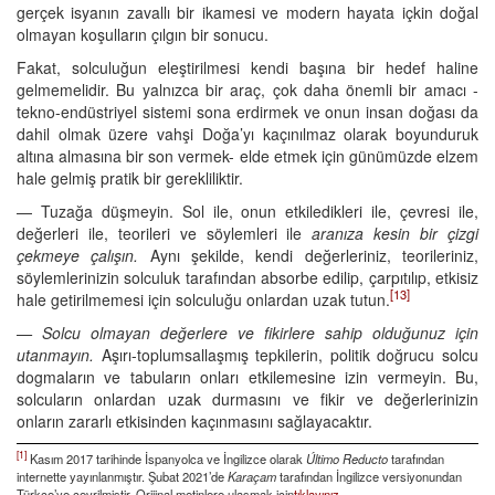
gerçek isyanın zavallı bir ikamesi ve modern hayata içkin doğal
olmayan koşulların çılgın bir sonucu.
Fakat, solculuğun eleştirilmesi kendi başına bir hedef haline
gelmemelidir. Bu yalnızca bir araç, çok daha önemli bir amacı -
tekno-endüstriyel sistemi sona erdirmek ve onun insan doğası da
dahil olmak üzere vahşi Doğa’yı kaçınılmaz olarak boyunduruk
altına almasına bir son vermek- elde etmek için günümüzde elzem
hale gelmiş pratik bir gerekliliktir.
— Tuzağa düşmeyin. Sol ile, onun etkiledikleri ile, çevresi ile,
değerleri ile, teorileri ve söylemleri ile
aranıza kesin bir çizgi
çekmeye çalışın.
Aynı şekilde, kendi değerleriniz, teorileriniz,
söylemlerinizin solculuk tarafından absorbe edilip, çarpıtılıp, etkisiz
[13]
hale getirilmemesi için solculuğu onlardan uzak tutun.
— Solcu olmayan değerlere ve fikirlere sahip olduğunuz için
utanmayın.
Aşırı-toplumsallaşmış tepkilerin, politik doğrucu solcu
dogmaların ve tabuların onları etkilemesine izin vermeyin. Bu,
solcuların onlardan uzak durmasını ve fikir ve değerlerinizin
onların zararlı etkisinden kaçınmasını sağlayacaktır.
[1]
Kasım 2017 tarihinde İspanyolca ve İngilizce olarak
Último Reducto
tarafından
internette yayınlanmıştır. Şubat 2021’de
Karaçam
tarafından İngilizce versiyonundan
Türkçe’ye çevrilmiştir. Orijinal metinlere ulaşmak için
tıklayınız.