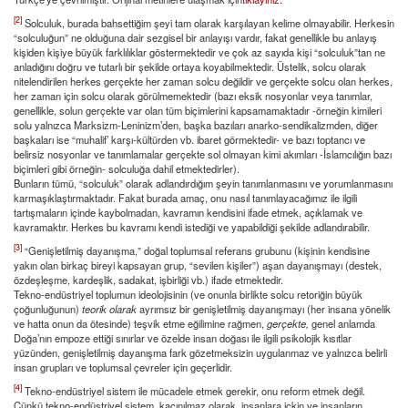
[2]
Solculuk, burada bahsettiğim şeyi tam olarak karşılayan kelime olmayabilir. Herkesin
“solculuğun” ne olduğuna dair sezgisel bir anlayışı vardır, fakat genellikle bu anlayış
kişiden kişiye büyük farklılıklar göstermektedir ve çok az sayıda kişi “solculuk”tan ne
anladığını doğru ve tutarlı bir şekilde ortaya koyabilmektedir. Üstelik, solcu olarak
nitelendirilen herkes gerçekte her zaman solcu değildir ve gerçekte solcu olan herkes,
her zaman için solcu olarak görülmemektedir (bazı eksik nosyonlar veya tanımlar,
genellikle, solun gerçekte var olan tüm biçimlerini kapsamamaktadır -örneğin kimileri
solu yalnızca Marksizm-Leninizm’den, başka bazıları anarko-sendikalizmden, diğer
başkaları ise “muhalif’ karşı-kültürden vb. ibaret görmektedir- ve bazı toptancı ve
belirsiz nosyonlar ve tanımlamalar gerçekte sol olmayan kimi akımları -İslamcılığın bazı
biçimleri gibi örneğin- solculuğa dahil etmektedirler).
Bunların tümü, “solculuk” olarak adlandırdığım şeyin tanımlanmasını ve yorumlanmasını
karmaşıklaştırmaktadır. Fakat burada amaç, onu nasıl tanımlayacağımız ile ilgili
tartışmaların içinde kaybolmadan, kavramın kendisini ifade etmek, açıklamak ve
kavramaktır. Herkes bu kavramı kendi istediği ve yapabildiği şekilde adlandırabilir.
[3]
“Genişletilmiş dayanışma,” doğal toplumsal referans grubunu (kişinin kendisine
yakın olan birkaç bireyi kapsayan grup, “sevilen kişiler”) aşan dayanışmayı (destek,
özdeşleşme, kardeşlik, sadakat, işbirliği vb.) ifade etmektedir.
Tekno-endüstriyel toplumun ideolojisinin (ve onunla birlikte solcu retoriğin büyük
çoğunluğunun)
teorik olarak
ayrımsız bir genişletilmiş dayanışmayı (her insana yönelik
ve hatta onun da ötesinde) teşvik etme eğilimine rağmen,
gerçekte,
genel anlamda
Doğa’nın empoze ettiği sınırlar ve özelde insan doğası ile ilgili psikolojik kısıtlar
yüzünden, genişletilmiş dayanışma fark gözetmeksizin uygulanmaz ve yalnızca belirli
insan grupları ve toplumsal çevreler için geçerlidir.
[4]
Tekno-endüstriyel sistem ile mücadele etmek gerekir, onu reform etmek değil.
Çünkü tekno-endüstriyel sistem, kaçınılmaz olarak, insanlara içkin ve insanların