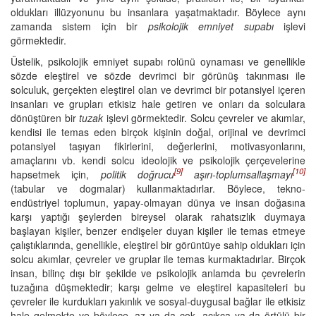
oldukları illüzyonunu bu insanlara yaşatmaktadır. Böylece aynı
zamanda sistem için bir
psikolojik emniyet supabı
işlevi
görmektedir.
Üstelik, psikolojik emniyet supabı rolünü oynaması ve genellikle
sözde eleştirel ve sözde devrimci bir görünüş takınması ile
solculuk, gerçekten eleştirel olan ve devrimci bir potansiyel içeren
insanları ve grupları etkisiz hale getiren ve onları da solculara
dönüştüren bir
tuzak
işlevi görmektedir. Solcu çevreler ve akımlar,
kendisi ile temas eden birçok kişinin doğal, orijinal ve devrimci
potansiyel taşıyan fikirlerini, değerlerini, motivasyonlarını,
amaçlarını vb. kendi solcu ideolojik ve psikolojik çerçevelerine
[9]
[10]
hapsetmek için,
politik doğrucu
aşırı-toplumsallaşmayı
(tabular ve dogmalar) kullanmaktadırlar. Böylece, tekno-
endüstriyel toplumun, yapay-olmayan dünya ve insan doğasına
karşı yaptığı şeylerden bireysel olarak rahatsızlık duymaya
başlayan kişiler, benzer endişeler duyan kişiler ile temas etmeye
çalıştıklarında, genellikle, eleştirel bir görüntüye sahip oldukları için
solcu akımlar, çevreler ve gruplar ile temas kurmaktadırlar. Birçok
insan, bilinç dışı bir şekilde ve psikolojik anlamda bu çevrelerin
tuzağına düşmektedir; karşı gelme ve eleştirel kapasiteleri bu
çevreler ile kurdukları yakınlık ve sosyal-duygusal bağlar ile etkisiz
hale gelmekte ve böylece, az ya da çok, açıkça ya da örtülü bir