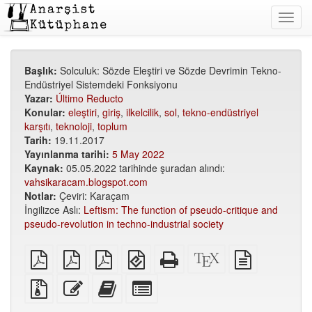
Toggl
navig
Başlık:
Solculuk: Sözde Eleştiri ve Sözde Devrimin Tekno-
Endüstriyel Sistemdeki Fonksiyonu
Yazar:
Último Reducto
Konular:
eleştiri
,
giriş
,
ilkelcilik
,
sol
,
tekno-endüstriyel
karşıtı
,
teknoloji
,
toplum
Tarih:
19.11.2017
Yayınlanma tarihi:
5 May 2022
Kaynak:
05.05.2022 tarihinde şuradan alındı:
vahsikaracam.blogspot.com
Notlar:
Çeviri: Karaçam
İngilizce Aslı:
Leftism: The function of pseudo-critique and
pseudo-revolution in techno-industrial society
Düz
A5
A6
EPUB
Bağımsız
XeLaTeX
düz
PDF
PDF
PDF
(mobil
HTML
kaynak
metin
cihazlar
(basıma
kodu
kaynağı
Ek
Bu
Bu
Kitap
için)
uygun)
dosyalarla
metni
metni
yapıcı
birlikte
düzenle
kitap
için