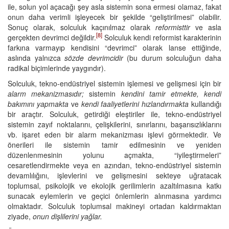
ile, solun yol açacağı şey asla sistemin sona ermesi olamaz, fakat
onun daha verimli işleyecek bir şekilde “geliştirilmesi” olabilir.
Sonuç olarak, solculuk kaçınılmaz olarak
reformisttir
ve asla
[8]
gerçekten devrimci değildir.
Solculuk kendi reformist karakterinin
farkına varmayıp kendisini “devrimci” olarak lanse ettiğinde,
aslında yalnızca
sözde devrimcidir
(bu durum solculuğun daha
radikal biçimlerinde yaygındır).
Solculuk, tekno-endüstriyel sistemin işlemesi ve gelişmesi için bir
alarm mekanizmasıdır;
sistemin
kendini tamir etmekte, kendi
bakımını yapmakta
ve
kendi faaliyetlerini hızlandırmakta
kullandığı
bir araçtır. Solculuk, getirdiği eleştiriler ile, tekno-endüstriyel
sistemin zayıf noktalarını, çelişkilerini, sınırlarını, başarısızlıklarını
vb. işaret eden bir alarm mekanizması işlevi görmektedir. Ve
önerileri ile sistemin tamir edilmesinin ve yeniden
düzenlenmesinin yolunu açmakta, “iyileştirmeleri”
cesaretlendirmekte veya en azından, tekno-endüstriyel sistemin
devamlılığını, işlevlerini ve gelişmesini sekteye uğratacak
toplumsal, psikolojik ve ekolojik gerilimlerin azaltılmasına katkı
sunacak eylemlerin ve geçici önlemlerin alınmasına yardımcı
olmaktadır. Solculuk toplumsal makineyi ortadan kaldırmaktan
ziyade,
onun dişlilerini yağlar.