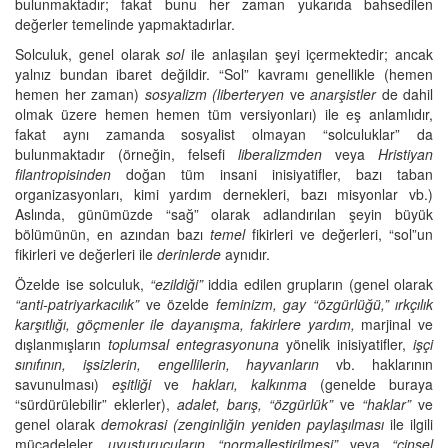
bulunmaktadır; fakat bunu her zaman yukarıda bahsedilen
değerler temelinde yapmaktadırlar.
Solculuk, genel olarak
sol
ile anlaşılan şeyi içermektedir; ancak
yalnız bundan ibaret değildir. “Sol” kavramı genellikle (hemen
hemen her zaman)
sosyalizm (liberteryen
ve
anarşistler
de dahil
olmak üzere hemen hemen tüm versiyonları) ile eş anlamlıdır,
fakat aynı zamanda sosyalist olmayan “solculuklar” da
bulunmaktadır (örneğin, felsefi
liberalizmden
veya
Hristiyan
filantropisinden
doğan tüm insani inisiyatifler, bazı taban
organizasyonları, kimi yardım dernekleri, bazı misyonlar vb.)
Aslında, günümüzde “sağ” olarak adlandırılan şeyin büyük
bölümünün, en azından bazı
temel
fikirleri ve değerleri, “sol”un
fikirleri ve değerleri ile
derinlerde
aynıdır.
Özelde ise solculuk,
“ezildiği”
iddia edilen grupların (genel olarak
“anti-patriyarkacılık”
ve özelde
feminizm, gay “özgürlüğü,” ırkçılık
karşıtlığı, göçmenler ile dayanışma, fakirlere yardım,
marjinal ve
dışlanmışların
toplumsal entegrasyonuna
yönelik inisiyatifler,
işçi
sınıfının, işsizlerin, engellilerin, hayvanların
vb. haklarının
savunulması)
eşitliği
ve
hakları, kalkınma
(genelde buraya
“sürdürülebilir” eklerler),
adalet, barış, “özgürlük”
ve
“haklar”
ve
genel olarak
demokrasi (zenginliğin yeniden paylaşılması
ile ilgili
mücadeleler,
uyuşturucuların “normalleştirilmesi”
veya
“cinsel