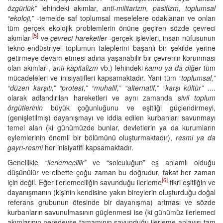
özgürlük”
lehindeki akımlar,
anti-militarizm, pasifizm, toplumsal
“ekoloji,”
-temelde saf toplumsal meselelere odaklanan ve onları
tüm gerçek ekolojik problemlerin önüne geçiren sözde çevreci
[5]
akımlar-
ve
çevreci hareketler
-gerçek işlevleri, insan nüfusunun
tekno-endüstriyel toplumun taleplerini başarılı bir şekilde yerine
getirmeye devam etmesi adına yaşanabilir bir çevrenin korunması
olan akımlar-,
anti-kapitalizm
vb.) lehindeki
kamu ya da diğer
tüm
mücadeleleri ve inisiyatifleri kapsamaktadır. Yani tüm
“toplumsal,”
“düzen karşıtı,” “protest,” “muhalif,” “alternatif,” “karşı kültür”
....
olarak adlandırılan hareketleri ve aynı zamanda
sivil toplum
örgütlerinin
büyük çoğunluğunu ve eşitliği güçlendirmeyi,
(genişletilmiş) dayanışmayı ve iddia edilen kurbanları savunmayı
temel alan (ki günümüzde bunlar, devletlerin ya da kurumların
eylemlerinin önemli bir bölümünü oluşturmaktadır),
resmi ya da
gayrı-resmi
her inisiyatifi kapsamaktadır.
Genellikle
“ilerlemecilik”
ve “solculuğun” eş anlamlı olduğu
düşünülür ve elbette çoğu zaman bu doğrudur, fakat her zaman
[6]
için değil. Eğer ilerlemeciliğin savunduğu ilerleme
fikri eşitliğin ve
dayanışmanın (kişinin kendisine yakın bireylerin oluşturduğu doğal
referans grubunun ötesinde bir dayanışma) artması ve sözde
kurbanların savunulmasının güçlenmesi ise (ki günümüz ilerlemeci
akımlarının neredeyse tamamının savunduğu ilerleme anlayışı tam