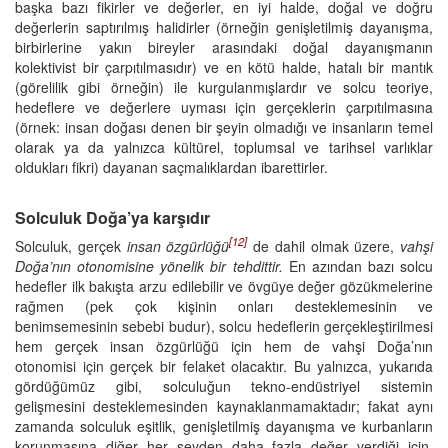
başka bazı fikirler ve değerler, en iyi halde, doğal ve doğru
değerlerin saptırılmış halidirler (örneğin genişletilmiş dayanışma,
birbirlerine yakın bireyler arasındaki doğal dayanışmanın
kolektivist bir çarpıtılmasıdır) ve en kötü halde, hatalı bir mantık
(görelilik gibi örneğin) ile kurgulanmışlardır ve solcu teoriye,
hedeflere ve değerlere uyması için gerçeklerin çarpıtılmasına
(örnek: insan doğası denen bir şeyin olmadığı ve insanların temel
olarak ya da yalnızca kültürel, toplumsal ve tarihsel varlıklar
oldukları fikri) dayanan saçmalıklardan ibarettirler.
Solculuk Doğa’ya karşıdır
[12]
Solculuk, gerçek
insan özgürlüğü
de dahil olmak üzere,
vahşi
Doğa’nın otonomisine yönelik bir tehdittir.
En azından bazı solcu
hedefler ilk bakışta arzu edilebilir ve övgüye değer gözükmelerine
rağmen (pek çok kişinin onları desteklemesinin ve
benimsemesinin sebebi budur), solcu hedeflerin gerçekleştirilmesi
hem gerçek insan özgürlüğü için hem de vahşi Doğa’nın
otonomisi için gerçek bir felaket olacaktır. Bu yalnızca, yukarıda
gördüğümüz gibi, solculuğun tekno-endüstriyel sistemin
gelişmesini desteklemesinden kaynaklanmamaktadır; fakat aynı
zamanda solculuk eşitlik, genişletilmiş dayanışma ve kurbanların
korunmasına diğer her şeyden daha fazla değer verdiği için,