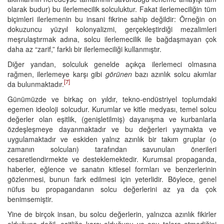
olarak budur) bu ilerlemecilik solculuktur. Fakat ilerlemeciliğin tüm
biçimleri ilerlemenin bu insani fikrine sahip değildir: Örneğin on
dokuzuncu yüzyıl kolonyalizmi, gerçekleştirdiği mezalimleri
meşrulaştırmak adına, solcu ilerlemecilik ile bağdaşmayan çok
daha az “zarif,” farklı bir ilerlemeciliği kullanmıştır.
Diğer yandan, solculuk genelde açıkça ilerlemeci olmasına
rağmen, ilerlemeye karşı gibi
görünen
bazı azınlık solcu akımlar
[7]
da bulunmaktadır.
Günümüzde ve birkaç on yıldır, tekno-endüstriyel toplumdaki
egemen ideoloji solcudur. Kurumlar ve kitle medyası, temel solcu
değerler olan eşitlik, (genişletilmiş) dayanışma ve kurbanlarla
özdeşleşmeye dayanmaktadır ve bu değerleri yaymakta ve
uygulamaktadır ve eskiden yalnız azınlık bir takım gruplar (o
zamanın solcuları) tarafından savunulan önerileri
cesaretlendirmekte ve desteklemektedir. Kurumsal propaganda,
haberler, eğlence ve sanatın kitlesel formları ve benzerlerinin
gözlenmesi, bunun fark edilmesi için yeterlidir. Böylece, genel
nüfus bu propagandanın solcu değerlerini az ya da çok
benimsemiştir.
Yine de birçok insan, bu solcu değerlerin, yalnızca azınlık fikirler
olduğuna değil, eşitliğe karşı olduğunu ve onu tolere etmediğini