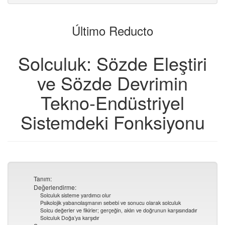
kaynak
yapıcıya
tek
dosyalar
ekle
tek
Último Reducto
parçaları
seç
Solculuk: Sözde Eleştiri
ve Sözde Devrimin
Tekno-Endüstriyel
Sistemdeki Fonksiyonu
Tanım:
Değerlendirme:
Solculuk sisteme yardımcı olur
Psikolojik yabancılaşmanın sebebi ve sonucu olarak solculuk
Solcu değerler ve fikirler; gerçeğin, aklın ve doğrunun karşısındadır
Solculuk Doğa’ya karşıdır