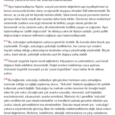
[10]
Aşırı-toplumsallaşma: Kişinin, sosyal çevresinin değerlerini
aşırı
içselleştirmesi ve
bunun sonucunda bunları utanç ve pişmanlık duygusu olmadan ihlâl edememesidir. Bu
durum, az ya da çok bir biçimde herkesi etkiler; fakat kendi sosyal çevresinin tesirine
girmeye daha fazla meyilli olan insanları daha fazla etkiler. Günümüz tekno-endüstriyel
sisteminde (sadece ona özgü olmamak ile birlikte) yaygın olarak görülen bir
fenomendir ve bu sistemin solcu alt-sistemlerinde özellikle yaygın ve yoğundur. Aşırı-
toplumsallaşma “politik doğruculuk” ile oldukça yakın bir ilişkiye sahiptir, çünkü politik
doğruculuğun empoze edilmesini sağlayan aşırı-toplumsallaşmadır.
[11]
Bu, solculuğun psikolojisinin yalnızca genel bir özetidir. Bu konuda daha birçok şey
söylenebilir. Örneğin, solculuğun psikolojik özelliklerinin, her zaman için modern
hayatın sebep olduğu yabancılaşma tarafından ortaya çıkarılmadığı söylenebilir. Birçok
solcu, basit olarak, psikolojik anlamda zayıf bir doğaya sahip olabilir.
[12]
Gerçek özgürlük kişinin kendi eğilimlerini, ihtiyaçlarını ve yeteneklerini, yani kendi
doğasını ifade edebilme otonomisidir. Doğal sınırların kaldırılması veya aşılması
(hümanist özgürlük konsepti) ya da “yasal özgürlükler” veya haklar ile bir alâkası
yoktur.
[13]
Bu bağlamda, solculuğu reddediyor gibi gözüken herkesin solcu olmadığına
inanırsak saflığa ve sığlığa saplanmış oluruz. “Solculuk” ifadesini aşağılayıcı bir şekilde
kullanmak yeterli değildir. Solculuğun bu metinde verilen tanımının bir örneğini teşkil
eden bir çok solcu (örneğin pek çok anarko-sosyalist, otonomist, anti-kapitalist,
ensüreksiyonist, situasyonist, anarko-primitivist, Marksist vb.) genellikle “solculuk”
adını verdikleri bir şeyi eleştirmektedirler ve kendilerini aslında gerçekte oldukları şey
(solcu)
olarak görmediklerini ima etmektedirler. Solcuları tespit etmek için, “solculuğu”
yalnızca söylemlerinde görünüş itibarı ile reddedip reddetmediklerine değil, fakat onların
temel değerlerine, fikirlerine, hedeflerine, ideolojik referanslarına ve çıkış noktalarına