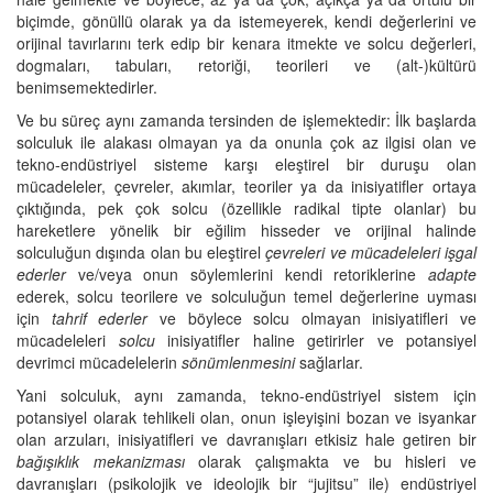
biçimde, gönüllü olarak ya da istemeyerek, kendi değerlerini ve
orijinal tavırlarını terk edip bir kenara itmekte ve solcu değerleri,
dogmaları, tabuları, retoriği, teorileri ve (alt-)kültürü
benimsemektedirler.
Ve bu süreç aynı zamanda tersinden de işlemektedir: İlk başlarda
solculuk ile alakası olmayan ya da onunla çok az ilgisi olan ve
tekno-endüstriyel sisteme karşı eleştirel bir duruşu olan
mücadeleler, çevreler, akımlar, teoriler ya da inisiyatifler ortaya
çıktığında, pek çok solcu (özellikle radikal tipte olanlar) bu
hareketlere yönelik bir eğilim hisseder ve orijinal halinde
solculuğun dışında olan bu eleştirel
çevreleri ve mücadeleleri işgal
ederler
ve/veya onun söylemlerini kendi retoriklerine
adapte
ederek, solcu teorilere ve solculuğun temel değerlerine uyması
için
tahrif ederler
ve böylece solcu olmayan inisiyatifleri ve
mücadeleleri
solcu
inisiyatifler haline getirirler ve potansiyel
devrimci mücadelelerin
sönümlenmesini
sağlarlar.
Yani solculuk, aynı zamanda, tekno-endüstriyel sistem için
potansiyel olarak tehlikeli olan, onun işleyişini bozan ve isyankar
olan arzuları, inisiyatifleri ve davranışları etkisiz hale getiren bir
bağışıklık mekanizması
olarak çalışmakta ve bu hisleri ve
davranışları (psikolojik ve ideolojik bir “jujitsu” ile) endüstriyel