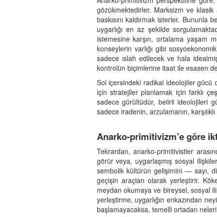
Anarko-primitivizm perspektifine göre, 
gözükmektedirler. Marksizm ve klasik a
baskısını kaldırmak isterler. Bununla 
uygarlığı en az şekilde sorgulamaktad
istemesine karşın, ortalama yaşam mod
konseylerin varlığı gibi sosyoekonomik
sadece ıslah edilecek ve hala idealmiş
kontrolün biçimlerine itaat ile esasen 
Sol içersindeki radikal ideolojiler gü
için stratejiler planlamak için farklı çeş
sadece gürültüdür, belirli ideolojileri g
sadece iradenin, arzulamanın, karşılıklı 
Anarko-primitivizm’e göre ik
Tekrardan, anarko-primitivistler arasınd
görür veya, uygarlaşmış sosyal ilişkile
sembolik kültürün gelişimini — sayı, 
geçişin araçları olarak yerleştirir. 
meydan okumaya ve bireysel, sosyal ilişki
yerleştirme, uygarlığın enkazından neyi
başlamayacaksa, temelli ortadan nelerin