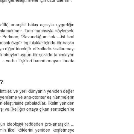
ırı genelleştirmeler için özür dilerim..
lcilik) anarşist bakış açısıyla uygarlığın
balamaktadır. Tam manasıyla söylersek,
redy Perlman, "Savunduğum tek —ist ismi
 ancak özgür topluluklar içinde bir başka
 diğer ideolojik etiketlerle kısıtlanmayı
lı bireyleri uygun bir şekilde tanımlayan
 — ve bu ilişkileri barındırmayan tarzda
r?
elirttiler, ve yerli dünyanın yeniden değer
ubu, yenileme ve anti-otoriter esinlenmelerin
 eleştirisine çabaladılar. İlkelin yeniden
şi ve ilkelliğin ortaya çıkan sentezleri’ne
ün ideolojiyi reddeden pro-anarşidir ...
zmin ilkel köklerini yeniden keşfetmeye