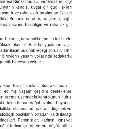
lsefeci Nietzsche, acı, ve temas edildiği
yanın kendisi, uygarlığın güç ilişkileri
astalık ve rahatsızlık tarafından fiziksel
ğildir! Bununla beraber, araştırma, çoğu
man acının, hastalığın ve rahatsızlığın
ar bularak, acıyı hafifletmenin takibinde
yüksek teknoloji, Batı’da uygulanan ilaçla
adar ilacın bulunabileceği sorusu, Fifth
r bireylerin yaşam yollarında fedakarlık
matik bir cevap yoktur.
i yoktur. Bazı insanlar nüfus azalmasının
vvur edilmiş yaşam çeşidini destekleme
dının üreme üzerindeki kontrolünün nüfus
ektir, fakat bunun doğal azalma boyunca
lelikle ortalama nüfus oranı düşecek ve
olojik baskıların ortadan kaldırılacağı
caktır! Feministler, kadının, cinsiyet
eğini tartışmışlardı, ve bu, düşük nüfus