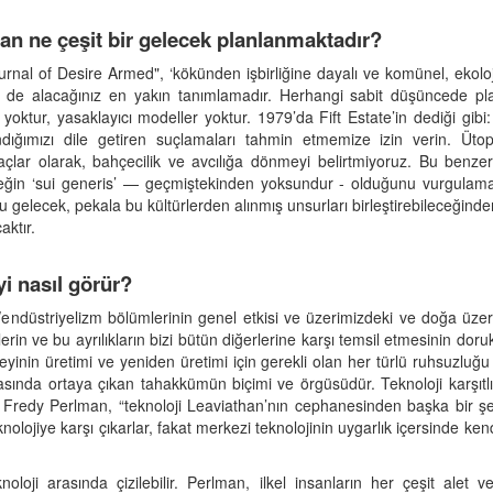
dan ne çeşit bir gelecek planlanmaktadır?
urnal of Desire Armed", ‘kökünden işbirliğine dayalı ve komünel, ekoloj
ki de alacağınız en yakın tanımlamadır. Herhangi sabit düşüncede pla
oktur, yasaklayıcı modeller yoktur. 1979’da Fift Estate’in dediği gibi
ndığımızı dile getiren suçlamaları tahmin etmemize izin verin. Üt
lar olarak, bahçecilik ve avcılığa dönmeyi belirtmiyoruz. Bu benzer ya
ceğin ‘sui generis’ — geçmiştekinden yoksundur - olduğunu vurgulamak 
 gelecek, pekala bu kültürlerden alınmış unsurları birleştirebileceğin
aktır.
i nasıl görür?
endüstriyelizm bölümlerinin genel etkisi ve üzerimizdeki ve doğa üzerin
rin ve bu ayrılıkların bizi bütün diğerlerine karşı temsil etmesinin doru
in üretimi ve yeniden üretimi için gerekli olan her türlü ruhsuzluğu v
ında ortaya çıkan tahakkümün biçimi ve örgüsüdür. Teknoloji karşıtlığı
 Fredy Perlman, “teknoloji Leaviathan’nın cephanesinden başka bir şey 
nolojiye karşı çıkarlar, fakat merkezi teknolojinin uygarlık içersinde ke
noloji arasında çizilebilir. Perlman, ilkel insanların her çeşit alet ve 