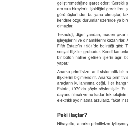
geliştiremediğine işaret eder: 'Gerekli 
ara sıra bireylerin işbirliğini gerektire
görünüşlerinden bu yana olmuştur, fakat
kendine özgü durumlar üzerinde ya bireys
olmazlar.
Teknoloji, diğer yandan, maden çıkarma,
işleyişlerini ve dinamiklerini kazanırlar.
Fifth Estate’in 1981’de belirttiği gibi: 
sosyal ilişkiler grubudur. Kendi kanunl
bir bütün haline getiren işlerin aşırı 
yapar.'
Anarko-primitivizm anti-sistematik bir
ilişkilerini biçimlendirir. Anarko-primiti
araçların kullanımına değil. Her hangi
Estate, 1979’da şöyle söylemiştir: 'En
dayandırılmalı ve ne kadar teknolojinin
elektrikli aydınlatma arzularız, fakat in
Peki ilaçlar?
Nihayette, anarko-primitivizm iyileşme