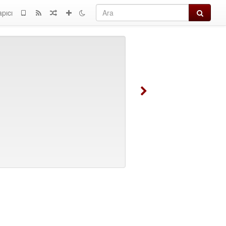
Ara
apıcı