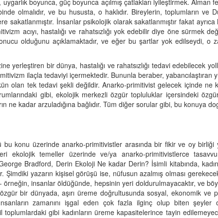
, uygarlık boyunca, güç boyunca açılmış çatlakları iyileştirmek. Alman fe
e olmalıdır, ve bu hususta, o haklıdır. Bireylerin, toplumların ve Dün
e sakatlanmıştır. İnsanlar psikolojik olarak sakatlanmıştır fakat ayrıca h
mitivizm acıyı, hastalığı ve rahatsızlığı yok edebilir diye öne sürmek de
sonucu olduğunu açıklamaktadır, ve eğer bu şartlar yok edilseydi, o za
ne yerleştiren bir dünya, hastalığı ve rahatsızlığı tedavi edebilecek yoll
rimitivizm ilaçla tedaviyi içermektedir. Bununla beraber, yabancılaştıran 
ün olan tek tedavi şekli değildir. Anarko-primitivist gelecek içinde ne k
rumlarındaki gibi, ekolojik merkezli özgür topluluklar içersindeki özgü
 ne kadar arzuladığına bağlıdır. Tüm diğer sorular gibi, bu konuya dog
nkü bu konu üzerinde anarko-primitivistler arasında bir fikir ve oy birliğ
rleri ekolojik temeller üzerinde ve/ya anarko-primitivistlerce tasa
r. George Bradford, Derin Ekoloji Ne kadar Derin? İsimli kitabında, ka
şır. Şimdiki yazarın kişisel görüşü ise, nüfusun azalmış olması gerekec
 örneğin, insanlar öldüğünde, hepsinin yeri doldurulmayacaktır, ve böy
, özgür bir dünyada, aşırı üreme doğrultusunda sosyal, ekonomik ve psik
nsanların zamanını işgal eden çok fazla ilginç olup biten şeyler ola
rkil toplumlardaki gibi kadınların üreme kapasitelerince tayin edilemeyec