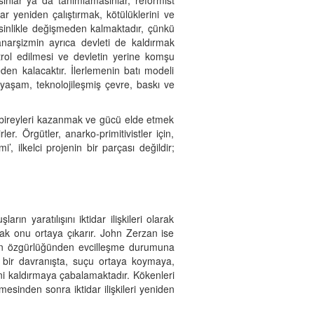
asınlar ya da tanımlamasınlar, reformist
r yeniden çalıştırmak, kötülüklerini ve
esinlikle değişmeden kalmaktadır, çünkü
anarşizmin ayrıca devleti de kaldırmak
trol edilmesi ve devletin yerine komşu
den kalacaktır. İlerlemenin batı modeli
 yaşam, teknolojileşmiş çevre, baskı ve
, bireyleri kazanmak ve gücü elde etmek
rler. Örgütler, anarko-primitivistler için,
i’, ilkelci projenin bir parçası değildir;
ın yaratılışını iktidar ilişkileri olarak
arak onu ortaya çıkarır. John Zerzan ise
nsan özgürlüğünden evcilleşme durumuna
s bir davranışta, suçu ortaya koymaya,
erini kaldırmaya çabalamaktadır. Kökenleri
esinden sonra iktidar ilişkileri yeniden