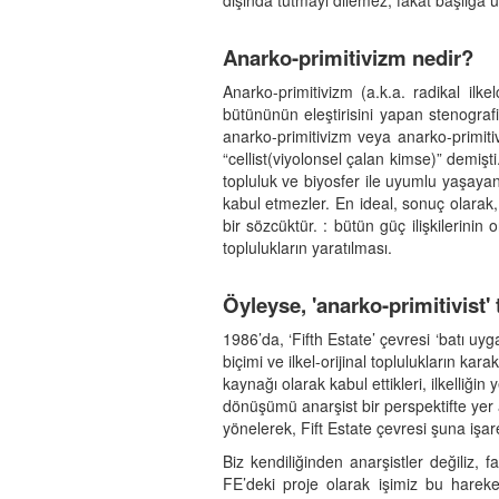
dışında tutmayı dilemez, fakat başlığa u
Anarko-primitivizm nedir?
Anarko-primitivizm (a.k.a. radikal ilkelc
bütününün eleştirisini yapan stenogra
anarko-primitivizm veya anarko-primiti
“cellist(viyolonsel çalan kimse)” demişt
topluluk ve biyosfer ile uyumlu yaşayan 
kabul etmezler. En ideal, sonuç olarak, 
bir sözcüktür. : bütün güç ilişkilerini
toplulukların yaratılması.
Öyleyse, 'anarko-primitivist'
1986’da, ‘Fifth Estate’ çevresi ‘batı uyga
biçimi ve ilkel-orijinal toplulukların karak
kaynağı olarak kabul ettikleri, ilkelliği
dönüşümü anarşist bir perspektifte yer alı
yönelerek, Fift Estate çevresi şuna işare
Biz kendiliğinden anarşistler değiliz, 
FE’deki proje olarak işimiz bu hareket