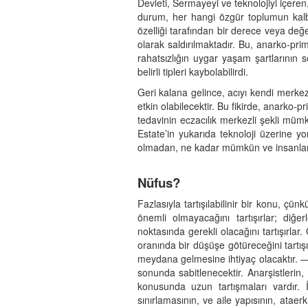
Devleti, Sermayeyi ve teknolojiyi içeren
durum, her hangi özgür toplumun kalbind
özelliği tarafından bir derece veya değer
olarak saldırılmaktadır. Bu, anarko-pri
rahatsızlığın uygar yaşam şartlarının 
belirli tipleri kaybolabilirdi.
Geri kalana gelince, acıyı kendi merkezi
etkin olabilecektir. Bu fikirde, anarko-p
tedavinin eczacılık merkezli şekli mümk
Estate’in yukarıda teknoloji üzerine yo
olmadan, ne kadar mümkün ve insanların
Nüfus?
Fazlasıyla tartışılabilinir bir konu, çü
önemli olmayacağını tartışırlar; diğe
noktasında gerekli olacağını tartışırla
oranında bir düşüşe götüreceğini tartı
meydana gelmesine ihtiyaç olacaktır. —
sonunda sabitlenecektir. Anarşistlerin
konusunda uzun tartışmaları vardır. İ
sınırlamasının, ve aile yapısının, atae