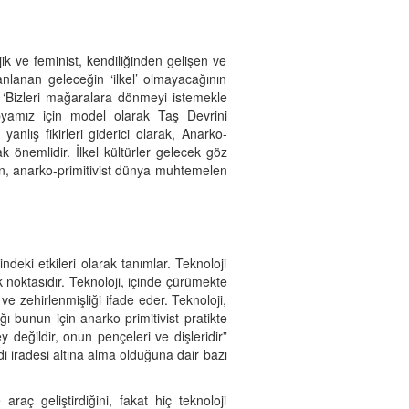
ik ve feminist, kendiliğinden gelişen ve
nlanan geleceğin ‘ilkel’ olmayacağının
: ‘Bizleri mağaralara dönmeyi istemekle
opyamız için model olarak Taş Devrini
nlış fikirleri giderici olarak, Anarko-
önemlidir. İlkel kültürler gelecek göz
den, anarko-primitivist dünya muhtemelen
deki etkileri olarak tanımlar. Teknoloji
k noktasıdır. Teknoloji, içinde çürümekte
e zehirlenmişliği ifade eder. Teknoloji,
 bunun için anarko-primitivist pratikte
değildir, onun pençeleri ve dişleridir”
ndi iradesi altına alma olduğuna dair bazı
araç geliştirdiğini, fakat hiç teknoloji