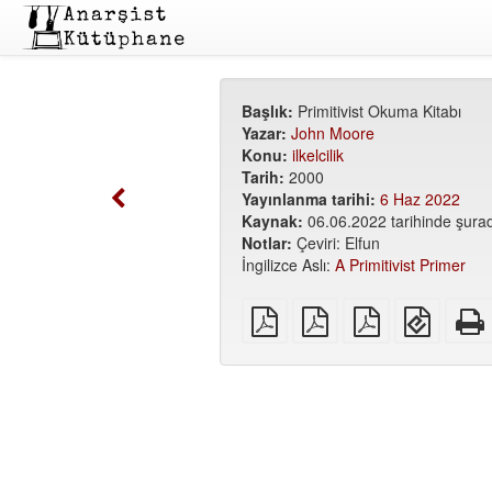
Başlık:
Primitivist Okuma Kitabı
Yazar:
John Moore
Konu:
ilkelcilik
Tarih:
2000
Yayınlanma tarihi:
6 Haz 2022
Kaynak:
06.06.2022 tarihinde şurad
Notlar:
Çeviri: Elfun
İngilizce Aslı:
A Primitivist Primer
Düz
A5
A6
EPUB
PDF
PDF
PDF
(mobil
cihazla
için)