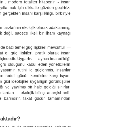
n , modern totaliter hitabenin - insan
ıflatmak için dikkatle gözden geçiririz.
çekten insani karşılıklılığı, birbiriyle
am tarzlarının ekolojik olarak odaklanmış,
k değil, sadece ilkeli bir ilham kaynağı
rsinde bazı temel güç ilişkileri mevcuttur —
o, güç ilişkileri, pratik olarak insan
 içindedir. Uygarlık — ayrıca ima edildiği
ru olduğunu kabul eden yöneticilerin
 yaşamın rutini ile güçlenmiş, insanlar
ın reddi, gücün kendisine karşı isyan,
m gibi ideolojiler uygarlığın görünüşüne
 ve yayılmış bir hale geldiği sınırları
lardan — ekolojik bilinç, anarşist anti-
çinde barındırır, fakat gücün tamamından
maktadır?