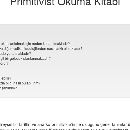
Primitivist Okuma Kitabı
bu akımı anlatmak için neden kullanılmaktadır?
 diğer radikal ideolojilerden nasıl farklı olmaktadır?
rede yer almaktadır?
eşit bir gelecek planlanmaktadır?
görür?
lebilir?
la bilgi nasıl bulabilirim?
rışabilirim?
ireysel bir tariftir, ve anarko-primitivizm’in ne olduğunu genel tanımlar