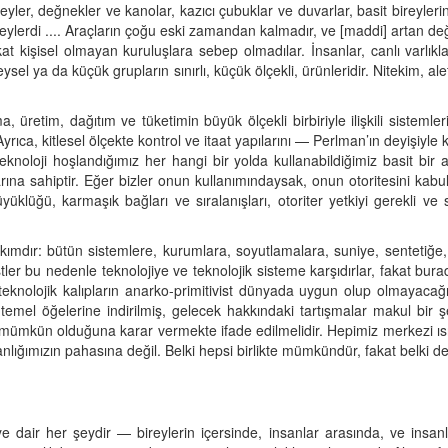
şeyler, değnekler ve kanolar, kazıcı çubuklar ve duvarlar, basit bireyleri
n şeylerdi .... Araçların çoğu eski zamandan kalmadır, ve [maddi] artan d
 kişisel olmayan kuruluşlara sebep olmadılar. İnsanlar, canlı varlıklar,
el ya da küçük grupların sınırlı, küçük ölçekli, ürünleridir. Nitekim, ale
 üretim, dağıtım ve tüketimin büyük ölçekli birbiriyle ilişkili sistemle
 Ayrıca, kitlesel ölçekte kontrol ve itaat yapılarını — Perlman’ın deyişiyle
'Teknoloji hoşlandığımız her hangi bir yolda kullanabildiğimiz basit bir a
arına sahiptir. Eğer bizler onun kullanımındaysak, onun otoritesini kabul
büyüklüğü, karmaşık bağları ve sıralanışları, otoriter yetkiyi gerekli ve
 akımdır: bütün sistemlere, kurumlara, soyutlamalara, suniye, sentetiğe
vistler bu nedenle teknolojiye ve teknolojik sisteme karşıdırlar, fakat burada
 teknolojik kalıpların anarko-primitivist dünyada uygun olup olmayacağı
 temel öğelerine indirilmiş, gelecek hakkındaki tartışmalar makul bir ş
 mümkün olduğuna karar vermekte ifade edilmelidir. Hepimiz merkezi ısıt
sanlığımızın pahasına değil. Belki hepsi birlikte mümkündür, fakat belki de 
ye dair her şeydir — bireylerin içersinde, insanlar arasında, ve insanl