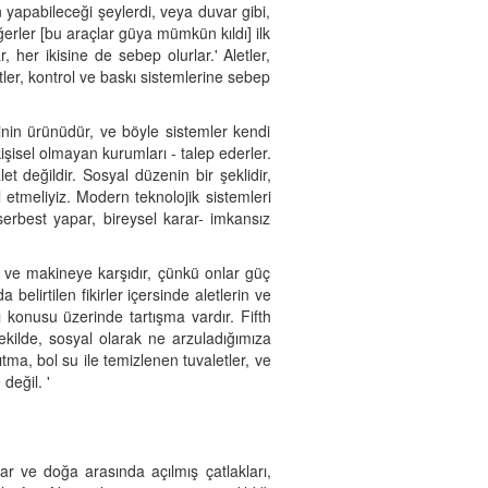
n yapabileceği şeylerdi, veya duvar gibi,
eğerler [bu araçlar güya mümkün kıldı] ilk
 her ikisine de sebep olurlar.' Aletler,
tler, kontrol ve baskı sistemlerine sebep
rinin ürünüdür, ve böyle sistemler kendi
 kişisel olmayan kurumları - talep ederler.
let değildir. Sosyal düzenin bir şeklidir,
 etmeliyiz. Modern teknolojik sistemleri
 serbest yapar, bireysel karar- imkansız
, ve makineye karşıdır, çünkü onlar güç
 belirtilen fikirler içersinde aletlerin ve
 konusu üzerinde tartışma vardır. Fifth
ekilde, sosyal olarak ne arzuladığımıza
ma, bol su ile temizlenen tuvaletler, ve
değil. '
ar ve doğa arasında açılmış çatlakları,