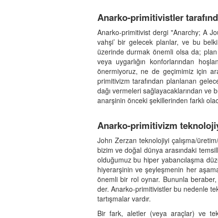
Anarko-primitivistler tarafın
Anarko-primitivist dergi "Anarchy; A Jo
vahşi’ bir gelecek planlar, ve bu bel
üzerinde durmak önemli olsa da; plan y
veya uygarlığın konforlarından hoşla
önermiyoruz, ne de geçimimiz için araç
primitivizm tarafından planlanan gele
dağı vermeleri sağlayacaklarından ve bu
anarşinin önceki şekillerinden farklı olac
Anarko-primitivizm teknolojiy
John Zerzan teknolojiyi çalışma/üretim/
bizim ve doğal dünya arasındaki temsille
olduğumuz bu hiper yabancılaşma düzeyin
hiyerarşinin ve şeyleşmenin her aşamas
önemli bir rol oynar. Bununla beraber,
der. Anarko-primitivistler bu nedenle tek
tartışmalar vardır.
Bir fark, aletler (veya araçlar) ve tek