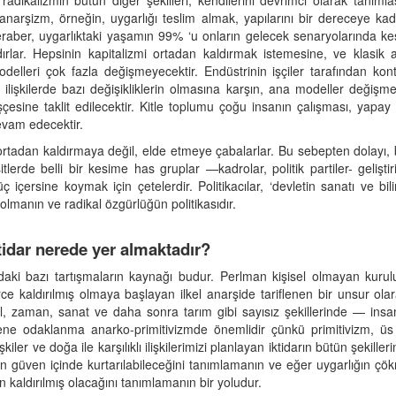
radikalizmin bütün diğer şekilleri, kendilerini devrimci olarak tanıml
narşizm, örneğin, uygarlığı teslim almak, yapılarını bir dereceye kada
beraber, uygarlıktaki yaşamın 99% ‘u onların gelecek senaryolarında k
ırlar. Hepsinin kapitalizmi ortadan kaldırmak istemesine, ve klasik 
elleri çok fazla değişmeyecektir. Endüstrinin işçiler tarafından kon
 ilişkilerde bazı değişikliklerin olmasına karşın, ana modeller değişme
çesine taklit edilecektir. Kitle toplumu çoğu insanın çalışması, yapay
devam edecektir.
cü ortadan kaldırmaya değil, elde etmeye çabalarlar. Bu sebepten dolayı
itlerde belli bir kesime has gruplar —kadrolar, politik partiler- geliştiri
üç içersine koymak için çetelerdir. Politikacılar, ‘devletin sanatı ve bilim
olmanın ve radikal özgürlüğün politikasıdır.
tidar nerede yer almaktadır?
aki bazı tartışmaların kaynağı budur. Perlman kişisel olmayan kuruluşlar
rce kaldırılmış olmaya başlayan ilkel anarşide tariflenen bir unsur ol
dil, zaman, sanat ve daha sonra tarım gibi sayısız şekillerinde — i
Kökene odaklanma anarko-primitivizmde önemlidir çünkü primitivizm, ü
ler ve doğa ile karşılıklı ilişkilerimizi planlayan iktidarın bütün şekill
n güven içinde kurtarılabileceğini tanımlamanın ve eğer uygarlığın çökm
 kaldırılmış olacağını tanımlamanın bir yoludur.