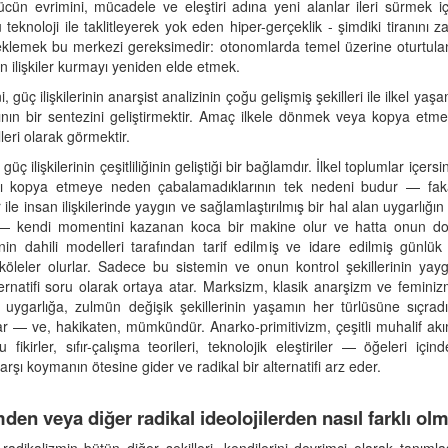
n evrimini, mücadele ve eleştiri adına yeni alanlar ileri sürmek içi
knoloji ile taklitleyerek yok eden hiper-gerçeklik - şimdiki tiranını zay
lemek bu merkezi gereksimedir: otonomlarda temel üzerine oturtulan ger
kın ilişkiler kurmayı yeniden elde etmek.
güç ilişkilerinin anarşist analizinin çoğu gelişmiş şekilleri ile ilkel yaş
rının bir sentezini geliştirmektir. Amaç ilkele dönmek veya kopya etme
leri olarak görmektir.
 güç ilişkilerinin çeşitliliğinin geliştiği bir bağlamdır. İlkel toplumlar içe
arı kopya etmeye neden çabalamadıklarının tek nedeni budur — fakat 
e insan ilişkilerinde yaygın ve sağlamlaştırılmış bir hal alan uygarlığın
 kendi momentini kazanan koca bir makine olur ve hatta onun doğ
in dahili modelleri tarafından tarif edilmiş ve idare edilmiş günlük
köleler olurlar. Sadece bu sistemin ve onun kontrol şekillerinin yayg
alternatifi soru olarak ortaya atar. Marksizm, klasik anarşizm ve feminiz
 uygarlığa, zulmün değişik şekillerinin yaşamın her türlüsüne sıçradığı
kar — ve, hakikaten, mümkündür. Anarko-primitivizm, çeşitli muhalif akım
mcu fikirler, sıfır-çalışma teorileri, teknolojik eleştiriler — öğeleri i
rşı koymanın ötesine gider ve radikal bir alternatifi arz eder.
en veya diğer radikal ideolojilerden nasıl farklı ol