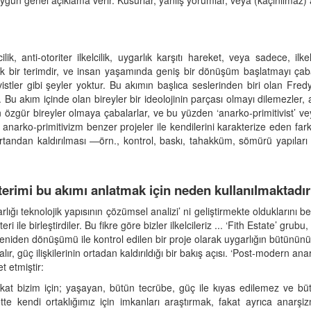
ygun genel açıklama verir. Kusurlar, yanlış yorumlar, veya (kaçınılmaz) aş
ilik, anti-otoriter ilkelcilik, uygarlık karşıtı hareket, veya sadece, ilke
fik bir terimdir, ve insan yaşamında geniş bir dönüşüm başlatmayı ça
vistler gibi şeyler yoktur. Bu akımın başlıca seslerinden biri olan F
i. Bu akım içinde olan bireyler bir ideolojinin parçası olmayı dilemezler,
özgür bireyler olmaya çabalarlar, ve bu yüzden ‘anarko-primitivist’ veya
anarko-primitivizm benzer projeler ile kendilerini karakterize eden fark
n ortandan kaldırılması —örn., kontrol, baskı, tahakküm, sömürü yapıları
 terimi bu akımı anlatmak için neden kullanılmaktadı
rlığı teknolojik yapısının çözümsel analizi’ ni geliştirmekte olduklarını b
teri ile birleştirdiler. Bu fikre göre bizler ilkelcileriz ... ‘Fith Estate’ gr
n yeniden dönüşümü ile kontrol edilen bir proje olarak uygarlığın bütününün
r, güç ilişkilerinin ortadan kaldırıldığı bir bakış açısı. ‘Post-modern anar
t etmiştir:
fakat bizim için; yaşayan, bütün tecrübe, güç ile kıyas edilemez ve büt
te kendi ortaklığımız için imkanları araştırmak, fakat ayrıca anarşi