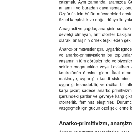
çalışmak. Aynı zamanda, aramızda Gücü
anlamını ve buradan dayanışmayı, onu te
Özgürlük için bütün mücadeleleri destek
öznel karşılıklılık ve doğal dünya ile ya
Amaç asli ve çağdaş anarşinin sentezini, 
devletçi olmayan, anti-otoriter bakışla
olarak, anarşinin örnek teşkil eden şekil
Anarko-primitivistler için, uygarlık içinde
ve anarko-primitivistlerin bu topluml
yaşamının tüm görüşlerinde ve biyosfer il
şekilde megamakine veya Leviathan —
kontrolünün ötesine gider. İtaat etmen
makineye, uygarlığın kendi sistemine 
uygarlığı feshedebilir, ve radikal bir 
karşı çıkar; sadece anarko-primitivizm
içersindeki şartlar ve çevreye karşı çı
otoriterlik, feminist eleştiriler, Duru
vazgeçmek için gücün özel şekillerine ka
Anarko-primitivizm, anarşizmd