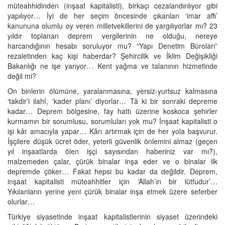
müteahhidinden (inşaat kapitalisti), birkaçı cezalandırılıyor gibi
yapılıyor… İyi de her seçim öncesinde çıkarılan ‘imar affı’
kanununa olumlu oy veren milletvekillerini de yargılıyorlar mı? 23
yıldır toplanan deprem vergilerinin ne olduğu, nereye
harcandığının hesabı soruluyor mu? “Yapı Denetim Büroları”
rezaletinden kaç kişi haberdar? Şehircilik ve İklim Değişikliği
Bakanlığı ne işe yarıyor… Kent yağma ve talanının hizmetinde
değil mi?
On binlerin ölümüne, yaralanmasına, yersiz-yurtsuz kalmasına
‘takdir’i ilahî, ‘kader planı’ diyorlar… Tâ ki bir sonraki depreme
kadar… Deprem bölgesine, fay hattı üzerine koskoca şehirler
kurmamın bir sorumlusu, sorumluları yok mu? İnşaat kapitalisti o
işi kâr amacıyla yapar… Kârı artırmak için de her yola başvurur.
İşçilere düşük ücret öder, yeterli güvenlik önlemini almaz (geçen
yıl inşaatlarda ölen işçi sayısından haberiniz var mı?),
malzemeden çalar, çürük binalar inşa eder ve o binalar ilk
depremde çöker… Fakat hepsi bu kadar da değildir. Deprem,
inşaat kapitalisti müteahhitler için ‘Allah’ın bir lütfudur’…
Yıkılanların yerine yeni çürük binalar inşa etmek üzere seferber
olurlar…
Türkiye siyasetinde inşaat kapitalistlerinin siyaset üzerindeki