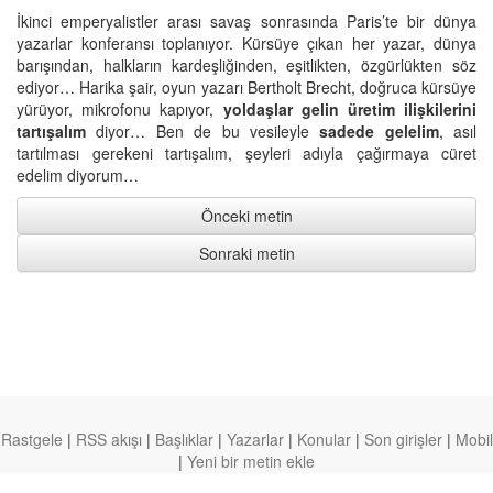
İkinci emperyalistler arası savaş sonrasında Paris’te bir dünya
yazarlar konferansı toplanıyor. Kürsüye çıkan her yazar, dünya
barışından, halkların kardeşliğinden, eşitlikten, özgürlükten söz
ediyor… Harika şair, oyun yazarı Bertholt Brecht, doğruca kürsüye
yürüyor, mikrofonu kapıyor,
yoldaşlar gelin üretim ilişkilerini
tartışalım
diyor… Ben de bu vesileyle
sadede gelelim
, asıl
tartılması gerekeni tartışalım, şeyleri adıyla çağırmaya cüret
edelim diyorum…
Önceki metin
Sonraki metin
Rastgele
|
RSS akışı
|
Başlıklar
|
Yazarlar
|
Konular
|
Son girişler
|
Mobil
|
Yeni bir metin ekle