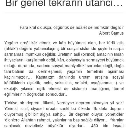
Bir genel tekrarın utancı…
Para kral oldukça, özgürlük de adalet de mümkün değildir
Albert Camus
Yegâne ereği kâr etmek ve kârı büyütmek olan, her türlü etik
(ahlâkî) değere yabancılaşmış bir sosyal sistemde şeylerin sarpa
sarmaması mümkün değildir. Üretimin aslî (birincil) amacının insan
ihtiyaçlarını karşılamak değil, kârı, dolayısıyla sermayeyi büyütmek
olduğu durumda, sadece sosyal mahiyetteki sorunlar değil, doğa
tahribatının da derinleşmesi, yaşamın temelinin aşınması
kaçınılmazdır… Kapitalizm dahilinde üretim artışına sosyal
kötülüklerin (işsizlik, açlık, yoksulluk, sefalet, aşağılanma…) ve
ekolojik yıkımın eşlik etmesi de sistemin mantığının, temel
eğilimlerinin doğrudan sonucudur…
Türkiye bir deprem ülkesi. Nerdeyse deprem olmayan yıl yok!
Yönetici sınıf, siyaset erbabı sanki bu ülkede ‘ilk defa deprem
oluyormuş gibi bir algıya sahip… Bir deprem oluyor, yöneticiler
‘ölenlere Allahtan rahmet, yakınlarına baş sağlığı diliyor… ‘Yaralar
sarılacak devletimiz büyüktür’ diyorlar… 450 bin inşaat