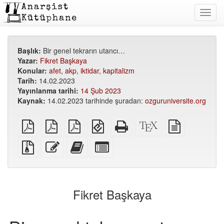
Toggl
navig
Başlık:
Bir genel tekrarın utancı…
Yazar:
Fikret Başkaya
Konular:
afet
,
akp
,
iktidar
,
kapitalizm
Tarih:
14.02.2023
Yayınlanma tarihi:
14 Şub 2023
Kaynak:
14.02.2023 tarihinde şuradan:
ozguruniversite.org
Düz
A5
A6
EPUB
Bağımsız
XeLaTeX
düz
PDF
PDF
PDF
(mobil
HTML
kaynak
metin
cihazlar
(basıma
kodu
kaynağı
Ek
Bu
Bu
Kitap
için)
uygun)
dosyalarla
metni
metni
yapıcı
birlikte
düzenle
kitap
için
kaynak
yapıcıya
tek
dosyalar
ekle
tek
Fikret Başkaya
parçaları
seç