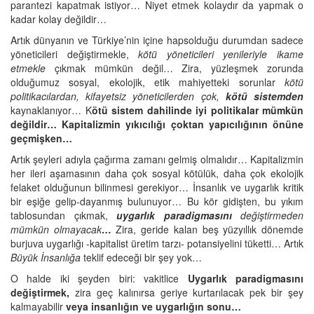
parantezi kapatmak istiyor… Niyet etmek kolaydır da yapmak o
kadar kolay değildir…
Artık dünyanın ve Türkiye’nin içine hapsolduğu durumdan sadece
yöneticileri değiştirmekle,
kötü yöneticileri yenileriyle ikame
etmekle
çıkmak mümkün değil… Zira, yüzleşmek zorunda
olduğumuz sosyal, ekolojik, etik mahiyetteki sorunlar
kötü
politikacılardan, kifayetsiz yöneticilerden çok,
kötü sistemden
kaynaklanıyor… K
ötü sistem dahilinde iyi politikalar mümkün
değildir… Kapitalizmin yıkıcılığı çoktan yapıcılığının önüne
geçmişken…
Artık şeyleri adıyla çağırma zamanı gelmiş olmalıdır… Kapitalizmin
her ileri aşamasının daha çok sosyal kötülük, daha çok ekolojik
felaket olduğunun bilinmesi gerekiyor… İnsanlık ve uygarlık kritik
bir eşiğe gelip-dayanmış bulunuyor… Bu kör gidişten, bu yıkım
tablosundan çıkmak,
uygarlık paradigmasını
değiştirmeden
mümkün olmayacak
…
Zira, geride kalan beş yüzyıllık dönemde
burjuva uygarlığı -kapitalist üretim tarzı- potansiyelini tüketti… Artık
Büyük İnsanlığa
teklif edeceği bir şey yok…
O halde iki şeyden biri: vakitlice
Uygarlık paradigmasını
değiştirmek,
zira geç kalınırsa geriye kurtarılacak pek bir şey
kalmayabilir
veya insanlığın ve uygarlığın sonu…