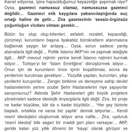
ihanet ediyorsa, içine hapsolduğumuz kepazeliğe şaşırmak niye?
Oysa,
gazeteci namussuz olamaz,
namussuzsa gazeteci
değildir… Gazeteci etik kaygılara yabancılaştığında suç
ortağı haline de gelir… Zira gazetecinin ‘sessiz-örgütsüz
çoğunluğun vicdanı olması gerekir…
Bütün bu olup olup-bitenleri, sefaleti, rezaleti, kepazeliği,
çürümeyi, kurumların başına liyakatsiz bürokratların atanmasına
bağlamak yaygın bir anlayış… Oysa, sorun sadece yanlış
atamalarla ilgili değil… Politik İslamcı AKP’nin ne yapmak isteğiyle
ilgili… AKP mevcut rejimin yerine kendi İslamcı rejimini kurmak
istiyor… Türkiye’yi bir “İslam Emirliğine” dönüştürmek istiyor…
Onun için de kurumların önce içinin boşaltılması, sonra da
yenilerinin kurulması gerekiyor… Yüzyıllık yapıları, kurumları, yıkıp
yenilerini kuruyorlar… Zengin birikime ve deneyime sahip devlet
hastanelerinin yerine ucube Şehir Hastanelerini niye yapıyorlar
sanıyorsunuz? Aslında Şehir Hastaneleri gibi büyük projelere
yönelmeleri sadece ideolojik önyargılarla ilgili değil. Zira, bir proje
ne kadar büyükse, kâr da o kadar büyüktür… “Her şey bizimle
başladı, ortalıkta ne varsa biz yaptık” demek istiyorlar… Kendi
resmî ideolojisini oluşturmak istiyor ama nafile… Zira, uyduruk
‘resmî ideoloji’ bile asgari bir maddi geri planı varsayar… AKP,
geride kalan yüz yıllık dönemi bir “kayıp’ olarak görüyor ve