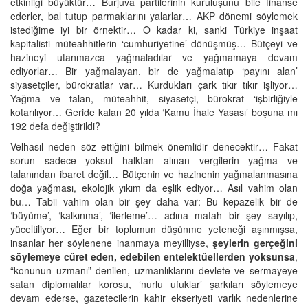
etkinliği büyüktür… Burjuva partilerinin kuruluşunu bile finanse
ederler, bal tutup parmaklarını yalarlar… AKP dönemi söylemek
istediğime iyi bir örnektir… O kadar ki, sanki Türkiye inşaat
kapitalisti müteahhitlerin ‘cumhuriyetine’ dönüşmüş… Bütçeyi ve
hazineyi utanmazca yağmaladılar ve yağmamaya devam
ediyorlar… Bir yağmalayan, bir de yağmalatıp ‘payını alan’
siyasetçiler, bürokratlar var… Kurdukları çark tıkır tıkır işliyor…
Yağma ve talan, müteahhit, siyasetçi, bürokrat ‘işbirliğiyle
kotarılıyor… Geride kalan 20 yılda ‘Kamu İhale Yasası’ boşuna mı
192 defa değiştirildi?
Velhasıl neden söz ettiğini bilmek önemlidir denecektir… Fakat
sorun sadece yoksul halktan alınan vergilerin yağma ve
talanından ibaret değil… Bütçenin ve hazinenin yağmalanmasına
doğa yağması, ekolojik yıkım da eşlik ediyor… Asıl vahim olan
bu… Tabii vahim olan bir şey daha var: Bu kepazelik bir de
‘büyüme’, ‘kalkınma’, ‘ilerleme’… adına matah bir şey sayılıp,
yüceltiliyor… Eğer bir toplumun düşünme yeteneği aşınmışsa,
insanlar her söylenene inanmaya meyilliyse,
şeylerin gerçeğini
söylemeye cüret eden, edebilen entelektüellerden yoksunsa
,
“konunun uzmanı” denilen, uzmanlıklarını devlete ve sermayeye
satan diplomalılar korosu, ‘nurlu ufuklar’ şarkıları söylemeye
devam ederse, gazetecilerin kahir ekseriyeti varlık nedenlerine