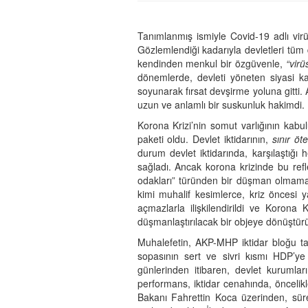
Tanımlanmış ismiyle Covid-19 adlı vir
Gözlemlendiği kadarıyla devletleri tüm d
kendinden menkul bir özgüvenle,
“virü
dönemlerde, devleti yöneten siyasi k
soyunarak fırsat devşirme yoluna gitti. 
uzun ve anlamlı bir suskunluk hakimdi.
Korona Krizi’nin somut varlığının kabu
paketi oldu. Devlet iktidarının,
sınır öt
durum devlet iktidarında, karşılaştığ
sağladı. Ancak korona krizinde bu refl
odakları” türünden bir düşman olmaması
kimi muhalif kesimlerce, kriz öncesi 
açmazlarla ilişkilendirildi ve Korona
düşmanlaştırılacak bir objeye dönüştürü
Muhalefetin, AKP-MHP iktidar bloğu ta
sopasının sert ve sivri kısmı HDP’ye 
günlerinden itibaren, devlet kurumları
performans, iktidar cenahında, öncelikl
Bakanı Fahrettin Koca üzerinden, sürec