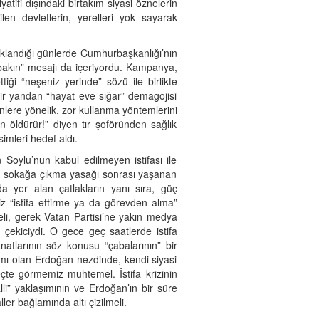
tifi dışındaki birtakım siyasi öznelerin
len devletlerin, yerelleri yok sayarak
aklandığı günlerde Cumhurbaşkanlığı’nın
bakın” mesajı da içeriyordu. Kampanya,
iği “neşeniz yerinde” sözü ile birlikte
, bir yandan “hayat eve sığar” demagojisi
nlere yönelik, zor kullanma yöntemlerini
 öldürür!” diyen tır şoföründen sağlık
simleri hedef aldı.
 Soylu’nun kabul edilmeyen istifası ile
en sokağa çıkma yasağı sonrası yaşanan
 yer alan çatlakların yanı sıra, güç
imiz “istifa ettirme ya da görevden alma”
eli, gerek Vatan Partisi’ne yakın medya
 çekiciydi. O gece geç saatlerde istifa
anatlarının söz konusu “çabalarının” bir
laşımı olan Erdoğan nezdinde, kendi siyasi
çte görmemiz muhtemel. İstifa krizinin
li” yaklaşımının ve Erdoğan’ın bir süre
ller bağlamında altı çizilmeli.