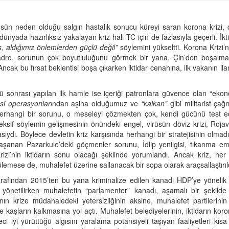
üsün neden olduğu salgın hastalık sonucu küreyi saran korona krizi,
ünyada hazırlıksız yakalayan kriz hali TC için de fazlasıyla geçerli. İkti
s, aldığımız önlemlerden güçlü değil”
söylemini yükseltti. Korona Krizi’n
adro, sorunun çok boyutluluğunu görmek bir yana, Çin’den boşalma
Ancak bu fırsat beklentisi boşa çıkarken iktidar cenahına, ilk vakanın il
lü sonrası yapılan ilk hamle ise içeriği patronlara güvence olan “ekono
esi operasyonları
ndan aşina olduğumuz ve
“kalkan”
gibi militarist çağ
ı herhangi bir sorunu, o meseleyi çözmekten çok, kendi gücünü test ed
eksif söylemin gelişmesinin önündeki engel, virüsün döviz krizi, Rojava
ydı. Böylece devletin kriz karşısında herhangi bir stratejisinin olmad
yaşanan Pazarkule’deki göçmenler sorunu, İdlip yenilgisi, tıkanma ema
 Krizi’nin iktidarın sonu olacağı şeklinde yorumlandı. Ancak kriz, h
lemese de, muhalefet üzerine sallanacak bir sopa olarak araçsallaştırıld
rafından 2015’ten bu yana kriminalize edilen kanadı HDP’ye yönelik
yönetilirken muhalefetin “parlamenter” kanadı, aşamalı bir şekilde kr
nın krize müdahaledeki yetersizliğinin aksine, muhalefet partilerinin
e kaşların kalkmasına yol açtı. Muhalefet belediyelerinin, iktidarın koro
i iyi yürüttüğü algısını yaralama potansiyeli taşıyan faaliyetleri kısa