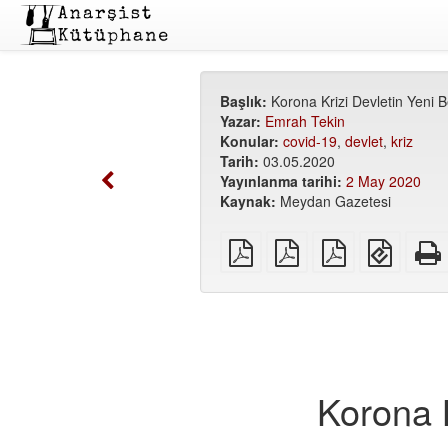
Başlık:
Korona Krizi Devletin Yeni
Yazar:
Emrah Tekin
Konular:
covid-19
,
devlet
,
kriz
Tarih:
03.05.2020
Yayınlanma tarihi:
2 May 2020
Kaynak:
Meydan Gazetesi
Düz
A5
A6
EPUB
PDF
PDF
PDF
(mobil
cihazla
için)
Korona 