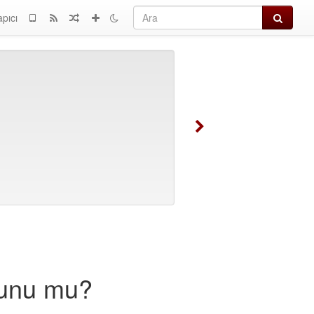
Ara
apıcı
runu mu?