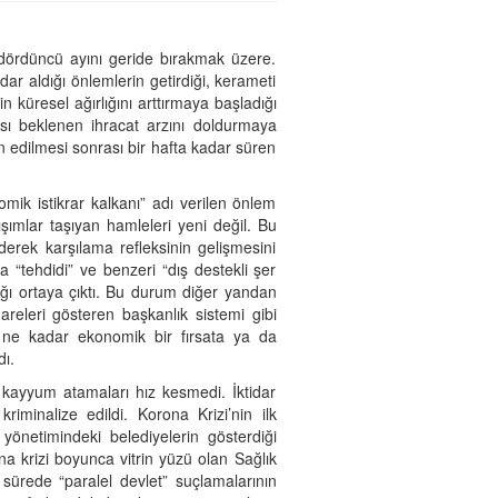
 dördüncü ayını geride bırakmak üzere.
dar aldığı önlemlerin getirdiği, kerameti
in küresel ağırlığını arttırmaya başladığı
sı beklenen ihracat arzını doldurmaya
an edilmesi sonrası bir hafta kadar süren
mik istikrar kalkanı” adı verilen önlem
rışımlar taşıyan hamleleri yeni değil. Bu
erek karşılama refleksinin gelişmesini
 “tehdidi” ve benzeri “dış destekli şer
ığı ortaya çıktı. Bu durum diğer yandan
releri gösteren başkanlık sistemi gibi
er ne kadar ekonomik bir fırsata ya da
ı.
 kayyum atamaları hız kesmedi. İktidar
iminalize edildi. Korona Krizi’nin ilk
 yönetimindeki belediyelerin gösterdiği
na krizi boyunca vitrin yüzü olan Sağlık
 sürede “paralel devlet” suçlamalarının