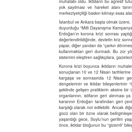
muhatabı oldu. İktidarın bu agresif tut
yok sayılması ve hareket alanı tanınm
merkeziyetçiliği baskın kılmayı esas al
İstanbul ve Ankara başta olmak üzere, 
duyurduğu “Milli Dayanışma Kampanyası
Erdoğan’ın korona krizi sonrası yaptığ
değerlendirildiğinde, devletin kriz sonr
yapar, diğer yandan da “çarkın dönmesin
kullanmaktan geri durmadı. Bu zor yön
sistemini eleştiren sağlıkçılara, gazetec
Korona krizi boyunca iktidarın muhalef
sonuçlanan 10 ve 12 Nisan tarihlerine
kargaşa ve sonrasında 12 Nisan gece
dengelerinin ve iktidar bileşenlerinin “
şeklinde gelişen pratiklerin aksine bi
organlarının, istifanın geri alınması 
kararının Erdoğan tarafından geri çevir
karşılığı olarak not edilebilir. Ancak di
gücü olan bir özne olarak belirginleş
yaşandığı gece, Soylu’nun gerilim yaşa
önce, iktidar bloğunun bu “gizemli” bileşe