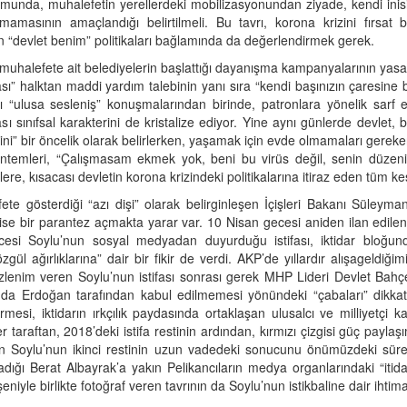
umunda, muhalefetin yerellerdeki mobilizasyonundan ziyade, kendi inisiya
amasının amaçlandığı belirtilmeli. Bu tavrı, korona krizini fırsat bi
an “devlet benim” politikaları bağlamında da değerlendirmek gerek.
muhalefete ait belediyelerin başlattığı dayanışma kampanyalarının yas
” halktan maddi yardım talebinin yanı sıra “kendi başınızın çaresine 
ı “ulusa sesleniş” konuşmalarından birinde, patronlara yönelik sarf ett
ası sınıfsal karakterini de kristalize ediyor. Yine aynı günlerde devlet
i” bir öncelik olarak belirlerken, yaşamak için evde olmamaları gereke
temleri, “Çalışmasam ekmek yok, beni bu virüs değil, senin düzenin
ilere, kısacası devletin korona krizindeki politikalarına itiraz eden tüm ke
ete gösterdiği “azı dişi” olarak belirginleşen İçişleri Bakanı Süleyman
 ise bir parantez açmakta yarar var. 10 Nisan gecesi aniden ilan edil
si Soylu’nun sosyal medyadan duyurduğu istifası, iktidar bloğunda
özgül ağırlıklarına” dair bir fikir de verdi. AKP’de yıllardır alışageldiğ
r izlenim veren Soylu’nun istifası sonrası gerek MHP Lideri Devlet Bahç
ya da Erdoğan tarafından kabul edilmemesi yönündeki “çabaları” dikkat
mesi, iktidarın ırkçılık paydasında ortaklaşan ulusalcı ve milliyetçi k
ğer taraftan, 2018’deki istifa restinin ardından, kırmızı çizgisi güç pay
en Soylu’nun ikinci restinin uzun vadedeki sonucunu önümüzdeki süre
dığı Berat Albayrak’a yakın Pelikancıların medya organlarındaki “itidal
niyle birlikte fotoğraf veren tavrının da Soylu’nun istikbaline dair ihtima