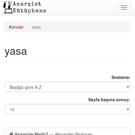
Toggl
navig
Konular
yasa
yasa
Sıralama:
Sayfa başına sonuç:
Anarşizm Nedir?
— Alexander Berkman