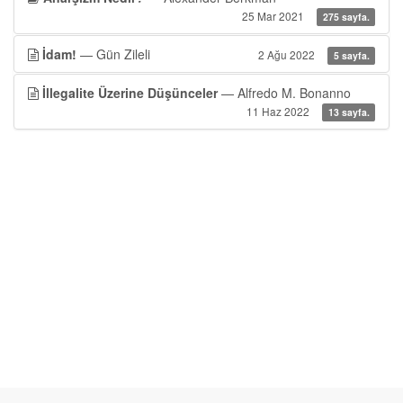
25 Mar 2021
275 sayfa.
İdam!
— Gün Zileli
2 Ağu 2022
5 sayfa.
İllegalite Üzerine Düşünceler
— Alfredo M. Bonanno
11 Haz 2022
13 sayfa.