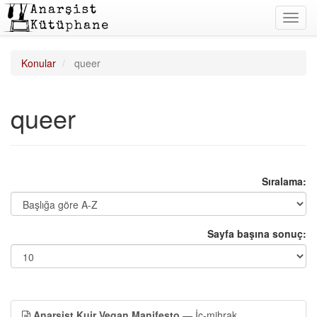
Toggl
navig
Konular
queer
queer
Sıralama:
Sayfa başına sonuç:
Anarşist Kuir Vegan Manifesto
— İç-mihrak