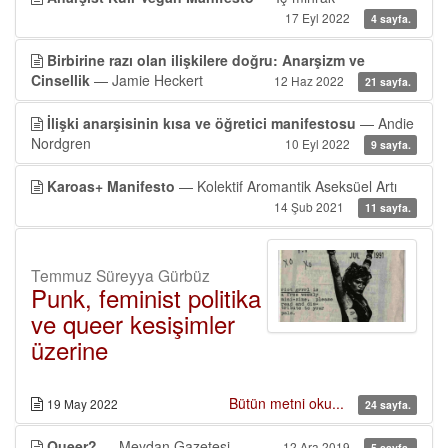
17 Eyl 2022
4 sayfa.
Birbirine razı olan ilişkilere doğru: Anarşizm ve
Cinsellik
— Jamie Heckert
12 Haz 2022
21 sayfa.
İlişki anarşisinin kısa ve öğretici manifestosu
— Andie
Nordgren
10 Eyl 2022
9 sayfa.
Karoas+ Manifesto
— Kolektif Aromantik Aseksüel Artı
14 Şub 2021
11 sayfa.
Temmuz Süreyya Gürbüz
Punk, feminist politika
ve queer kesişimler
üzerine
Bütün metni oku...
19 May 2022
24 sayfa.
Queer?
— Meydan Gazetesi
12 Ara 2019
5 sayfa.