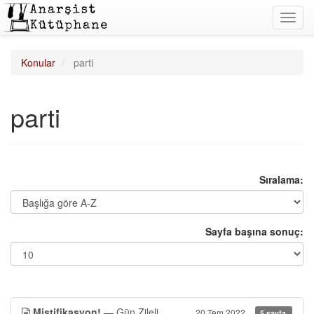
Toggl
navig
Konular
parti
parti
Sıralama:
Sayfa başına sonuç:
Mistifikasyon!
— Gün Zileli
20 Tem 2022
5 sayfa.