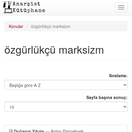
Toggl
navig
Konular
özgürlükçü marksizm
özgürlükçü marksizm
Sıralama:
Sayfa başına sonuç:
Doğanın Yıkımı
— Anton Pannekoek