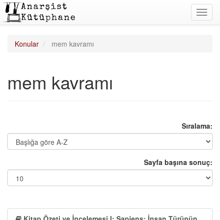
Toggl
navig
Konular
mem kavramı
mem kavramı
Sıralama:
Sayfa başına sonuç:
Kitap Özeti ve İncelemesi I: Sapiens: İnsan Türünün