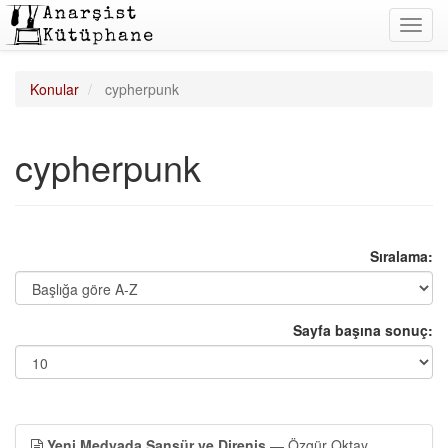
Toggl
navig
Konular
cypherpunk
cypherpunk
Sıralama:
Sayfa başına sonuç:
Yeni Medyada Sansür ve Direniş
— Özgür Oktay