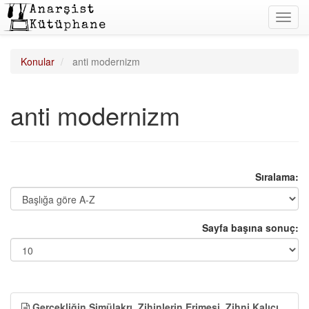
Toggl
navig
Konular
anti modernizm
anti modernizm
Sıralama:
Sayfa başına sonuç:
Gerçekliğin Simülakrı, Zihinlerin Erimesi, Zihni Kalıcı