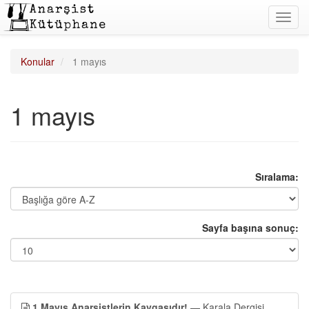
Toggl
navig
Konular
1 mayıs
1 mayıs
Sıralama:
Sayfa başına sonuç:
1 Mayıs Anarşistlerin Kavgasıdır!
— Karala Dergisi