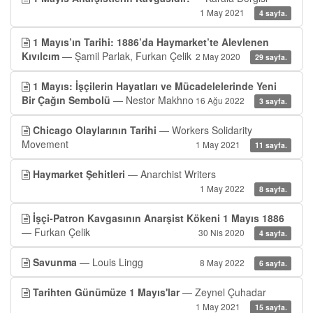
1 May 2021
4 sayfa.
1 Mayıs’ın Tarihi: 1886’da Haymarket’te Alevlenen
Kıvılcım
— Şamil Parlak, Furkan Çelik
2 May 2020
29 sayfa.
1 Mayıs: İşçilerin Hayatları ve Mücadelelerinde Yeni
Bir Çağın Sembolü
— Nestor Makhno
16 Ağu 2022
3 sayfa.
Chicago Olaylarının Tarihi
— Workers Solidarity
Movement
1 May 2021
11 sayfa.
Haymarket Şehitleri
— Anarchist Writers
1 May 2022
8 sayfa.
İşçi-Patron Kavgasının Anarşist Kökeni 1 Mayıs 1886
— Furkan Çelik
30 Nis 2020
4 sayfa.
Savunma
— Louis Lingg
8 May 2022
6 sayfa.
Tarihten Günümüze 1 Mayıs'lar
— Zeynel Çuhadar
1 May 2021
15 sayfa.