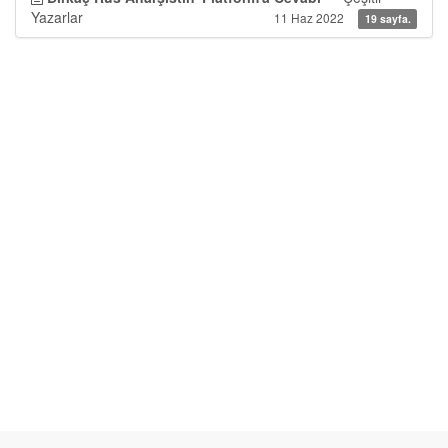
Yazarlar
11 Haz 2022
19 sayfa.