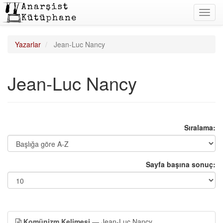
Toggl
navig
Yazarlar
Jean-Luc Nancy
Jean-Luc Nancy
Sıralama:
Sayfa başına sonuç:
Komünizm Kelimesi
— Jean-Luc Nancy