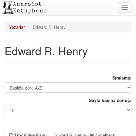
Toggl
navig
Yazarlar
Edward R. Henry
Edward R. Henry
Sıralama:
Sayfa başına sonuç:
Tipolojiye Karşı
— Edward R. Henry, Bill Angelbeck,