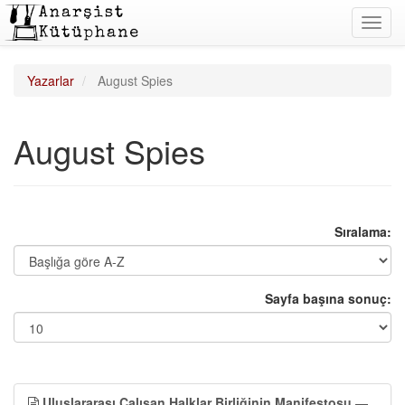
Toggl
navig
Yazarlar
August Spies
August Spies
Sıralama:
Sayfa başına sonuç:
Uluslararası Çalışan Halklar Birliğinin Manifestosu
—